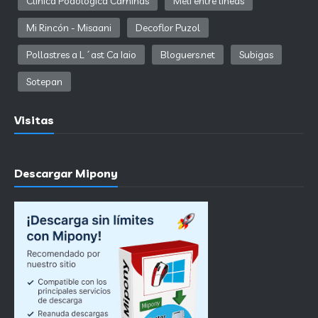
Clínica Podológica Caminàs
Meli entre lineas
Mi Rincón - Misaani
Decoflor Puzol
Pollastres a L´ast Ca Iaio
Bloguers.net
Subigas
Sotepan
Visitas
Descargar Mipony