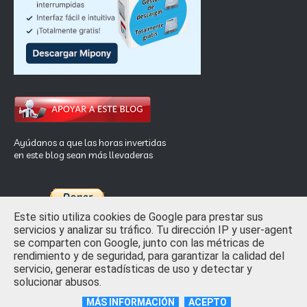
Ayúdanos a que las horas invertidas
en este blog sean más llevaderas
Este sitio utiliza cookies de Google para prestar sus
servicios y analizar su tráfico. Tu dirección IP y user-agent
se comparten con Google, junto con las métricas de
rendimiento y de seguridad, para garantizar la calidad del
Inicio
Privacidad y Ley de Cookies
Contactar
servicio, generar estadísticas de uso y detectar y
solucionar abusos.
Crafted with
by
TemplatesYard
| Distributed by
Free Blogger
Templates
MÁS INFORMACIÓN
ACEPTO