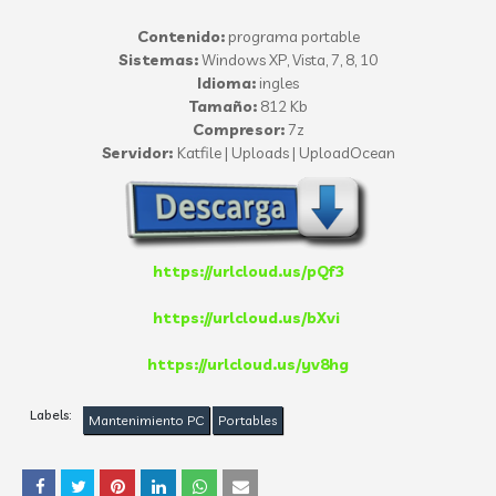
Contenido:
programa portable
Sistemas:
Windows XP, Vista, 7, 8, 10
Idioma:
ingles
Tamaño:
812 Kb
Compresor:
7z
Servidor:
Katfile | Uploads | UploadOcean
https://urlcloud.us/pQf3
https://urlcloud.us/bXvi
https://urlcloud.us/yv8hg
Labels:
Mantenimiento PC
Portables