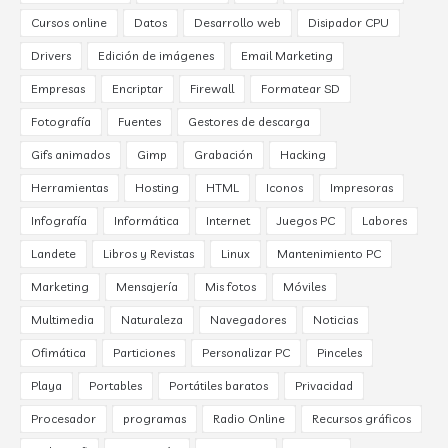
Cursos online
Datos
Desarrollo web
Disipador CPU
Drivers
Edición de imágenes
Email Marketing
Empresas
Encriptar
Firewall
Formatear SD
Fotografía
Fuentes
Gestores de descarga
Gifs animados
Gimp
Grabación
Hacking
Herramientas
Hosting
HTML
Iconos
Impresoras
Infografía
Informática
Internet
Juegos PC
Labores
Landete
Libros y Revistas
Linux
Mantenimiento PC
Marketing
Mensajería
Mis fotos
Móviles
Multimedia
Naturaleza
Navegadores
Noticias
Ofimática
Particiones
Personalizar PC
Pinceles
Playa
Portables
Portátiles baratos
Privacidad
Procesador
programas
Radio Online
Recursos gráficos