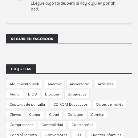
LLegue algo tarde, pero si hay alguien por ahi
pod...
SEGUIR EN FACEBOOK
ETIQUETAS
Alojamiento web
Android
Aniversario
Artículos
Audio
BIOS
Blogger
Búsquedas
Capturas de pantalla
CD ROM Educativos
Clases de inglés
Claves
Clonar
Cloud
Collages
Comics
Compresores
Contabilidad
Contraseñas
Control remoto
Conversores
CSS
Cuentos infantiles