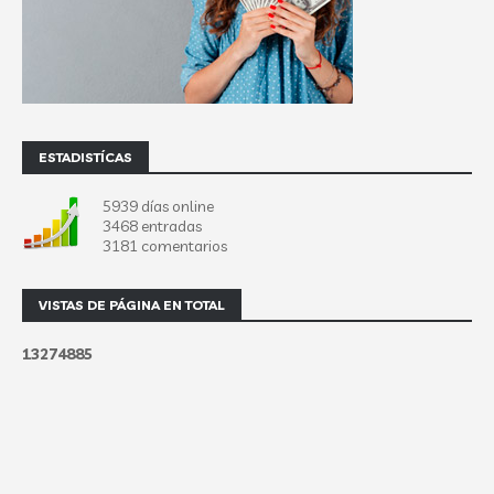
ESTADISTÍCAS
5939 días online
3468 entradas
3181 comentarios
VISTAS DE PÁGINA EN TOTAL
1
3
2
7
4
8
8
5