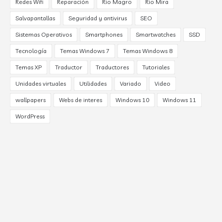
Redes Wifi
Reparación
Rio Magro
Rio Mira
Salvapantallas
Seguridad y antivirus
SEO
Sistemas Operativos
Smartphones
Smartwatches
SSD
Tecnología
Temas Windows 7
Temas Windows 8
Temas XP
Traductor
Traductores
Tutoriales
Unidades virtuales
Utilidades
Variado
Video
wallpapers
Webs de interes
Windows 10
Windows 11
WordPress