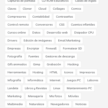
Capturas de pantalla
CD ROM Educativos
Clases de inglés
Claves
Clonar
Cloud
Collages
Comics
Compresores
Contabilidad
Contraseñas
Control remoto
Conversores
CSS
Cuentos infantiles
Cursos online
Datos
Desarrollo web
Disipador CPU
Drivers
Edición de imágenes
Email Marketing
Empresas
Encriptar
Firewall
Formatear SD
Fotografía
Fuentes
Gestores de descarga
Gifs animados
Gimp
Grabación
Hacking
Herramientas
Hosting
HTML
Iconos
Impresoras
Infografía
Informática
Internet
Juegos PC
Labores
Landete
Libros y Revistas
Linux
Mantenimiento PC
Marketing
Mensajería
Mis fotos
Móviles
Multimedia
Naturaleza
Navegadores
Noticias