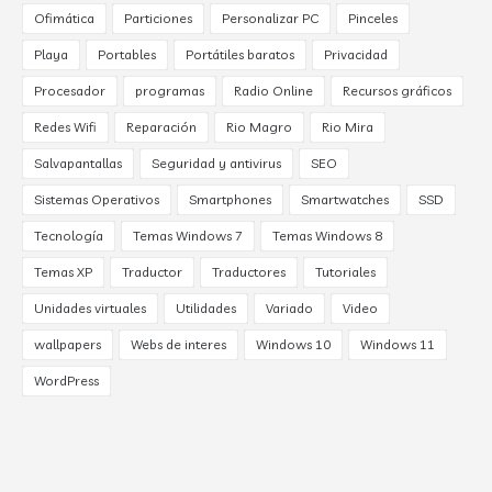
Ofimática
Particiones
Personalizar PC
Pinceles
Playa
Portables
Portátiles baratos
Privacidad
Procesador
programas
Radio Online
Recursos gráficos
Redes Wifi
Reparación
Rio Magro
Rio Mira
Salvapantallas
Seguridad y antivirus
SEO
Sistemas Operativos
Smartphones
Smartwatches
SSD
Tecnología
Temas Windows 7
Temas Windows 8
Temas XP
Traductor
Traductores
Tutoriales
Unidades virtuales
Utilidades
Variado
Video
wallpapers
Webs de interes
Windows 10
Windows 11
WordPress