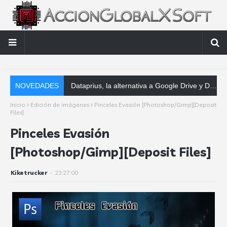
NOVEDADES
Dataprius, la alternativa a Google Drive y Dropbox que las empresas deberían conocer
Inicio
Edición de imágenes
Pinceles Evasión [Photoshop/Gimp][Deposit
Files]
Pinceles Evasión
[Photoshop/Gimp][Deposit Files]
Kiketrucker
-
23:27:00