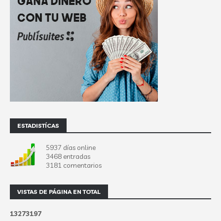
ESTADISTÍCAS
5937 días online
3468 entradas
3181 comentarios
VISTAS DE PÁGINA EN TOTAL
1
3
2
7
3
1
9
7