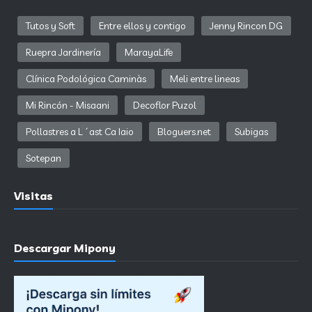
Tutos y Soft
Entre ellos y contigo
Jenny Rincon DG
Ruepra Jardinería
MarayaLife
Clínica Podológica Caminàs
Meli entre lineas
Mi Rincón - Misaani
Decoflor Puzol
Pollastres a L´ast Ca Iaio
Bloguers.net
Subigas
Sotepan
Visitas
Descargar Mipony