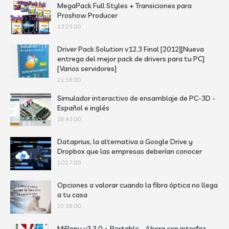
MegaPack Full Styles + Transiciones para
Proshow Producer
13:25:00
Driver Pack Solution v12.3 Final [2012][Nueva
entrega del mejor pack de drivers para tu PC]
[Varios servidores]
21:56:00
Simulador interactivo de ensamblaje de PC-3D -
Español e inglés
19:43:00
Dataprius, la alternativa a Google Drive y
Dropbox que las empresas deberían conocer
10:27:00
Opciones a valorar cuando la fibra óptica no llega
a tu casa
22:36:00
MiPony v3.3.0 + Portable - Ahora con interfaz