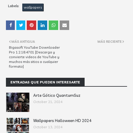
Labels:
wallpapers
MÁS ANTIGUA
MÁS RECIENTE
Bigasoft YouTube Downloader
Pro 1.2.18.4701 [Descarga y
convierte videos de YouTube y
muchos más sitios a cualquier
formato]
ENTRADAS QUE PUEDEN INTERESARTE
Arte Gótico QuantumSuz
October 21, 2024
Wallpapers Halloween HD 2024
October 13, 2024