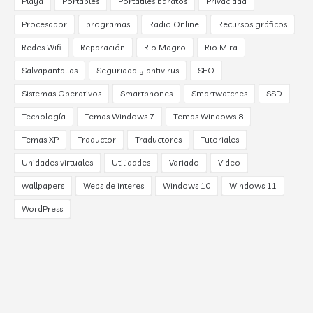
Playa
Portables
Portátiles baratos
Privacidad
Procesador
programas
Radio Online
Recursos gráficos
Redes Wifi
Reparación
Rio Magro
Rio Mira
Salvapantallas
Seguridad y antivirus
SEO
Sistemas Operativos
Smartphones
Smartwatches
SSD
Tecnología
Temas Windows 7
Temas Windows 8
Temas XP
Traductor
Traductores
Tutoriales
Unidades virtuales
Utilidades
Variado
Video
wallpapers
Webs de interes
Windows 10
Windows 11
WordPress