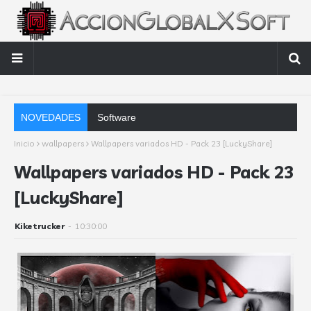
NOVEDADES
Software contable automático: factores cla
Inicio
wallpapers
Wallpapers variados HD - Pack 23 [LuckyShare]
Wallpapers variados HD - Pack 23
[LuckyShare]
Kiketrucker
-
10:30:00