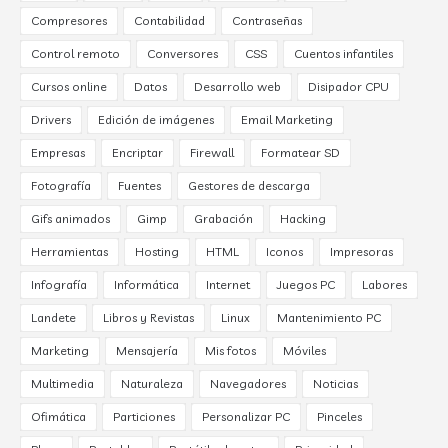
Compresores
Contabilidad
Contraseñas
Control remoto
Conversores
CSS
Cuentos infantiles
Cursos online
Datos
Desarrollo web
Disipador CPU
Drivers
Edición de imágenes
Email Marketing
Empresas
Encriptar
Firewall
Formatear SD
Fotografía
Fuentes
Gestores de descarga
Gifs animados
Gimp
Grabación
Hacking
Herramientas
Hosting
HTML
Iconos
Impresoras
Infografía
Informática
Internet
Juegos PC
Labores
Landete
Libros y Revistas
Linux
Mantenimiento PC
Marketing
Mensajería
Mis fotos
Móviles
Multimedia
Naturaleza
Navegadores
Noticias
Ofimática
Particiones
Personalizar PC
Pinceles