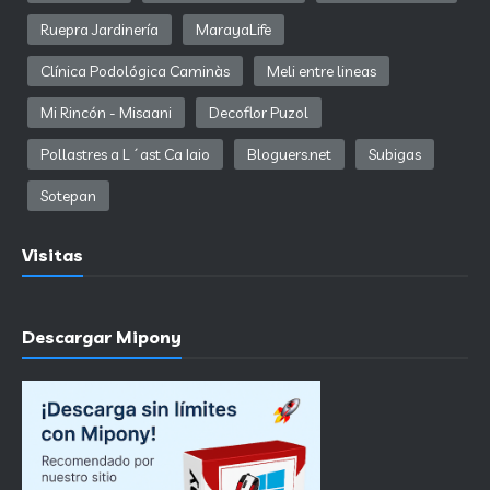
Ruepra Jardinería
MarayaLife
Clínica Podológica Caminàs
Meli entre lineas
Mi Rincón - Misaani
Decoflor Puzol
Pollastres a L´ast Ca Iaio
Bloguers.net
Subigas
Sotepan
Visitas
Descargar Mipony