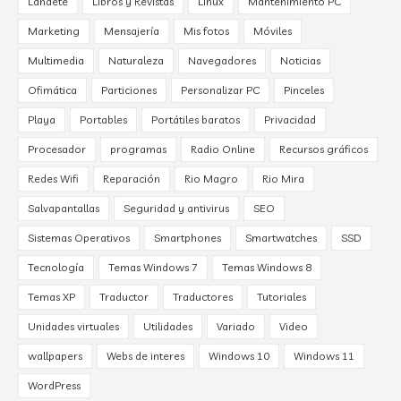
Landete
Libros y Revistas
Linux
Mantenimiento PC
Marketing
Mensajería
Mis fotos
Móviles
Multimedia
Naturaleza
Navegadores
Noticias
Ofimática
Particiones
Personalizar PC
Pinceles
Playa
Portables
Portátiles baratos
Privacidad
Procesador
programas
Radio Online
Recursos gráficos
Redes Wifi
Reparación
Rio Magro
Rio Mira
Salvapantallas
Seguridad y antivirus
SEO
Sistemas Operativos
Smartphones
Smartwatches
SSD
Tecnología
Temas Windows 7
Temas Windows 8
Temas XP
Traductor
Traductores
Tutoriales
Unidades virtuales
Utilidades
Variado
Video
wallpapers
Webs de interes
Windows 10
Windows 11
WordPress