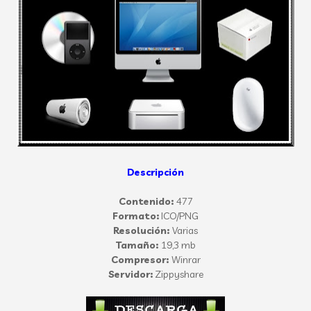
Descripción
Contenido:
477
Formato:
ICO/PNG
Resolución:
Varias
Tamaño:
19,3 mb
Compresor:
Winrar
Servidor:
Zippyshare