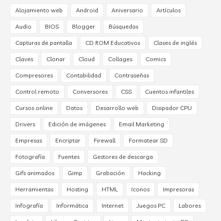
Alojamiento web
Android
Aniversario
Artículos
Audio
BIOS
Blogger
Búsquedas
Capturas de pantalla
CD ROM Educativos
Clases de inglés
Claves
Clonar
Cloud
Collages
Comics
Compresores
Contabilidad
Contraseñas
Control remoto
Conversores
CSS
Cuentos infantiles
Cursos online
Datos
Desarrollo web
Disipador CPU
Drivers
Edición de imágenes
Email Marketing
Empresas
Encriptar
Firewall
Formatear SD
Fotografía
Fuentes
Gestores de descarga
Gifs animados
Gimp
Grabación
Hacking
Herramientas
Hosting
HTML
Iconos
Impresoras
Infografía
Informática
Internet
Juegos PC
Labores