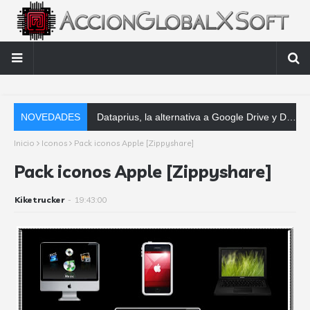
NOVEDADES
Dataprius, la alternativa a Google Drive y Dropbox que las empresas deberían conocer
Inicio
Iconos
Pack iconos Apple [Zippyshare]
Pack iconos Apple [Zippyshare]
Kiketrucker
-
19:43:00