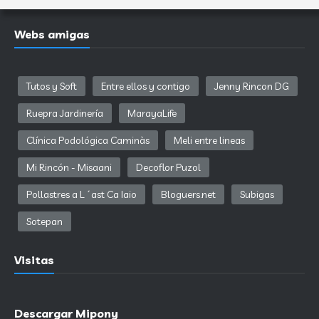
Webs amigas
Tutos y Soft
Entre ellos y contigo
Jenny Rincon DG
Ruepra Jardinería
MarayaLife
Clínica Podológica Caminàs
Meli entre lineas
Mi Rincón - Misaani
Decoflor Puzol
Pollastres a L´ast Ca Iaio
Bloguers.net
Subigas
Sotepan
Visitas
Descargar Mipony