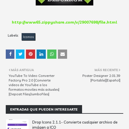
http://www65.zippyshare.com/v/29007698/file.html
Labels:
Iconos
MÁS ANTIGUA
MÁS RECIENTE
YouTube To Video Converter
Poster Designer 2.01.39
Factory Pro 2.0 [Convierte
[Portable][Español]
videos de YouTube a los
formatos moviles más actuales]
[Deposit Files/JumboFiles]
ENTRADAS QUE PUEDEN INTERESARTE
Drop Icons 2.1.1- Convierte cualquier archivo de
imágen a ICO