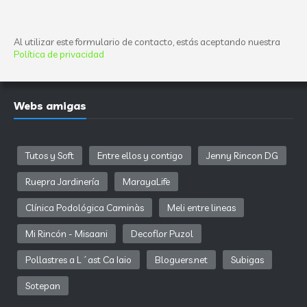
Al utilizar este formulario de contacto, estás aceptando nuestra
Política de privacidad
Webs amigas
Tutos y Soft
Entre ellos y contigo
Jenny Rincon DG
Ruepra Jardinería
MarayaLife
Clínica Podológica Caminàs
Meli entre lineas
Mi Rincón - Misaani
Decoflor Puzol
Pollastres a L´ast Ca Iaio
Bloguers.net
Subigas
Sotepan