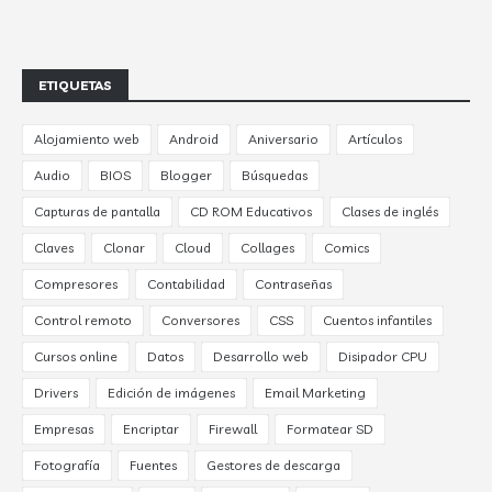
ETIQUETAS
Alojamiento web
Android
Aniversario
Artículos
Audio
BIOS
Blogger
Búsquedas
Capturas de pantalla
CD ROM Educativos
Clases de inglés
Claves
Clonar
Cloud
Collages
Comics
Compresores
Contabilidad
Contraseñas
Control remoto
Conversores
CSS
Cuentos infantiles
Cursos online
Datos
Desarrollo web
Disipador CPU
Drivers
Edición de imágenes
Email Marketing
Empresas
Encriptar
Firewall
Formatear SD
Fotografía
Fuentes
Gestores de descarga