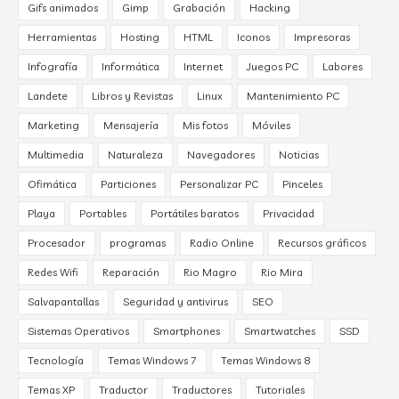
Gifs animados
Gimp
Grabación
Hacking
Herramientas
Hosting
HTML
Iconos
Impresoras
Infografía
Informática
Internet
Juegos PC
Labores
Landete
Libros y Revistas
Linux
Mantenimiento PC
Marketing
Mensajería
Mis fotos
Móviles
Multimedia
Naturaleza
Navegadores
Noticias
Ofimática
Particiones
Personalizar PC
Pinceles
Playa
Portables
Portátiles baratos
Privacidad
Procesador
programas
Radio Online
Recursos gráficos
Redes Wifi
Reparación
Rio Magro
Rio Mira
Salvapantallas
Seguridad y antivirus
SEO
Sistemas Operativos
Smartphones
Smartwatches
SSD
Tecnología
Temas Windows 7
Temas Windows 8
Temas XP
Traductor
Traductores
Tutoriales