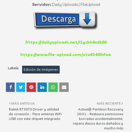
Servidor:
Daily Uploads | FileUpload
https://dailyuploads.net/i1ycbh6xdk80
https://www.file-upload.com/stu6340lhfaa
Labels:
Edición de imágenes
MÁS ANTIGUA
MÁS RECIENTE
Ralink RT3070 Driver y utilidad
Active@ Partition Recovery
de conexión - Para antenas WiFi
20.0.1 - Restaura particiones
USB con este chipset integrado
borradas accidentalmente,
repara discos duros dañados y
mucho más