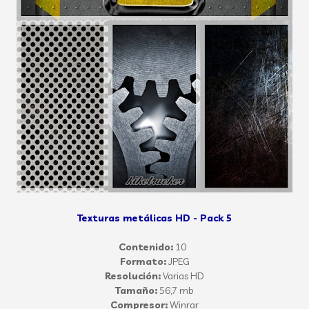
Texturas metálicas HD - Pack 5
Contenido:
10
Formato:
JPEG
Resolución:
Varias HD
Tamaño:
56,7 mb
Compresor:
Winrar