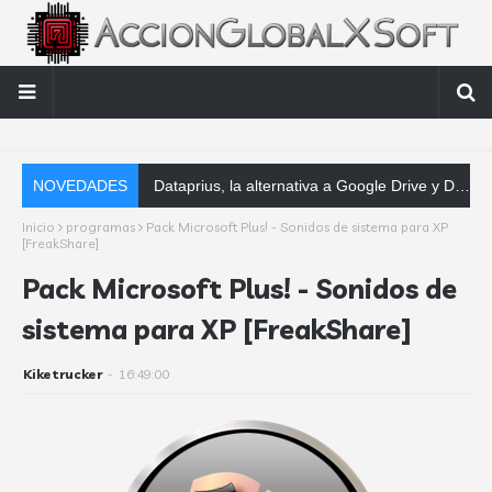
NOVEDADES
Dataprius, la alternativa a Google Drive y Dropbox que las empresas deberían conocer
Inicio
programas
Pack Microsoft Plus! - Sonidos de sistema para XP
[FreakShare]
Pack Microsoft Plus! - Sonidos de
sistema para XP [FreakShare]
Kiketrucker
-
16:49:00