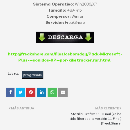
Sistema Operativo:
Win2000/XP
Tamaño:
48,4 mb
Compresor:
Winrar
Servidor:
FreakShare
http://freakshare.com/files/osbomdqy/Pack-Microsoft-
Plus---sonidos-XP--por-kiketrucker.rar.html
Labels:
programas
MÁS ANTIGUA
MÁS RECIENTE
Mozilla Firefox 11.0 Final [Ya ha
sido liberada la versión 11 Final]
[FreakShare]