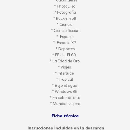
*
Cacahuetes
*
PhotoDisc
* Fotografía
*
R
ock-n
-
roll
* Ciencia
* Ciencia
ficción
*
Espacio
*
Espacio
XP
* Deportes
*
EE.UU.
El
60,
* La
Edad de Oro
* Viajes,
*
Interlude
* Tropical
* Bajo el agua
* Windows 98
*
En color de alta
*
Mundial
viajero
Ficha técnica
Intrucciones incluidas en la descarga