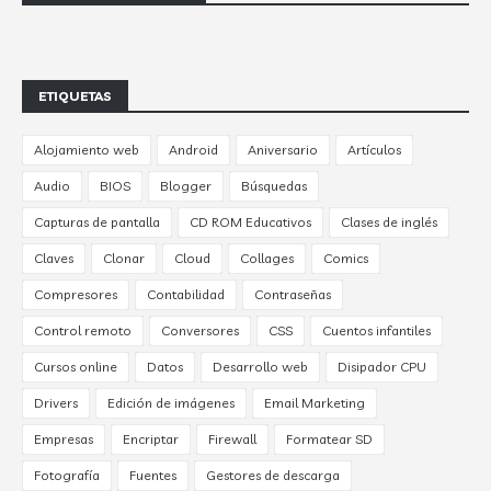
ETIQUETAS
Alojamiento web
Android
Aniversario
Artículos
Audio
BIOS
Blogger
Búsquedas
Capturas de pantalla
CD ROM Educativos
Clases de inglés
Claves
Clonar
Cloud
Collages
Comics
Compresores
Contabilidad
Contraseñas
Control remoto
Conversores
CSS
Cuentos infantiles
Cursos online
Datos
Desarrollo web
Disipador CPU
Drivers
Edición de imágenes
Email Marketing
Empresas
Encriptar
Firewall
Formatear SD
Fotografía
Fuentes
Gestores de descarga