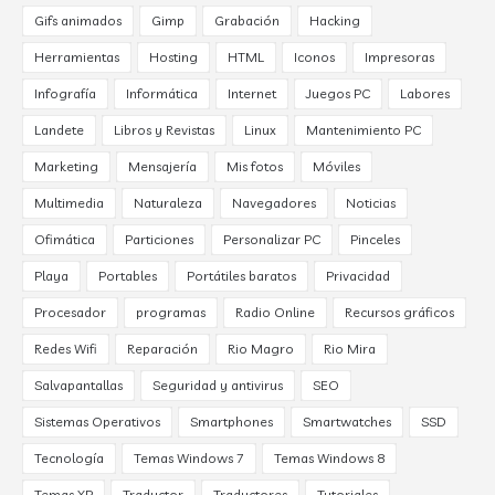
Gifs animados
Gimp
Grabación
Hacking
Herramientas
Hosting
HTML
Iconos
Impresoras
Infografía
Informática
Internet
Juegos PC
Labores
Landete
Libros y Revistas
Linux
Mantenimiento PC
Marketing
Mensajería
Mis fotos
Móviles
Multimedia
Naturaleza
Navegadores
Noticias
Ofimática
Particiones
Personalizar PC
Pinceles
Playa
Portables
Portátiles baratos
Privacidad
Procesador
programas
Radio Online
Recursos gráficos
Redes Wifi
Reparación
Rio Magro
Rio Mira
Salvapantallas
Seguridad y antivirus
SEO
Sistemas Operativos
Smartphones
Smartwatches
SSD
Tecnología
Temas Windows 7
Temas Windows 8
Temas XP
Traductor
Traductores
Tutoriales