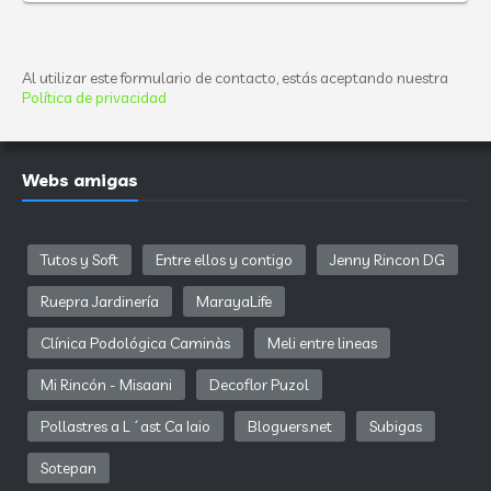
Al utilizar este formulario de contacto, estás aceptando nuestra
Política de privacidad
Webs amigas
Tutos y Soft
Entre ellos y contigo
Jenny Rincon DG
Ruepra Jardinería
MarayaLife
Clínica Podológica Caminàs
Meli entre lineas
Mi Rincón - Misaani
Decoflor Puzol
Pollastres a L´ast Ca Iaio
Bloguers.net
Subigas
Sotepan