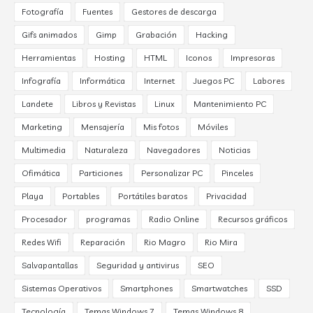
Fotografía
Fuentes
Gestores de descarga
Gifs animados
Gimp
Grabación
Hacking
Herramientas
Hosting
HTML
Iconos
Impresoras
Infografía
Informática
Internet
Juegos PC
Labores
Landete
Libros y Revistas
Linux
Mantenimiento PC
Marketing
Mensajería
Mis fotos
Móviles
Multimedia
Naturaleza
Navegadores
Noticias
Ofimática
Particiones
Personalizar PC
Pinceles
Playa
Portables
Portátiles baratos
Privacidad
Procesador
programas
Radio Online
Recursos gráficos
Redes Wifi
Reparación
Rio Magro
Rio Mira
Salvapantallas
Seguridad y antivirus
SEO
Sistemas Operativos
Smartphones
Smartwatches
SSD
Tecnología
Temas Windows 7
Temas Windows 8