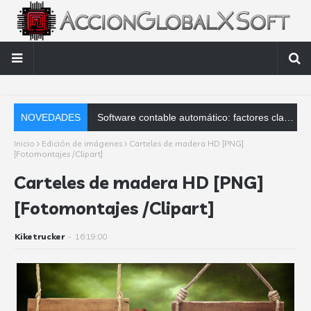
NOVEDADES
Software contable automático: factores clave que debes analizar
Inicio
Edición de imágenes
Carteles de madera HD [PNG]
[Fotomontajes /Clipart]
Carteles de madera HD [PNG]
[Fotomontajes /Clipart]
Kiketrucker
-
16:19:00