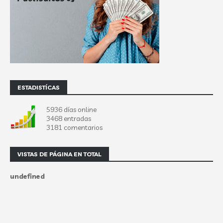
ESTADISTÍCAS
5936 días online
3468 entradas
3181 comentarios
VISTAS DE PÁGINA EN TOTAL
u
n
d
e
f
n
e
d