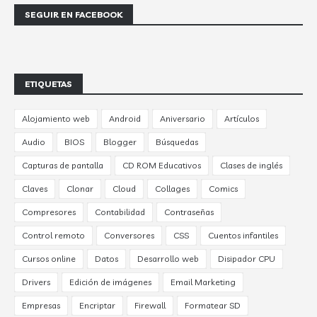
SEGUIR EN FACEBOOK
ETIQUETAS
Alojamiento web
Android
Aniversario
Artículos
Audio
BIOS
Blogger
Búsquedas
Capturas de pantalla
CD ROM Educativos
Clases de inglés
Claves
Clonar
Cloud
Collages
Comics
Compresores
Contabilidad
Contraseñas
Control remoto
Conversores
CSS
Cuentos infantiles
Cursos online
Datos
Desarrollo web
Disipador CPU
Drivers
Edición de imágenes
Email Marketing
Empresas
Encriptar
Firewall
Formatear SD