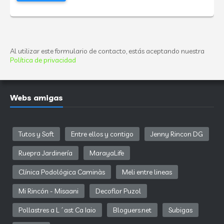
Al utilizar este formulario de contacto, estás aceptando nuestra
Política de privacidad
Webs amigas
Tutos y Soft
Entre ellos y contigo
Jenny Rincon DG
Ruepra Jardinería
MarayaLife
Clínica Podológica Caminàs
Meli entre lineas
Mi Rincón - Misaani
Decoflor Puzol
Pollastres a L´ast Ca Iaio
Bloguers.net
Subigas