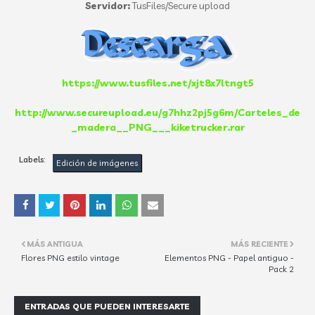
Servidor:
TusFiles/Secure upload
https://www.tusfiles.net/xjt8x7ltngt5
http://www.secureupload.eu/g7hhz2pj5g6m/Carteles_de
_madera__PNG___kiketrucker.rar
Labels:
Edición de imágenes
MÁS ANTIGUA
MÁS RECIENTE
Flores PNG estilo vintage
Elementos PNG - Papel antiguo -
Pack 2
ENTRADAS QUE PUEDEN INTERESARTE