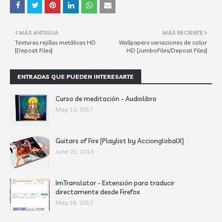
MÁS ANTIGUA
MÁS RECIENTE
Texturas rejillas metálicas HD
Wallpapers variaciones de color
[Deposit Files]
HD [JumboFiles/Deposit Files]
ENTRADAS QUE PUEDEN INTERESARTE
Curso de meditación - Audiolibro
May 10, 2017
Guitars of Fire [Playlist by AccionglobalX]
June 21, 2013
ImTranslator - Extensión para traducir
directamente desde Firefox
May 19, 2013