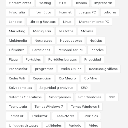
Herramientas
Hosting
HTML
Iconos
Impresoras
Infografía
Informática
Internet
Juegos PC
Labores
Landete
Libros y Revistas
Linux
Mantenimiento PC
Marketing
Mensajería
Mis fotos
Móviles
Multimedia
Naturaleza
Navegadores
Noticias
Ofimática
Particiones
Personalizar PC
Pinceles
Playa
Portables
Portátiles baratos
Privacidad
Procesador
programas
Radio Online
Recursos gráficos
Redes Wifi
Reparación
Rio Magro
Rio Mira
Salvapantallas
Seguridad y antivirus
SEO
Sistemas Operativos
Smartphones
Smartwatches
SSD
Tecnología
Temas Windows 7
Temas Windows 8
Temas XP
Traductor
Traductores
Tutoriales
Unidades virtuales
Utilidades
Variado
Video