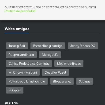
Al utilizar este formulario de contacto, estás aceptando nuestra
Política de privacidad
Webs amigas
Tutos y Soft
Entre ellos y contigo
Jenny Rincon DG
Ruepra Jardinería
MarayaLife
Clínica Podológica Caminàs
Meli entre lineas
Mi Rincón - Misaani
Decoflor Puzol
Pollastres a L´ast Ca Iaio
Bloguers.net
Subigas
Sotepan
Visitas