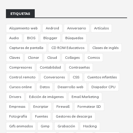
ETIQUETAS
Alojamiento web
Android
Aniversario
Artículos
Audio
BIOS
Blogger
Búsquedas
Capturas de pantalla
CD ROM Educativos
Clases de inglés
Claves
Clonar
Cloud
Collages
Comics
Compresores
Contabilidad
Contraseñas
Control remoto
Conversores
CSS
Cuentos infantiles
Cursos online
Datos
Desarrollo web
Disipador CPU
Drivers
Edición de imágenes
Email Marketing
Empresas
Encriptar
Firewall
Formatear SD
Fotografía
Fuentes
Gestores de descarga
Gifs animados
Gimp
Grabación
Hacking