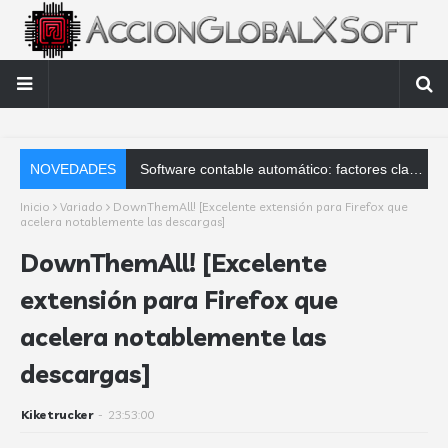
NOVEDADES
Software contable automático: factores clave que debes analizar
Inicio
Variado
DownThemAll! [Excelente extensión para Firefox que
acelera notablemente las descargas]
DownThemAll! [Excelente
extensión para Firefox que
acelera notablemente las
descargas]
Kiketrucker
-
23:53:00