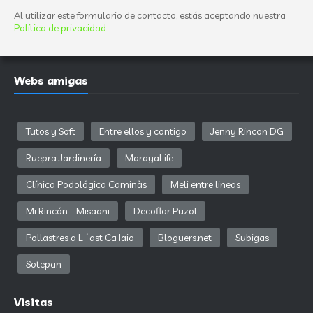
Al utilizar este formulario de contacto, estás aceptando nuestra
Política de privacidad
Webs amigas
Tutos y Soft
Entre ellos y contigo
Jenny Rincon DG
Ruepra Jardinería
MarayaLife
Clínica Podológica Caminàs
Meli entre lineas
Mi Rincón - Misaani
Decoflor Puzol
Pollastres a L´ast Ca Iaio
Bloguers.net
Subigas
Sotepan
Visitas