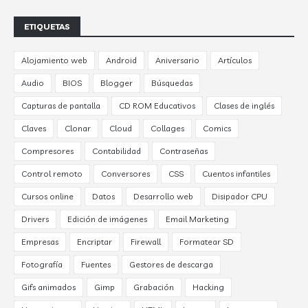
ETIQUETAS
Alojamiento web
Android
Aniversario
Artículos
Audio
BIOS
Blogger
Búsquedas
Capturas de pantalla
CD ROM Educativos
Clases de inglés
Claves
Clonar
Cloud
Collages
Comics
Compresores
Contabilidad
Contraseñas
Control remoto
Conversores
CSS
Cuentos infantiles
Cursos online
Datos
Desarrollo web
Disipador CPU
Drivers
Edición de imágenes
Email Marketing
Empresas
Encriptar
Firewall
Formatear SD
Fotografía
Fuentes
Gestores de descarga
Gifs animados
Gimp
Grabación
Hacking