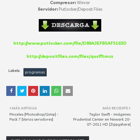
Compresor:
Winrar
Servidor:
Putlocker/Deposit Files
http://www.putlocker.com/file/D89A3EFB5AF5163D
http://depositfiles.com/files/qusfftmcs
Labels:
programas
MÁS ANTIGUA
MÁS RECIENTE
Pinceles [Photoshop/Gimp] -
Taylor Swift - imágenes
Pack 7 [Varios servidores]
Prudential Center en Newark 20-
07-2011 HD [Zippyshare]