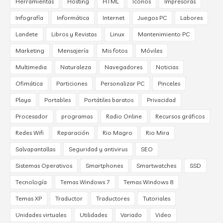
Herramientas
Hosting
HTML
Iconos
Impresoras
Infografía
Informática
Internet
Juegos PC
Labores
Landete
Libros y Revistas
Linux
Mantenimiento PC
Marketing
Mensajería
Mis fotos
Móviles
Multimedia
Naturaleza
Navegadores
Noticias
Ofimática
Particiones
Personalizar PC
Pinceles
Playa
Portables
Portátiles baratos
Privacidad
Procesador
programas
Radio Online
Recursos gráficos
Redes Wifi
Reparación
Rio Magro
Rio Mira
Salvapantallas
Seguridad y antivirus
SEO
Sistemas Operativos
Smartphones
Smartwatches
SSD
Tecnología
Temas Windows 7
Temas Windows 8
Temas XP
Traductor
Traductores
Tutoriales
Unidades virtuales
Utilidades
Variado
Video