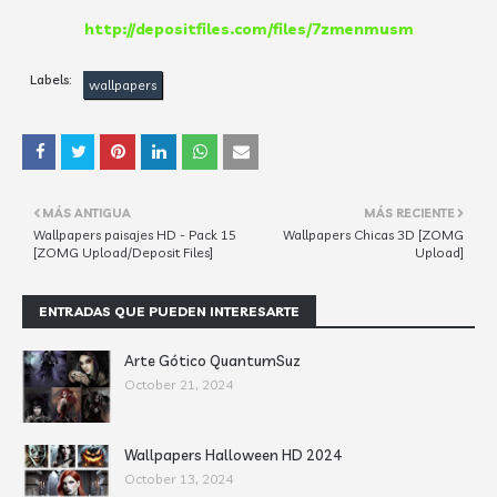
http://depositfiles.com/files/7zmenmusm
Labels:
wallpapers
MÁS ANTIGUA
MÁS RECIENTE
Wallpapers paisajes HD - Pack 15
Wallpapers Chicas 3D [ZOMG
[ZOMG Upload/Deposit Files]
Upload]
ENTRADAS QUE PUEDEN INTERESARTE
Arte Gótico QuantumSuz
October 21, 2024
Wallpapers Halloween HD 2024
October 13, 2024