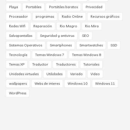
Playa
Portables
Portátiles baratos
Privacidad
Procesador
programas
Radio Online
Recursos gráficos
Redes Wifi
Reparación
Rio Magro
Rio Mira
Salvapantallas
Seguridad y antivirus
SEO
Sistemas Operativos
Smartphones
Smartwatches
SSD
Tecnología
Temas Windows 7
Temas Windows 8
Temas XP
Traductor
Traductores
Tutoriales
Unidades virtuales
Utilidades
Variado
Video
wallpapers
Webs de interes
Windows 10
Windows 11
WordPress