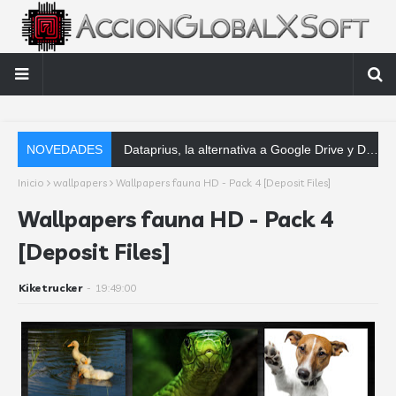
NOVEDADES
Dataprius, la alternativa a Google Drive y Dropbox que las empresas deberían conocer
Inicio
wallpapers
Wallpapers fauna HD - Pack 4 [Deposit Files]
Wallpapers fauna HD - Pack 4
[Deposit Files]
Kiketrucker
-
19:49:00