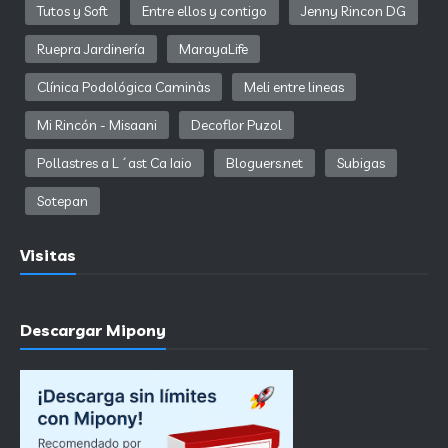
Tutos y Soft
Entre ellos y contigo
Jenny Rincon DG
Ruepra Jardinería
MarayaLife
Clínica Podológica Caminàs
Meli entre lineas
Mi Rincón - Misaani
Decoflor Puzol
Pollastres a L´ast Ca Iaio
Bloguers.net
Subigas
Sotepan
Visitas
Descargar Mipony