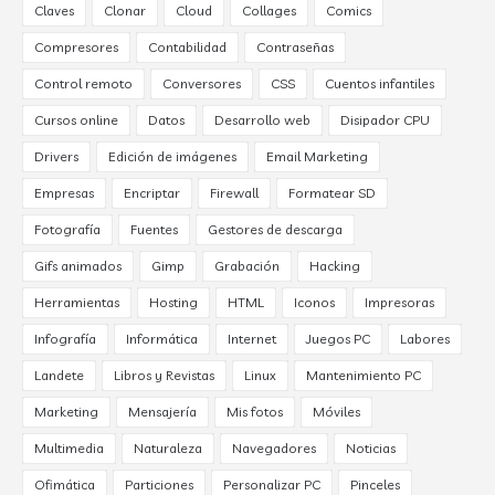
Claves
Clonar
Cloud
Collages
Comics
Compresores
Contabilidad
Contraseñas
Control remoto
Conversores
CSS
Cuentos infantiles
Cursos online
Datos
Desarrollo web
Disipador CPU
Drivers
Edición de imágenes
Email Marketing
Empresas
Encriptar
Firewall
Formatear SD
Fotografía
Fuentes
Gestores de descarga
Gifs animados
Gimp
Grabación
Hacking
Herramientas
Hosting
HTML
Iconos
Impresoras
Infografía
Informática
Internet
Juegos PC
Labores
Landete
Libros y Revistas
Linux
Mantenimiento PC
Marketing
Mensajería
Mis fotos
Móviles
Multimedia
Naturaleza
Navegadores
Noticias
Ofimática
Particiones
Personalizar PC
Pinceles