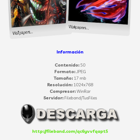
Información
Contenido:
50
Formato:
JPEG
Tamaño:
17 mb
Resolución:
1024x768
Compresor:
WinRar
Servidor:
Fileband/TusFiles
http://fileband.com/qc6yvvfqapt5