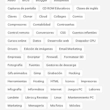
Audio
BIOS
Blogger
Búsquedas
Capturas de pantalla
CD ROM Educativos
Clases de inglés
Claves
Clonar
Cloud
Collages
Comics
Compresores
Contabilidad
Contraseñas
Control remoto
Conversores
CSS
Cuentos infantiles
Cursos online
Datos
Desarrollo web
Disipador CPU
Drivers
Edición de imágenes
Email Marketing
Empresas
Encriptar
Firewall
Formatear SD
Fotografía
Fuentes
Gestores de descarga
Gifs animados
Gimp
Grabación
Hacking
Herramientas
Hosting
HTML
Iconos
Impresoras
Infografía
Informática
Internet
Juegos PC
Labores
Landete
Libros y Revistas
Linux
Mantenimiento PC
Marketing
Mensajería
Mis fotos
Móviles