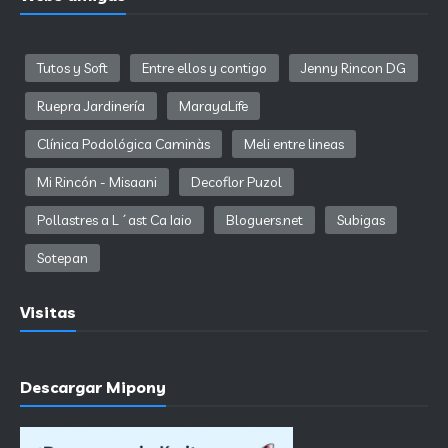
Tutos y Soft
Entre ellos y contigo
Jenny Rincon DG
Ruepra Jardinería
MarayaLife
Clínica Podológica Caminàs
Meli entre lineas
Mi Rincón - Misaani
Decoflor Puzol
Pollastres a L´ast Ca Iaio
Bloguers.net
Subigas
Sotepan
Visitas
Descargar Mipony