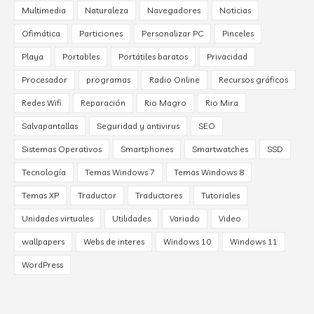
Multimedia
Naturaleza
Navegadores
Noticias
Ofimática
Particiones
Personalizar PC
Pinceles
Playa
Portables
Portátiles baratos
Privacidad
Procesador
programas
Radio Online
Recursos gráficos
Redes Wifi
Reparación
Rio Magro
Rio Mira
Salvapantallas
Seguridad y antivirus
SEO
Sistemas Operativos
Smartphones
Smartwatches
SSD
Tecnología
Temas Windows 7
Temas Windows 8
Temas XP
Traductor
Traductores
Tutoriales
Unidades virtuales
Utilidades
Variado
Video
wallpapers
Webs de interes
Windows 10
Windows 11
WordPress