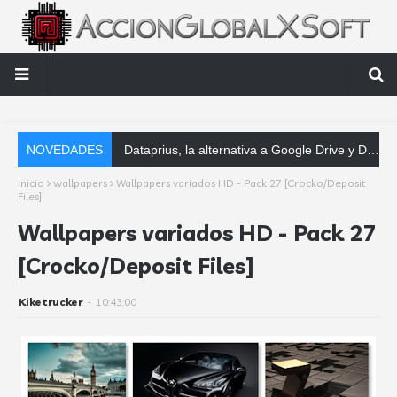
NOVEDADES
Dataprius, la alternativa a Google Drive y Dropbox que las empresas deberían conocer
Inicio
wallpapers
Wallpapers variados HD - Pack 27 [Crocko/Deposit
Files]
Wallpapers variados HD - Pack 27
[Crocko/Deposit Files]
Kiketrucker
-
10:43:00