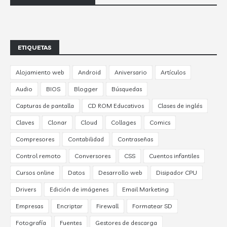
ETIQUETAS
Alojamiento web
Android
Aniversario
Artículos
Audio
BIOS
Blogger
Búsquedas
Capturas de pantalla
CD ROM Educativos
Clases de inglés
Claves
Clonar
Cloud
Collages
Comics
Compresores
Contabilidad
Contraseñas
Control remoto
Conversores
CSS
Cuentos infantiles
Cursos online
Datos
Desarrollo web
Disipador CPU
Drivers
Edición de imágenes
Email Marketing
Empresas
Encriptar
Firewall
Formatear SD
Fotografía
Fuentes
Gestores de descarga