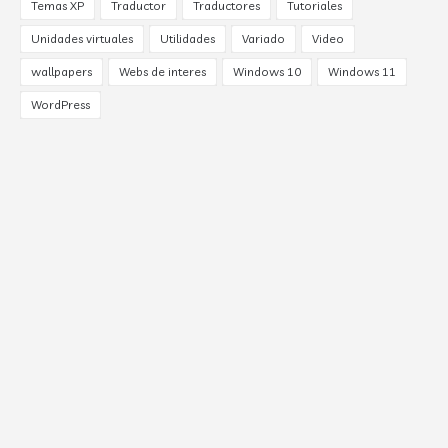
Temas XP
Traductor
Traductores
Tutoriales
Unidades virtuales
Utilidades
Variado
Video
wallpapers
Webs de interes
Windows 10
Windows 11
WordPress