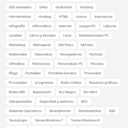
Gifs animados
Gimp
Grabación
Hacking
Herramientas
Hosting
HTML
Iconos
Impresoras
Infografía
Informática
Internet
Juegos PC
Labores
Landete
Libros y Revistas
Linux
Mantenimiento PC
Marketing
Mensajería
Mis fotos
Móviles
Multimedia
Naturaleza
Navegadores
Noticias
Ofimática
Particiones
Personalizar PC
Pinceles
Playa
Portables
Portátiles baratos
Privacidad
Procesador
programas
Radio Online
Recursos gráficos
Redes Wifi
Reparación
Rio Magro
Rio Mira
Salvapantallas
Seguridad y antivirus
SEO
Sistemas Operativos
Smartphones
Smartwatches
SSD
Tecnología
Temas Windows 7
Temas Windows 8