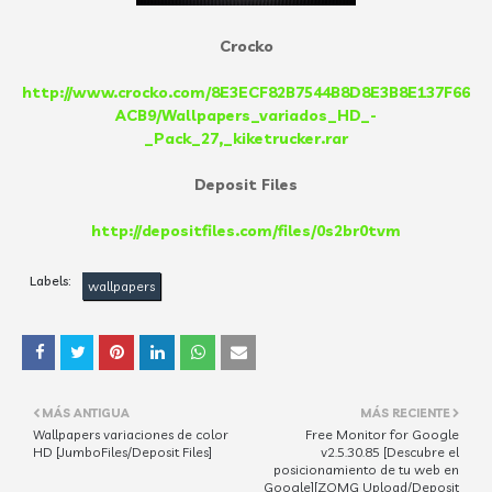
Crocko
http://www.crocko.com/8E3ECF82B7544B8D8E3B8E137F66
ACB9/Wallpapers_variados_HD_-
_Pack_27,_kiketrucker.rar
Deposit Files
http://depositfiles.com/files/0s2br0tvm
Labels:
wallpapers
MÁS ANTIGUA
MÁS RECIENTE
Wallpapers variaciones de color
Free Monitor for Google
HD [JumboFiles/Deposit Files]
v2.5.30.85 [Descubre el
posicionamiento de tu web en
Google][ZOMG Upload/Deposit