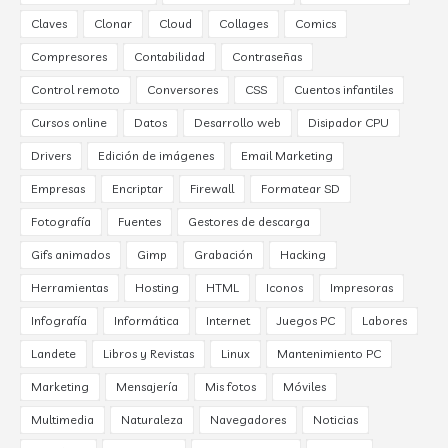
Claves
Clonar
Cloud
Collages
Comics
Compresores
Contabilidad
Contraseñas
Control remoto
Conversores
CSS
Cuentos infantiles
Cursos online
Datos
Desarrollo web
Disipador CPU
Drivers
Edición de imágenes
Email Marketing
Empresas
Encriptar
Firewall
Formatear SD
Fotografía
Fuentes
Gestores de descarga
Gifs animados
Gimp
Grabación
Hacking
Herramientas
Hosting
HTML
Iconos
Impresoras
Infografía
Informática
Internet
Juegos PC
Labores
Landete
Libros y Revistas
Linux
Mantenimiento PC
Marketing
Mensajería
Mis fotos
Móviles
Multimedia
Naturaleza
Navegadores
Noticias