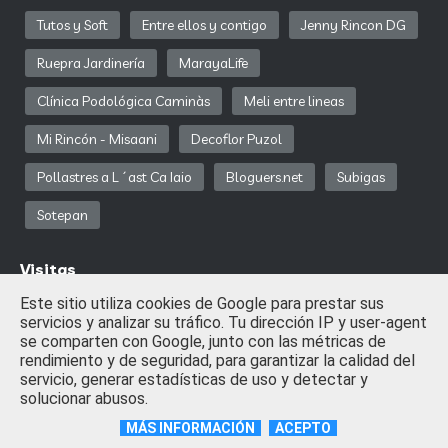
Tutos y Soft
Entre ellos y contigo
Jenny Rincon DG
Ruepra Jardinería
MarayaLife
Clínica Podológica Caminàs
Meli entre lineas
Mi Rincón - Misaani
Decoflor Puzol
Pollastres a L´ast Ca Iaio
Bloguers.net
Subigas
Sotepan
Visitas
Este sitio utiliza cookies de Google para prestar sus
servicios y analizar su tráfico. Tu dirección IP y user-agent
se comparten con Google, junto con las métricas de
Descargar Mipony
rendimiento y de seguridad, para garantizar la calidad del
servicio, generar estadísticas de uso y detectar y
solucionar abusos.
MÁS INFORMACIÓN
ACEPTO