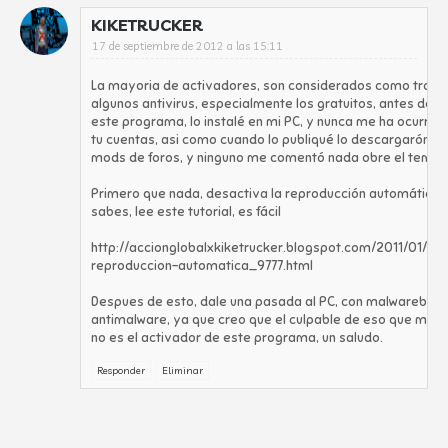
KIKETRUCKER
17 de septiembre de 2012 a las 15:11
La mayoria de activadores, son considerados como troya
algunos antivirus, especialmente los gratuitos, antes de 
este programa, lo instalé en mi PC, y nunca me ha ocurrido
tu cuentas, asi como cuando lo publiqué lo descargarón va
mods de foros, y ninguno me comentó nada obre el tema.
Primero que nada, desactiva la reproducción automática, 
sabes, lee este tutorial, es fácil
http://accionglobalxkiketrucker.blogspot.com/2011/01/de
reproduccion-automatica_9777.html
Despues de esto, dale una pasada al PC, con malwarebyt
antimalware, ya que creo que el culpable de eso que me 
no es el activador de este programa, un saludo.
Responder
Eliminar