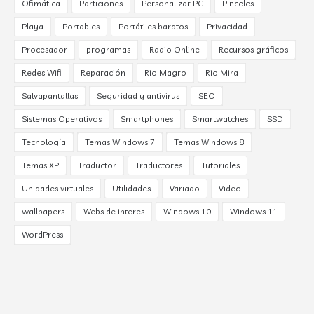
Ofimática
Particiones
Personalizar PC
Pinceles
Playa
Portables
Portátiles baratos
Privacidad
Procesador
programas
Radio Online
Recursos gráficos
Redes Wifi
Reparación
Rio Magro
Rio Mira
Salvapantallas
Seguridad y antivirus
SEO
Sistemas Operativos
Smartphones
Smartwatches
SSD
Tecnología
Temas Windows 7
Temas Windows 8
Temas XP
Traductor
Traductores
Tutoriales
Unidades virtuales
Utilidades
Variado
Video
wallpapers
Webs de interes
Windows 10
Windows 11
WordPress