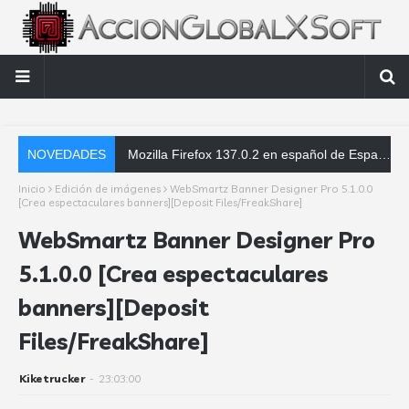
NOVEDADES
Mozilla Firefox 137.0.2 en español de España - Parche de corrección de errores - Instaladores offline
Inicio
Edición de imágenes
WebSmartz Banner Designer Pro 5.1.0.0
[Crea espectaculares banners][Deposit Files/FreakShare]
WebSmartz Banner Designer Pro
5.1.0.0 [Crea espectaculares
banners][Deposit
Files/FreakShare]
Kiketrucker
-
23:03:00