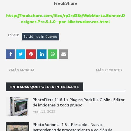
FreakShare
http://freakshare.com/files/rp2rd38x/WebMartz.Banner.D
esigner.Pro.5.1.0--por-kiketrucker.rar.html
Labels:
Edición de imágenes
MÁS ANTIGUA
MÁS RECIENTE
ENTRADAS QUE PUEDEN INTERESARTE
PhotoFiltre 11.6.1 + Plugins Pack III + G'Mic - Editor
de imágenes a toda prueba
April 12, 2025
Photo Variants 1.5 + Portable - Nueva
herramienta de procesamiento y edición de