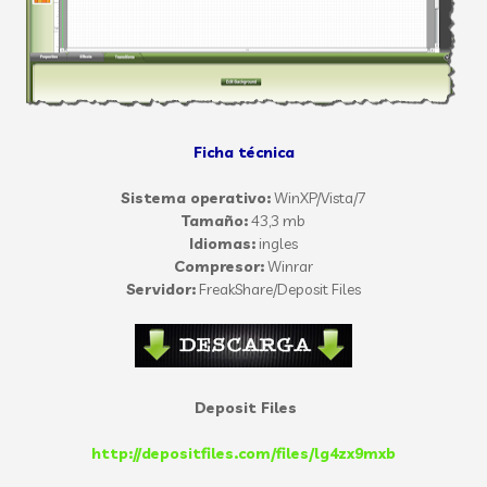
Ficha técnica
Sistema operativo:
WinXP/Vista/7
Tamaño:
43,3 mb
Idiomas:
ingles
Compresor:
Winrar
Servidor:
FreakShare/Deposit Files
Deposit Files
http://depositfiles.com/files/lg4zx9mxb