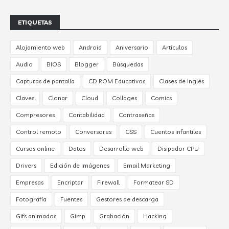
ETIQUETAS
Alojamiento web
Android
Aniversario
Artículos
Audio
BIOS
Blogger
Búsquedas
Capturas de pantalla
CD ROM Educativos
Clases de inglés
Claves
Clonar
Cloud
Collages
Comics
Compresores
Contabilidad
Contraseñas
Control remoto
Conversores
CSS
Cuentos infantiles
Cursos online
Datos
Desarrollo web
Disipador CPU
Drivers
Edición de imágenes
Email Marketing
Empresas
Encriptar
Firewall
Formatear SD
Fotografía
Fuentes
Gestores de descarga
Gifs animados
Gimp
Grabación
Hacking