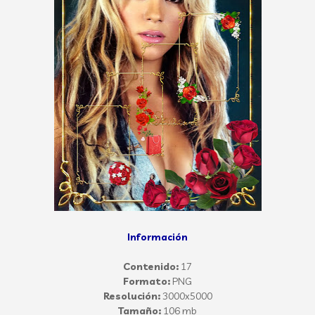
Información
Contenido:
17
Formato:
PNG
Resolución:
3000x5000
Tamaño:
106 mb