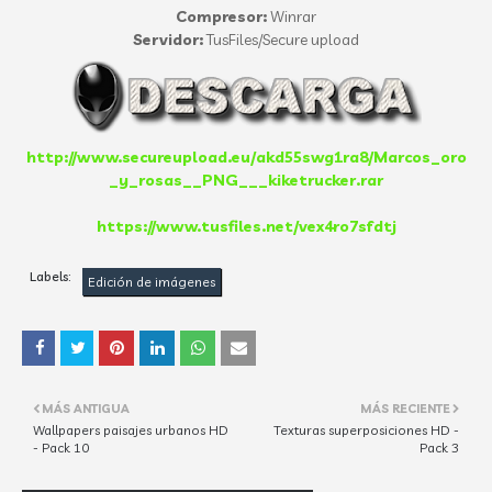
Compresor:
Winrar
Servidor:
TusFiles/Secure upload
http://www.secureupload.eu/akd55swg1ra8/Marcos_oro
_y_rosas__PNG___kiketrucker.rar
https://www.tusfiles.net/vex4ro7sfdtj
Labels:
Edición de imágenes
MÁS ANTIGUA
MÁS RECIENTE
Wallpapers paisajes urbanos HD
Texturas superposiciones HD -
- Pack 10
Pack 3