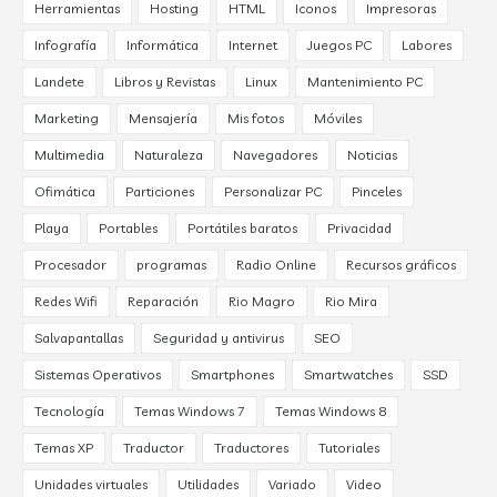
Herramientas
Hosting
HTML
Iconos
Impresoras
Infografía
Informática
Internet
Juegos PC
Labores
Landete
Libros y Revistas
Linux
Mantenimiento PC
Marketing
Mensajería
Mis fotos
Móviles
Multimedia
Naturaleza
Navegadores
Noticias
Ofimática
Particiones
Personalizar PC
Pinceles
Playa
Portables
Portátiles baratos
Privacidad
Procesador
programas
Radio Online
Recursos gráficos
Redes Wifi
Reparación
Rio Magro
Rio Mira
Salvapantallas
Seguridad y antivirus
SEO
Sistemas Operativos
Smartphones
Smartwatches
SSD
Tecnología
Temas Windows 7
Temas Windows 8
Temas XP
Traductor
Traductores
Tutoriales
Unidades virtuales
Utilidades
Variado
Video