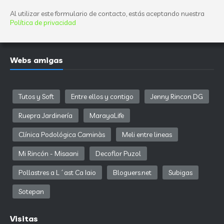
Al utilizar este formulario de contacto, estás aceptando nuestra
Política de privacidad
Webs amigas
Tutos y Soft
Entre ellos y contigo
Jenny Rincon DG
Ruepra Jardinería
MarayaLife
Clínica Podológica Caminàs
Meli entre lineas
Mi Rincón - Misaani
Decoflor Puzol
Pollastres a L´ast Ca Iaio
Bloguers.net
Subigas
Sotepan
Visitas