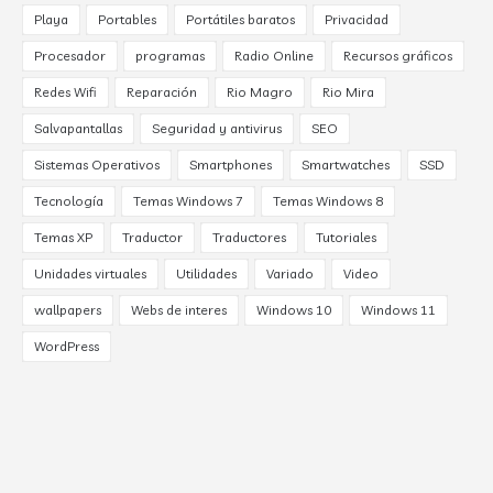
Playa
Portables
Portátiles baratos
Privacidad
Procesador
programas
Radio Online
Recursos gráficos
Redes Wifi
Reparación
Rio Magro
Rio Mira
Salvapantallas
Seguridad y antivirus
SEO
Sistemas Operativos
Smartphones
Smartwatches
SSD
Tecnología
Temas Windows 7
Temas Windows 8
Temas XP
Traductor
Traductores
Tutoriales
Unidades virtuales
Utilidades
Variado
Video
wallpapers
Webs de interes
Windows 10
Windows 11
WordPress