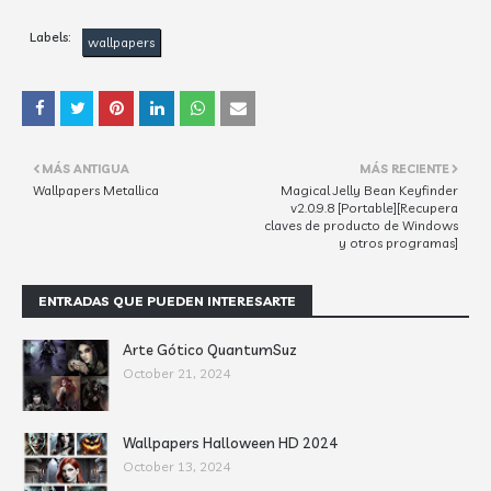
Labels:
wallpapers
MÁS ANTIGUA
MÁS RECIENTE
Wallpapers Metallica
Magical Jelly Bean Keyfinder
v2.0.9.8 [Portable][Recupera
claves de producto de Windows
y otros programas]
ENTRADAS QUE PUEDEN INTERESARTE
Arte Gótico QuantumSuz
October 21, 2024
Wallpapers Halloween HD 2024
October 13, 2024