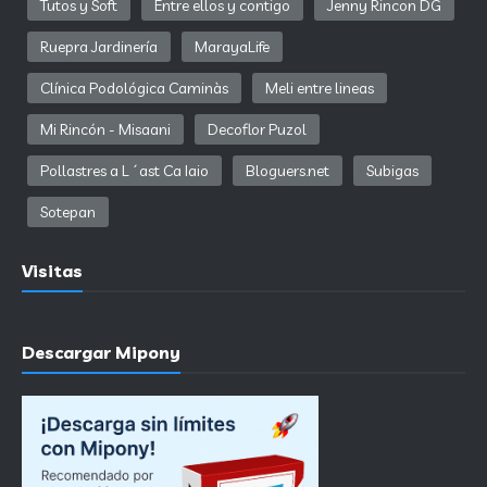
Tutos y Soft
Entre ellos y contigo
Jenny Rincon DG
Ruepra Jardinería
MarayaLife
Clínica Podológica Caminàs
Meli entre lineas
Mi Rincón - Misaani
Decoflor Puzol
Pollastres a L´ast Ca Iaio
Bloguers.net
Subigas
Sotepan
Visitas
Descargar Mipony