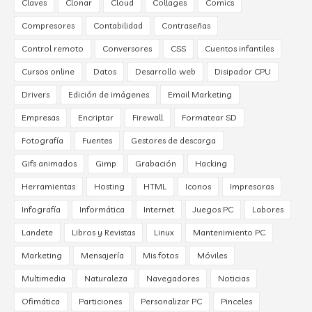
Claves
Clonar
Cloud
Collages
Comics
Compresores
Contabilidad
Contraseñas
Control remoto
Conversores
CSS
Cuentos infantiles
Cursos online
Datos
Desarrollo web
Disipador CPU
Drivers
Edición de imágenes
Email Marketing
Empresas
Encriptar
Firewall
Formatear SD
Fotografía
Fuentes
Gestores de descarga
Gifs animados
Gimp
Grabación
Hacking
Herramientas
Hosting
HTML
Iconos
Impresoras
Infografía
Informática
Internet
Juegos PC
Labores
Landete
Libros y Revistas
Linux
Mantenimiento PC
Marketing
Mensajería
Mis fotos
Móviles
Multimedia
Naturaleza
Navegadores
Noticias
Ofimática
Particiones
Personalizar PC
Pinceles