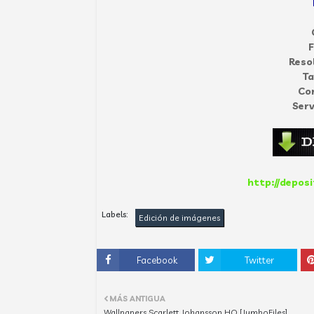
Reso
T
Co
Serv
http://deposi
Labels:
Edición de imágenes
Facebook
Twitter
MÁS ANTIGUA
Wallpapers Scarlett Johansson HQ [JumboFiles]