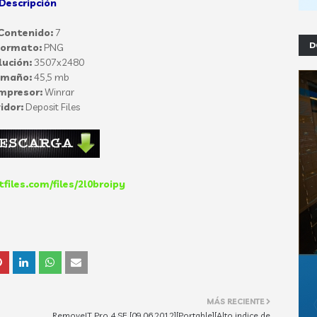
Descripción
Contenido:
7
D
Formato:
PNG
lución:
3507x2480
amaño:
45,5 mb
mpresor:
Winrar
idor:
Deposit Files
tfiles.com/files/2l0broipy
MÁS RECIENTE
RemoveIT Pro 4 SE [09.06.2012][Portable][Alto indice de