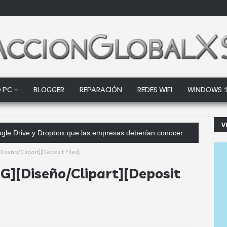
 PC
BLOGGER
REPARACIÓN
REDES WIFI
WINDOWS 
V
Google Drive y Dropbox que las empresas deberían conocer
Diseño/Clipart][Deposit Files]
NG][Diseño/Clipart][Deposit