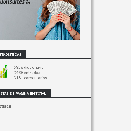
STADISTÍCAS
5938 días online
3468 entradas
3181 comentarios
ISTAS DE PÁGINA EN TOTAL
7
3
9
2
6