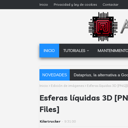
Inicio
Privacidad y ley de cookies
Contactar
INICIO
TUTORIALES
MANTENIMIENTO
NOVEDADES
Dataprius, la alternativa a 
Inicio
Edición de imágenes
Esferas líquidas 3D [PNG][
Esferas líquidas 3D [P
Files]
Kiketrucker
-
9:31:00