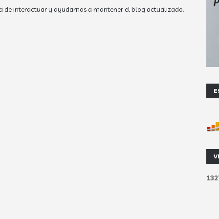
a de interactuar y ayudarnos a mantener el blog actualizado.
E
V
1
3
2