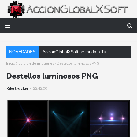
NOVEDADES
AccionGlobalXSoft se muda a Tutos y Soft
Inicio
Edición de imágenes
Destellos luminosos PNG
Destellos luminosos PNG
Kiketrucker
-
22:42:00