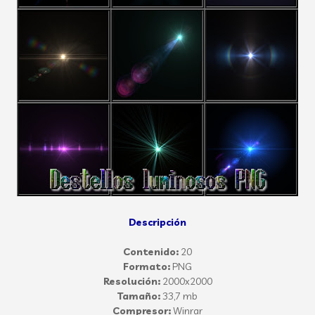
Descripción
Contenido:
20
Formato:
PNG
Resolución:
2000x2000
Tamaño:
33,7 mb
Compresor:
Winrar