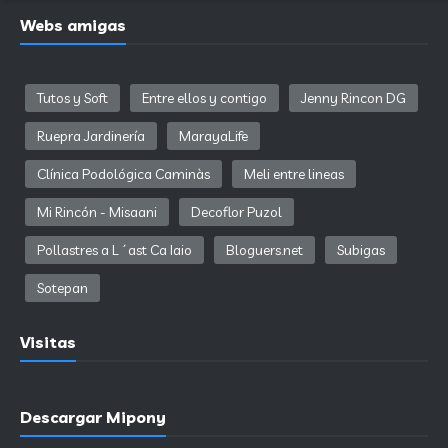
Webs amigas
Tutos y Soft
Entre ellos y contigo
Jenny Rincon DG
Ruepra Jardinería
MarayaLife
Clínica Podológica Caminàs
Meli entre lineas
Mi Rincón - Misaani
Decoflor Puzol
Pollastres a L´ast Ca Iaio
Bloguers.net
Subigas
Sotepan
Visitas
Descargar Mipony