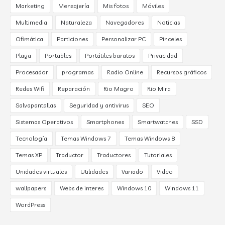
Marketing
Mensajería
Mis fotos
Móviles
Multimedia
Naturaleza
Navegadores
Noticias
Ofimática
Particiones
Personalizar PC
Pinceles
Playa
Portables
Portátiles baratos
Privacidad
Procesador
programas
Radio Online
Recursos gráficos
Redes Wifi
Reparación
Rio Magro
Rio Mira
Salvapantallas
Seguridad y antivirus
SEO
Sistemas Operativos
Smartphones
Smartwatches
SSD
Tecnología
Temas Windows 7
Temas Windows 8
Temas XP
Traductor
Traductores
Tutoriales
Unidades virtuales
Utilidades
Variado
Video
wallpapers
Webs de interes
Windows 10
Windows 11
WordPress