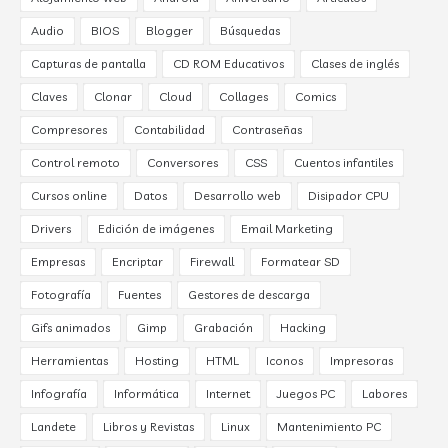
Audio
BIOS
Blogger
Búsquedas
Capturas de pantalla
CD ROM Educativos
Clases de inglés
Claves
Clonar
Cloud
Collages
Comics
Compresores
Contabilidad
Contraseñas
Control remoto
Conversores
CSS
Cuentos infantiles
Cursos online
Datos
Desarrollo web
Disipador CPU
Drivers
Edición de imágenes
Email Marketing
Empresas
Encriptar
Firewall
Formatear SD
Fotografía
Fuentes
Gestores de descarga
Gifs animados
Gimp
Grabación
Hacking
Herramientas
Hosting
HTML
Iconos
Impresoras
Infografía
Informática
Internet
Juegos PC
Labores
Landete
Libros y Revistas
Linux
Mantenimiento PC