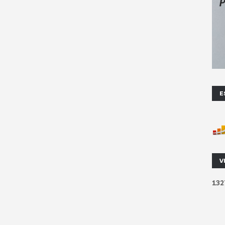
E
V
1
3
2