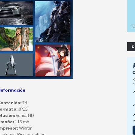
D
Información
ontenido:
74
ormato:
JPEG
lución:
varias HD
amaño:
113 mb
mpresor:
Winrar
Uploaded/Secure upload