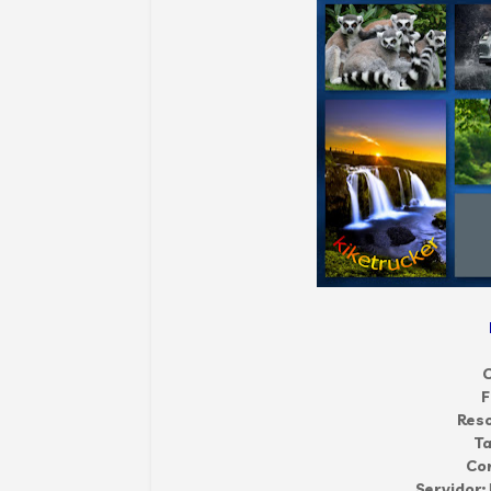
C
F
Reso
T
Co
Servidor: