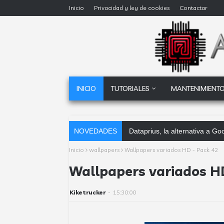
Inicio
Privacidad y ley de cookies
Contactar
INICIO
TUTORIALES
MANTENIMIENTO
NOVEDADES
Dataprius, la alternativa a 
Inicio
wallpapers
Wallpapers variados HD - Pack 42
Wallpapers variados H
Kiketrucker
-
15:30:00