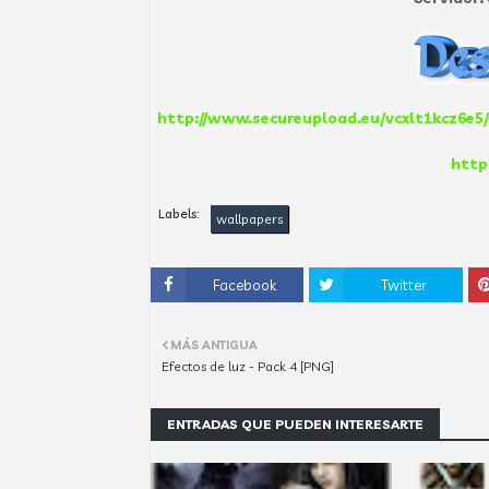
http://www.secureupload.eu/vcxlt1kcz6e5
http
Labels:
wallpapers
Facebook
Twitter
MÁS ANTIGUA
Efectos de luz - Pack 4 [PNG]
ENTRADAS QUE PUEDEN INTERESARTE