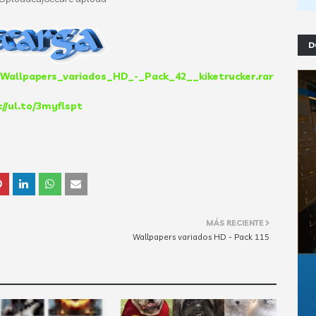
D
/Wallpapers_variados_HD_-_Pack_42__kiketrucker.rar
://ul.to/3myflspt
MÁS RECIENTE
Wallpapers variados HD - Pack 115