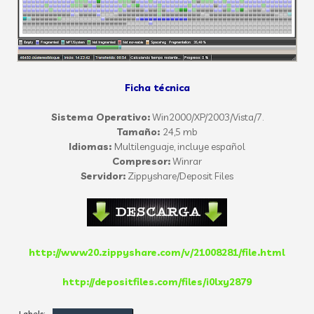
Ficha técnica
Sistema Operativo:
Win2000/XP/2003/Vista/7.
Tamaño:
24,5 mb
Idiomas:
Multilenguaje, incluye español
Compresor:
Winrar
Servidor:
Zippyshare/Deposit Files
http://www20.zippyshare.com/v/21008281/file.html
http://depositfiles.com/files/i0lxy2879
Labels: