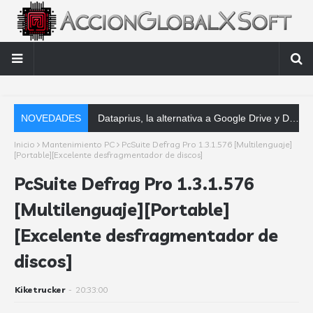
NOVEDADES
Dataprius, la alternativa a Google Drive y Dropbox que las empresas deberían conocer
Inicio
Mantenimiento PC
PcSuite Defrag Pro 1.3.1.576 [Multilenguaje]
[Portable][Excelente desfragmentador de discos]
PcSuite Defrag Pro 1.3.1.576
[Multilenguaje][Portable]
[Excelente desfragmentador de
discos]
Kiketrucker
-
20:33:00