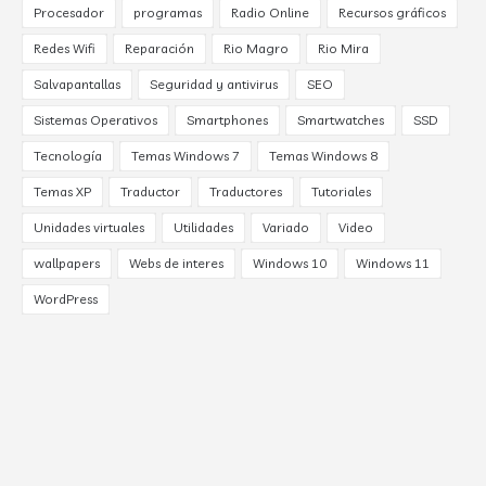
Procesador
programas
Radio Online
Recursos gráficos
Redes Wifi
Reparación
Rio Magro
Rio Mira
Salvapantallas
Seguridad y antivirus
SEO
Sistemas Operativos
Smartphones
Smartwatches
SSD
Tecnología
Temas Windows 7
Temas Windows 8
Temas XP
Traductor
Traductores
Tutoriales
Unidades virtuales
Utilidades
Variado
Video
wallpapers
Webs de interes
Windows 10
Windows 11
WordPress