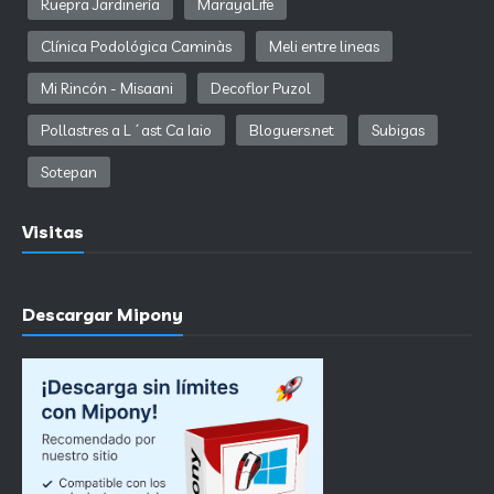
Ruepra Jardinería
MarayaLife
Clínica Podológica Caminàs
Meli entre lineas
Mi Rincón - Misaani
Decoflor Puzol
Pollastres a L´ast Ca Iaio
Bloguers.net
Subigas
Sotepan
Visitas
Descargar Mipony