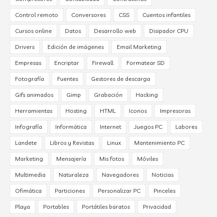
Control remoto
Conversores
CSS
Cuentos infantiles
Cursos online
Datos
Desarrollo web
Disipador CPU
Drivers
Edición de imágenes
Email Marketing
Empresas
Encriptar
Firewall
Formatear SD
Fotografía
Fuentes
Gestores de descarga
Gifs animados
Gimp
Grabación
Hacking
Herramientas
Hosting
HTML
Iconos
Impresoras
Infografía
Informática
Internet
Juegos PC
Labores
Landete
Libros y Revistas
Linux
Mantenimiento PC
Marketing
Mensajería
Mis fotos
Móviles
Multimedia
Naturaleza
Navegadores
Noticias
Ofimática
Particiones
Personalizar PC
Pinceles
Playa
Portables
Portátiles baratos
Privacidad