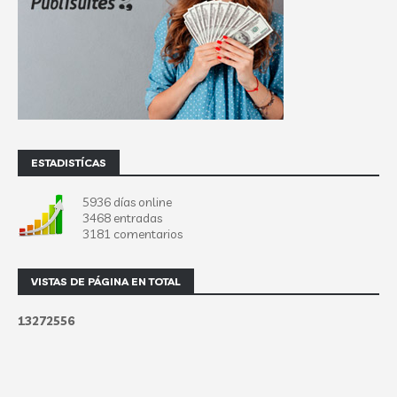
ESTADISTÍCAS
5936 días online
3468 entradas
3181 comentarios
VISTAS DE PÁGINA EN TOTAL
1
3
2
7
2
5
5
6