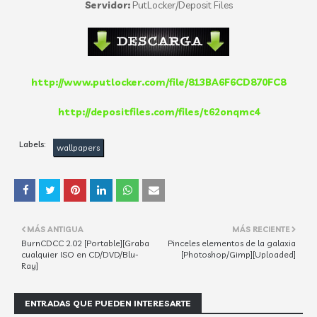
Servidor:
PutLocker/Deposit Files
http://www.putlocker.com/file/813BA6F6CD870FC8
http://depositfiles.com/files/t62onqmc4
Labels:
wallpapers
MÁS ANTIGUA
MÁS RECIENTE
BurnCDCC 2.02 [Portable][Graba
Pinceles elementos de la galaxia
cualquier ISO en CD/DVD/Blu-
[Photoshop/Gimp][Uploaded]
Ray]
ENTRADAS QUE PUEDEN INTERESARTE