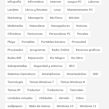
Infografía
Informática
Internet
Juegos PC
Labores
Landete
Libros y Revistas
Linux
Mantenimiento PC
Marketing
Mensajería
Mis fotos
Móviles
Multimedia
Naturaleza
Navegadores
Noticias
Ofimática
Particiones
Personalizar PC
Pinceles
Playa
Portables
Portátiles baratos
Privacidad
Procesador
programas
Radio Online
Recursos gráficos
Redes Wifi
Reparación
Rio Magro
Rio Mira
Salvapantallas
Seguridad y antivirus
SEO
Sistemas Operativos
Smartphones
Smartwatches
SSD
Tecnología
Temas Windows 7
Temas Windows 8
Temas XP
Traductor
Traductores
Tutoriales
Unidades virtuales
Utilidades
Variado
Video
wallpapers
Webs de interes
Windows 10
Windows 11