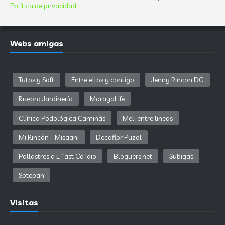
Política de privacidad
Webs amigas
Tutos y Soft
Entre ellos y contigo
Jenny Rincon DG
Ruepra Jardinería
MarayaLife
Clínica Podológica Caminàs
Meli entre lineas
Mi Rincón - Misaani
Decoflor Puzol
Pollastres a L´ast Ca Iaio
Bloguers.net
Subigas
Sotepan
Visitas