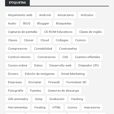
ETIQUETAS
Alojamiento web
Android
Aniversario
Artículos
Audio
BIOS
Blogger
Búsquedas
Capturas de pantalla
CD ROM Educativos
Clases de inglés
Claves
Clonar
Cloud
Collages
Comics
Compresores
Contabilidad
Contraseñas
Control remoto
Conversores
CSS
Cuentos infantiles
Cursos online
Datos
Desarrollo web
Disipador CPU
Drivers
Edición de imágenes
Email Marketing
Empresas
Encriptar
Firewall
Formatear SD
Fotografía
Fuentes
Gestores de descarga
Gifs animados
Gimp
Grabación
Hacking
Herramientas
Hosting
HTML
Iconos
Impresoras