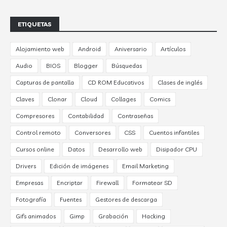
ETIQUETAS
Alojamiento web
Android
Aniversario
Artículos
Audio
BIOS
Blogger
Búsquedas
Capturas de pantalla
CD ROM Educativos
Clases de inglés
Claves
Clonar
Cloud
Collages
Comics
Compresores
Contabilidad
Contraseñas
Control remoto
Conversores
CSS
Cuentos infantiles
Cursos online
Datos
Desarrollo web
Disipador CPU
Drivers
Edición de imágenes
Email Marketing
Empresas
Encriptar
Firewall
Formatear SD
Fotografía
Fuentes
Gestores de descarga
Gifs animados
Gimp
Grabación
Hacking