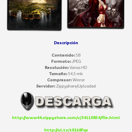
Descripción
Contenido:
58
Formato:
JPEG
Resolución:
Varias HD
Tamaño:
54,5 mb
Compresor:
Winrar
Servidor:
Zippyshare/Uploaded
http://www44.zippyshare.com/v/34110854/file.html
http://ul.to/t61k8fqe