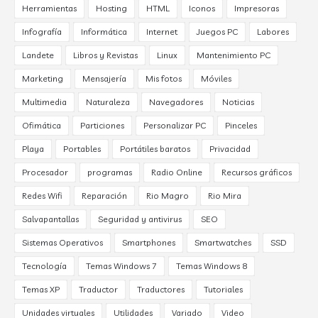
Herramientas
Hosting
HTML
Iconos
Impresoras
Infografía
Informática
Internet
Juegos PC
Labores
Landete
Libros y Revistas
Linux
Mantenimiento PC
Marketing
Mensajería
Mis fotos
Móviles
Multimedia
Naturaleza
Navegadores
Noticias
Ofimática
Particiones
Personalizar PC
Pinceles
Playa
Portables
Portátiles baratos
Privacidad
Procesador
programas
Radio Online
Recursos gráficos
Redes Wifi
Reparación
Rio Magro
Rio Mira
Salvapantallas
Seguridad y antivirus
SEO
Sistemas Operativos
Smartphones
Smartwatches
SSD
Tecnología
Temas Windows 7
Temas Windows 8
Temas XP
Traductor
Traductores
Tutoriales
Unidades virtuales
Utilidades
Variado
Video