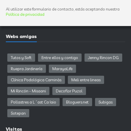
Al utilizar este formulario de contacto, estás aceptando nuestra
Política de privacidad
Webs amigas
Tutos y Soft
Entre ellos y contigo
Jenny Rincon DG
Ruepra Jardinería
MarayaLife
Clínica Podológica Caminàs
Meli entre lineas
Mi Rincón - Misaani
Decoflor Puzol
Pollastres a L´ast Ca Iaio
Bloguers.net
Subigas
Sotepan
Visitas