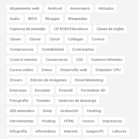
Alojamiento web
Android
Aniversario
Artículos
Audio
BIOS
Blogger
Búsquedas
Capturas de pantalla
CD ROM Educativos
Clases de inglés
Claves
Clonar
Cloud
Collages
Comics
Compresores
Contabilidad
Contraseñas
Control remoto
Conversores
CSS
Cuentos infantiles
Cursos online
Datos
Desarrollo web
Disipador CPU
Drivers
Edición de imágenes
Email Marketing
Empresas
Encriptar
Firewall
Formatear SD
Fotografía
Fuentes
Gestores de descarga
Gifs animados
Gimp
Grabación
Hacking
Herramientas
Hosting
HTML
Iconos
Impresoras
Infografía
Informática
Internet
Juegos PC
Labores