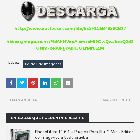
http://www.putlocker.com/file/6E3F1C5B4936CB27
https://mega.co.nz/#!dAhHVapA!cmsxMi9GwQwJkocQ2d2
ONm-84b8PycAkKJO1fMr6lZM
Labels:
Edición de imágenes
MÁS ANTIGUA
MÁS RECIENTE
ENTRADAS QUE PUEDEN INTERESARTE
PhotoFiltre 11.6.1 + Plugins Pack III + G'Mic - Editor
de imágenes a toda prueba