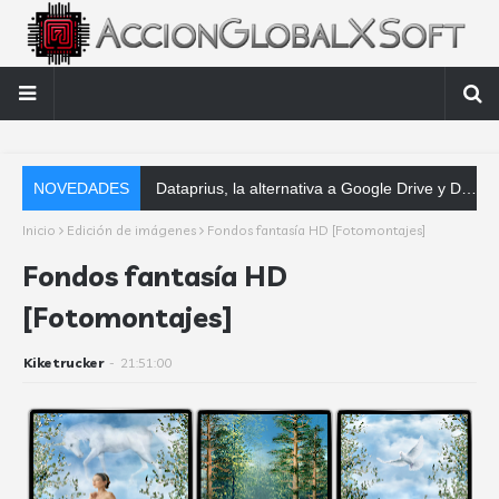
NOVEDADES
Dataprius, la alternativa a Google Drive y Dropbox que las empresas deberían conocer
Inicio
Edición de imágenes
Fondos fantasía HD [Fotomontajes]
Fondos fantasía HD
[Fotomontajes]
Kiketrucker
-
21:51:00