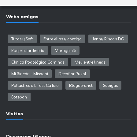
Webs amigas
Tutos y Soft
Entre ellos y contigo
Jenny Rincon DG
Ruepra Jardinería
MarayaLife
Clínica Podológica Caminàs
Meli entre lineas
Mi Rincón - Misaani
Decoflor Puzol
Pollastres a L´ast Ca Iaio
Bloguers.net
Subigas
Sotepan
Visitas
Descargar Mipony