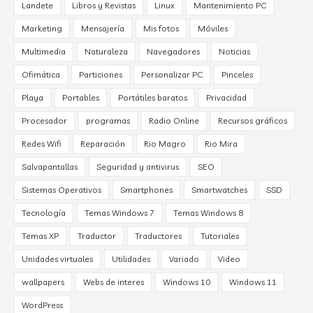
Landete
Libros y Revistas
Linux
Mantenimiento PC
Marketing
Mensajería
Mis fotos
Móviles
Multimedia
Naturaleza
Navegadores
Noticias
Ofimática
Particiones
Personalizar PC
Pinceles
Playa
Portables
Portátiles baratos
Privacidad
Procesador
programas
Radio Online
Recursos gráficos
Redes Wifi
Reparación
Rio Magro
Rio Mira
Salvapantallas
Seguridad y antivirus
SEO
Sistemas Operativos
Smartphones
Smartwatches
SSD
Tecnología
Temas Windows 7
Temas Windows 8
Temas XP
Traductor
Traductores
Tutoriales
Unidades virtuales
Utilidades
Variado
Video
wallpapers
Webs de interes
Windows 10
Windows 11
WordPress