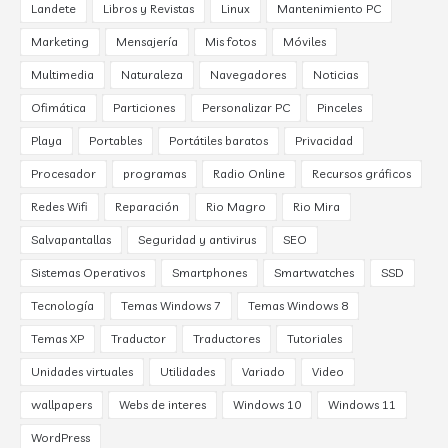
Landete
Libros y Revistas
Linux
Mantenimiento PC
Marketing
Mensajería
Mis fotos
Móviles
Multimedia
Naturaleza
Navegadores
Noticias
Ofimática
Particiones
Personalizar PC
Pinceles
Playa
Portables
Portátiles baratos
Privacidad
Procesador
programas
Radio Online
Recursos gráficos
Redes Wifi
Reparación
Rio Magro
Rio Mira
Salvapantallas
Seguridad y antivirus
SEO
Sistemas Operativos
Smartphones
Smartwatches
SSD
Tecnología
Temas Windows 7
Temas Windows 8
Temas XP
Traductor
Traductores
Tutoriales
Unidades virtuales
Utilidades
Variado
Video
wallpapers
Webs de interes
Windows 10
Windows 11
WordPress