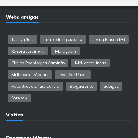
Webs amigas
Tutos y Soft
Entre ellos y contigo
Jenny Rincon DG
Ruepra Jardinería
MarayaLife
Clínica Podológica Caminàs
Meli entre lineas
Mi Rincón - Misaani
Decoflor Puzol
Pollastres a L´ast Ca Iaio
Bloguers.net
Subigas
Sotepan
Visitas
Descargar Mipony