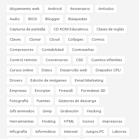
Alojamiento web
Android
Aniversario
Artículos
Audio
BIOS
Blogger
Búsquedas
Capturas de pantalla
CD ROM Educativos
Clases de inglés
Claves
Clonar
Cloud
Collages
Comics
Compresores
Contabilidad
Contraseñas
Control remoto
Conversores
CSS
Cuentos infantiles
Cursos online
Datos
Desarrollo web
Disipador CPU
Drivers
Edición de imágenes
Email Marketing
Empresas
Encriptar
Firewall
Formatear SD
Fotografía
Fuentes
Gestores de descarga
Gifs animados
Gimp
Grabación
Hacking
Herramientas
Hosting
HTML
Iconos
Impresoras
Infografía
Informática
Internet
Juegos PC
Labores