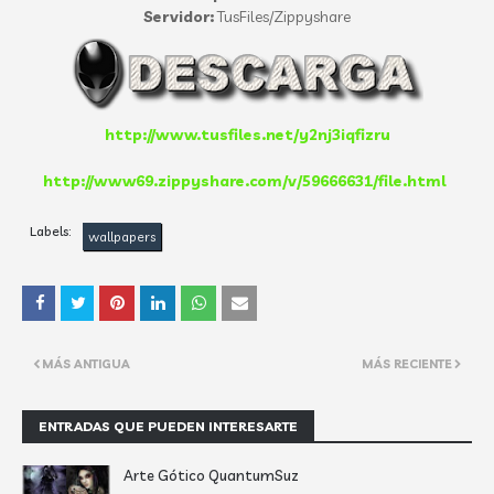
Servidor:
TusFiles/Zippyshare
http://www.tusfiles.net/y2nj3iqfizru
http://www69.zippyshare.com/v/59666631/file.html
Labels:
wallpapers
MÁS ANTIGUA
MÁS RECIENTE
ENTRADAS QUE PUEDEN INTERESARTE
Arte Gótico QuantumSuz