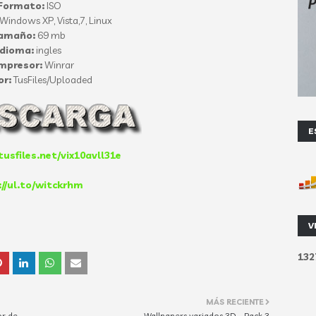
Formato:
ISO
Windows XP, Vista,7, Linux
amaño:
69 mb
Idioma:
ingles
mpresor:
Winrar
or:
TusFiles/Uploaded
E
usfiles.net/vix10avll31e
://ul.to/witckrhm
V
1
3
2
MÁS RECIENTE
or de
Wallpapers variados 3D - Pack 3