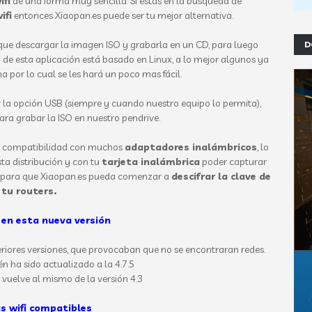
ifi
de una forma muy sencilla. Si estás en la búsqueda de
ifi
entonces Xiaopan.es puede ser tu mejor alternativa.
 que descargar la imagen ISO y grabarla en un CD, para luego
D
de esta aplicación está basado en Linux, a lo mejor algunos ya
a por lo cual se les hará un poco mas fácil.
r la opción USB (siempre y cuando nuestro equipo lo permita),
para grabar la ISO en nuestro pendrive.
n compatibilidad con muchos
adaptadores inalámbricos
, lo
ta distribución y con tu
tarjeta inalámbrica
poder capturar
ce para que Xiaopan.es pueda comenzar a
descifrar la clave de
tu
routers.
en esta nueva versión
teriores versiones, que provocaban que no se encontraran redes.
n ha sido actualizado a la 4.7.5
 vuelve al mismo de la versión 4.3
as wifi compatibles