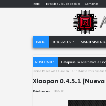
Inicio
Privacidad y ley de cookies
Contactar
INICIO
TUTORIALES
MANTENIMIENTO
NOVEDADES
Dataprius, la alternativa a G
Inicio
Redes Wifi
Xiaopan 0.4.5.1 [Nueva versión][Audit
Xiaopan 0.4.5.1 [Nueva 
Kiketrucker
-
18:07:00