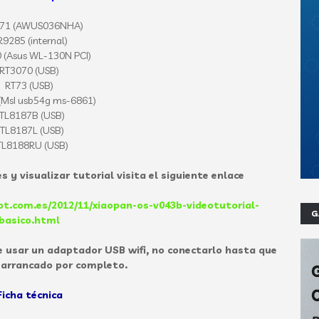
71 (AWUS036NHA)
9285 (internal)
 (Asus WL-130N PCI)
RT3070 (USB)
RT73 (USB)
(MsI usb54g ms-6861)
TL8187B (USB)
TL8187L (USB)
TL8188RU (USB)
 y visualizar tutorial visita el siguiente enlace
pot.com.es/2012/11/xiaopan-os-v043b-videotutorial-
G
basico.html
e usar un adaptador USB wifi, no conectarlo hasta que
 arrancado por completo.
Ficha técnica