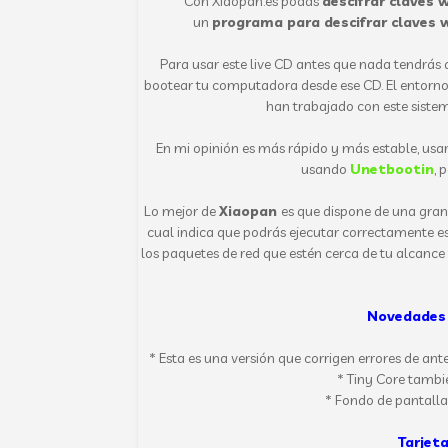
Con Xiaopan.es podás
descifrar claves w
un
programa para descifrar claves w
Para usar este live CD antes que nada tendrás
bootear tu computadora desde ese CD. El entorno 
han trabajado con este sistem
En mi opinión es más rápido y más estable, usa
usando
Unetbootin
, 
Lo mejor de
Xiaopan
es que dispone de una gra
cual indica que podrás ejecutar correctamente es
los paquetes de red que estén cerca de tu alcan
Novedades 
* Esta es una versión que corrigen errores de an
* Tiny Core tambié
* Fondo de pantalla
Tarjet