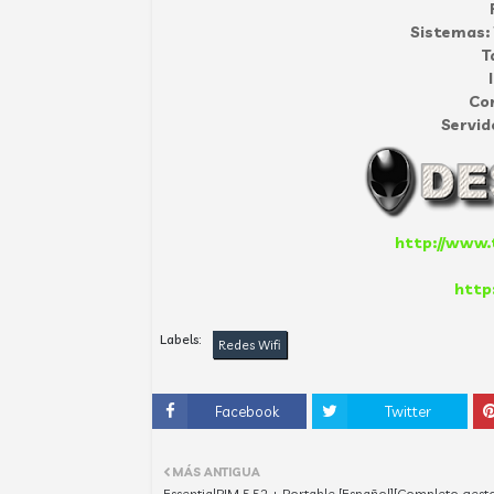
Sistemas:
T
Co
Servid
http://www.t
http
Labels:
Redes Wifi
Facebook
Twitter
MÁS ANTIGUA
EssentialPIM 5.52 + Portable [Español][Completo gest