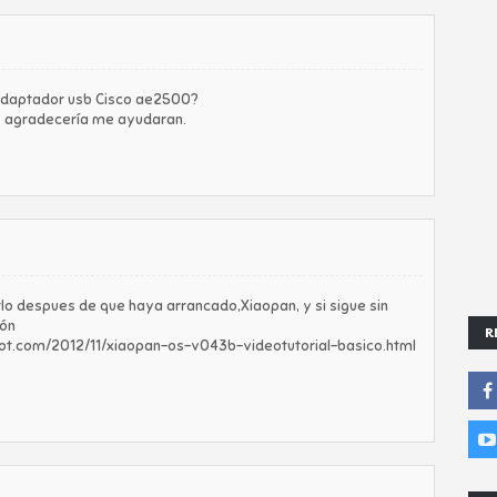
adaptador usb Cisco ae2500?
es agradecería me ayudaran.
lo despues de que haya arrancado,Xiaopan, y si sigue sin
ión
R
spot.com/2012/11/xiaopan-os-v043b-videotutorial-basico.html