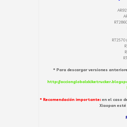
AR92
AR
RT2860
RT2570 
R
R
R
* Para descargar versiones anteriores
http://accionglobalxkiketrucker.blogs
* Recomendación importante:
en el caso d
Xiaopan esté