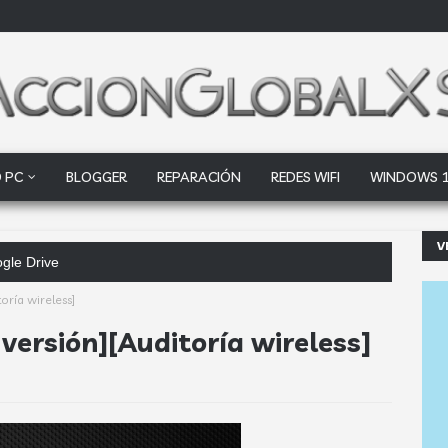
 PC
BLOGGER
REPARACIÓN
REDES WIFI
WINDOWS 
V
oogle Drive y Dropbox que las empresas debería
oría wireless]
versión][Auditoría wireless]