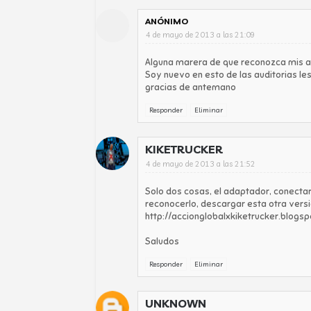
ANÓNIMO
4 de mayo de 2013 a las 21:09
Alguna marera de que reconozca mis 
Soy nuevo en esto de las auditorias l
gracias de antemano
Responder
Eliminar
KIKETRUCKER
4 de mayo de 2013 a las 21:52
Solo dos cosas, el adaptador, conectar
reconocerlo, descargar esta otra vers
http://accionglobalxkiketrucker.blog
Saludos
Responder
Eliminar
UNKNOWN