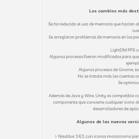
Los cambios más dest
Se ha reducido el uso de memoria que hacían al
cua
Se arreglaron problemas de memoria en los paqu
LightDM PPS cay
Algunos procesos fueron modificados para que t
ejempl
Algunos procesos de Gnome, se co
No se instala más las cuentas onl
Se optimizar
Además de Java y Wine, Unity es compatible co
componente que convierte cualquier icono de 
desarrolladores de apli
Algunos de las nuevas versi
Nautilus 3.6.3, con iconos monocromo para L