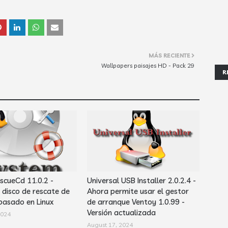
MÁS RECIENTE
Wallpapers paisajes HD - Pack 29
R
cueCd 11.0.2 -
Universal USB Installer 2.0.2.4 -
disco de rescate de
Ahora permite usar el gestor
basado en Linux
de arranque Ventoy 1.0.99 -
Versión actualizada
2024
August 17, 2024