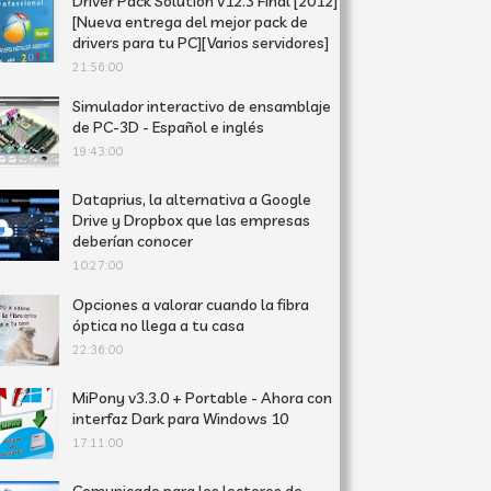
Driver Pack Solution v12.3 Final [2012]
[Nueva entrega del mejor pack de
drivers para tu PC][Varios servidores]
21:56:00
Simulador interactivo de ensamblaje
de PC-3D - Español e inglés
19:43:00
Dataprius, la alternativa a Google
Drive y Dropbox que las empresas
deberían conocer
10:27:00
Opciones a valorar cuando la fibra
óptica no llega a tu casa
22:36:00
MiPony v3.3.0 + Portable - Ahora con
interfaz Dark para Windows 10
17:11:00