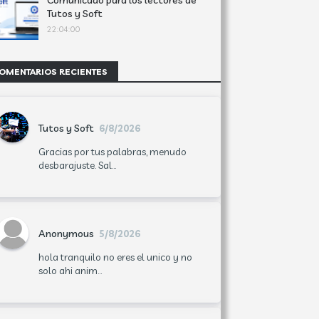
Comunicado para los lectores de
Tutos y Soft
22:04:00
OMENTARIOS RECIENTES
Tutos y Soft
6/8/2026
Gracias por tus palabras, menudo
desbarajuste. Sal...
Anonymous
5/8/2026
hola tranquilo no eres el unico y no
solo ahi anim...