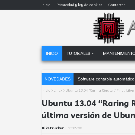
Inicio
Privacidad y ley de cookies
Contactar
INICIO
TUTORIALES
MANTENIMIENTO
NOVEDADES
AccionGl
Inicio
Linux
Ubuntu 13.04 “Raring Ringtail” Final [Libe
Ubuntu 13.04 “Raring Ri
última versión de Ubun
Kiketrucker
-
23:05:00