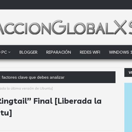
 PC
BLOGGER
REPARACIÓN
REDES WIFI
WINDOWS 
V
rada la última versión de Ubuntu]
ngtail” Final [Liberada la
tu]