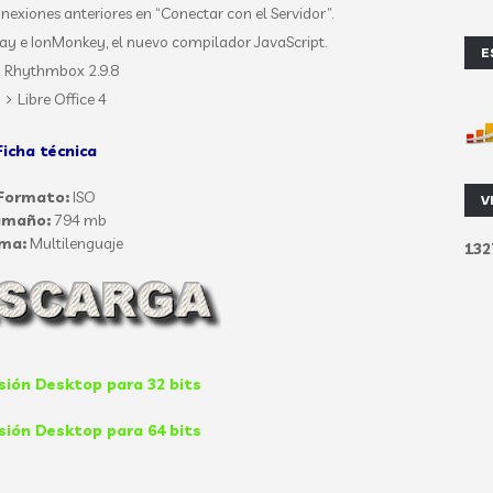
nexiones anteriores en “Conectar con el Servidor”.
play e IonMonkey, el nuevo compilador JavaScript.
E
Rhythmbox 2.9.8
Libre Office 4
Ficha técnica
Formato:
ISO
V
amaño:
794 mb
oma:
Multilenguaje
1
3
2
sión Desktop para 32 bits
sión Desktop para 64 bits