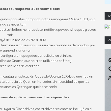
acados, respecto al consumo son:
D
gunos paquetes, cargando datos e imágenes CSS de GTK3, sólo
ndo se necesitan.
etes libdbusmenu, update-notifier, upower, whoopsie y otros
más.
ó de un uso de 25.7M a 0.6M
G
erminen si no se usan y se reinicien cuando se demandan, por
o signond, signon-ui.
nfiguraron apagados por defecto en el inicio.
ine de Gnome, que no eran utilizadas en Unity.
on servicios de escritorio.
n cualquier aplicación Qt desde Ubuntu 12.04, ya que hay un
la bandeja de Qt en un indicador, sin necesidad de que los
caciones en Qt tengan que hacer nada.
ones de aplicaciones son las siguientes:
ugares, Dispositivos, etc..Archivos recientes se incluyó en el