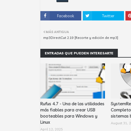
Facebook
Twitter
MÁS ANTIGUA
mp3DirectCut 2.19 [Recorte y edición de mp3]
ENTRADAS QUE PUEDEN INTERESARTE
Rufus 4.7 - Una de las utilidades
SystemRes
más fiables para crear USB
Completo 
booteables para Windows y
sistemas 
Linux
August 31, 
April 12, 2025