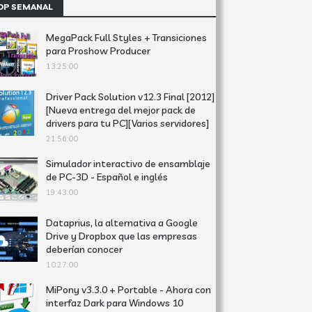
OP SEMANAL
MegaPack Full Styles + Transiciones
para Proshow Producer
13:25:00
Driver Pack Solution v12.3 Final [2012]
[Nueva entrega del mejor pack de
drivers para tu PC][Varios servidores]
21:56:00
Simulador interactivo de ensamblaje
de PC-3D - Español e inglés
19:43:00
Dataprius, la alternativa a Google
Drive y Dropbox que las empresas
deberían conocer
10:27:00
MiPony v3.3.0 + Portable - Ahora con
interfaz Dark para Windows 10