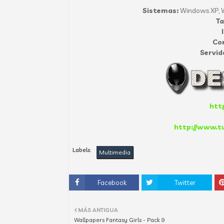
Sistemas:
Windows XP, W
T
Co
Servid
http
http://www.t
Labels:
Multimedia
Facebook
Twitter
MÁS ANTIGUA
Wallpapers Fantasy Girls - Pack 9