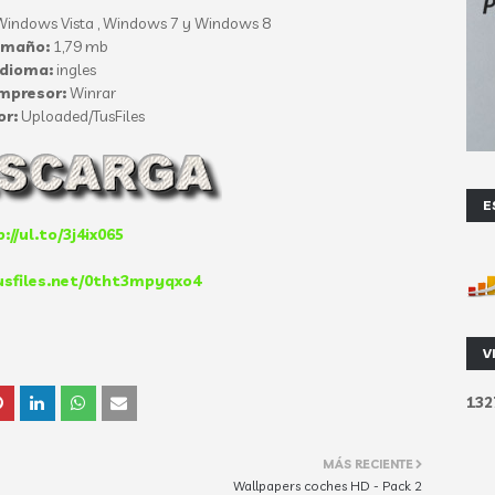
indows Vista , Windows 7 y Windows 8
amaño:
1,79 mb
Idioma:
ingles
mpresor:
Winrar
or:
Uploaded/TusFiles
E
://ul.to/3j4ix065
usfiles.net/0tht3mpyqxo4
V
1
3
2
MÁS RECIENTE
Wallpapers coches HD - Pack 2