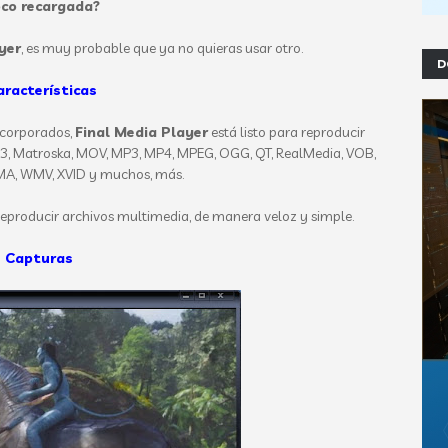
co recargada?
yer
, es muy probable que ya no quieras usar otro.
D
aracterísticas
ncorporados,
Final Media Player
está listo para reproducir
.263, Matroska, MOV, MP3, MP4, MPEG, OGG, QT, RealMedia, VOB,
MA, WMV, XVID y muchos, más.
reproducir archivos multimedia, de manera veloz y simple.
Capturas