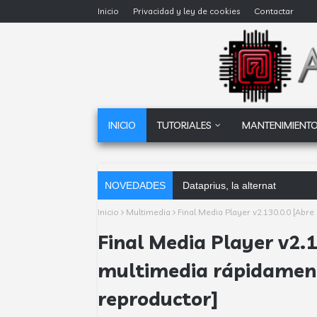
Inicio
Privacidad y ley de cookies
Contactar
INICIO
TUTORIALES
MANTENIMIENTO
NOVEDADES
Dataprius, la alternativa a G
Inicio
Multimedia
Final Media Player v2.130.0.0 [Abr
Final Media Player v2.1
multimedia rápidament
reproductor]