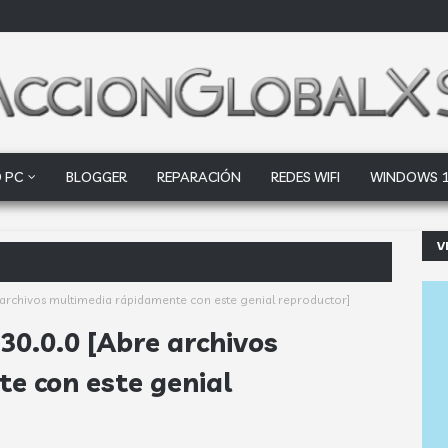
 PC
BLOGGER
REPARACIÓN
REDES WIFI
WINDOWS 
V
oogle Drive y Dropbox que las
e archivos multimedia rápidamente con este genial reproductor]
30.0.0 [Abre archivos
e con este genial