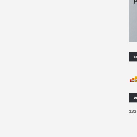
E
V
1
3
2