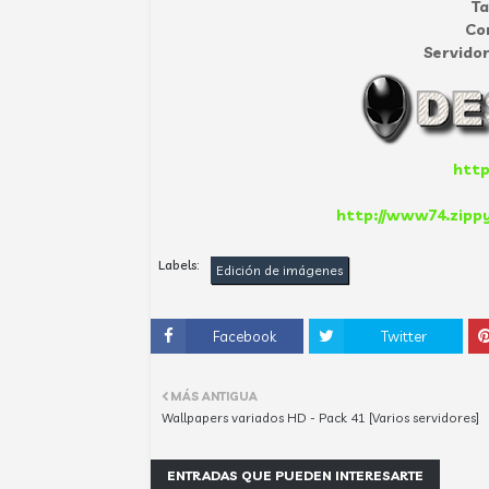
T
Co
Servidor
http
http://www74.zippy
Labels:
Edición de imágenes
Facebook
Twitter
MÁS ANTIGUA
Wallpapers variados HD - Pack 41 [Varios servidores]
ENTRADAS QUE PUEDEN INTERESARTE