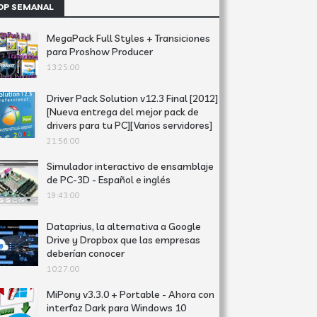
OP SEMANAL
MegaPack Full Styles + Transiciones
para Proshow Producer
13:25:00
Driver Pack Solution v12.3 Final [2012]
[Nueva entrega del mejor pack de
drivers para tu PC][Varios servidores]
21:56:00
Simulador interactivo de ensamblaje
de PC-3D - Español e inglés
19:43:00
Dataprius, la alternativa a Google
Drive y Dropbox que las empresas
deberían conocer
10:27:00
MiPony v3.3.0 + Portable - Ahora con
interfaz Dark para Windows 10