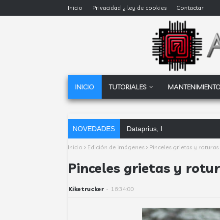
Inicio
Privacidad y ley de cookies
Contactar
INICIO
TUTORIALES
MANTENIMIENTO
NOVEDADES
Dataprius, la alternativa a Go
Inicio
Edición de imágenes
Pinceles grietas y rotura
Pinceles grietas y rot
Kiketrucker
-
16:34:00