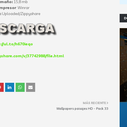
amaño:
15,8 mb
mpresor
: Winrar
:
Uploaded/Zippyshare
D
://ul.to/h670ieqo
share.com/v/37742988/file.html
MÁS RECIENTE
Wallpapers paisajes HD - Pack 33