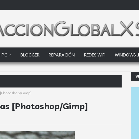
 PC
BLOGGER
REPARACIÓN
REDES WIFI
WINDOWS 
V
ogle Drive y Dropb
s [Photoshop/Gimp]
uras [Photoshop/Gimp]