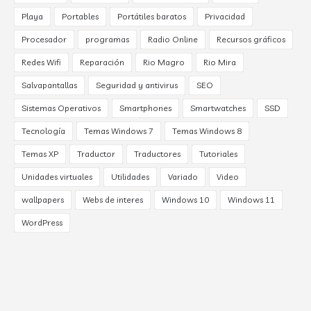
Playa
Portables
Portátiles baratos
Privacidad
Procesador
programas
Radio Online
Recursos gráficos
Redes Wifi
Reparación
Rio Magro
Rio Mira
Salvapantallas
Seguridad y antivirus
SEO
Sistemas Operativos
Smartphones
Smartwatches
SSD
Tecnología
Temas Windows 7
Temas Windows 8
Temas XP
Traductor
Traductores
Tutoriales
Unidades virtuales
Utilidades
Variado
Video
wallpapers
Webs de interes
Windows 10
Windows 11
WordPress