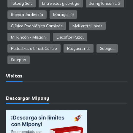
Tutos y Soft
Entre ellos y contigo
Jenny Rincon DG
Ruepra Jardinería
MarayaLife
Clínica Podológica Caminàs
Meli entre lineas
Mi Rincón - Misaani
Decoflor Puzol
Pollastres a L´ast Ca Iaio
Bloguers.net
Subigas
Sotepan
Visitas
Descargar Mipony