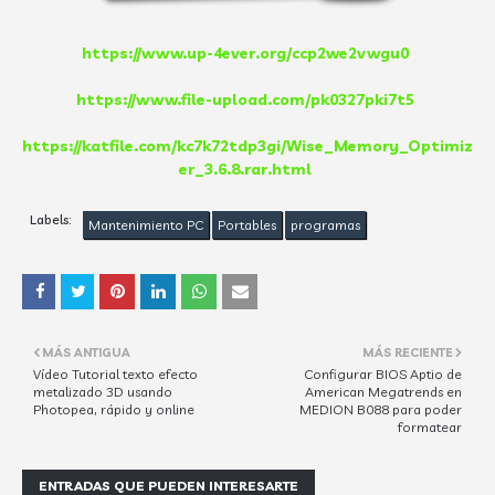
https://www.up-4ever.org/ccp2we2vwgu0
https://www.file-upload.com/pk0327pki7t5
https://katfile.com/kc7k72tdp3gi/Wise_Memory_Optimiz
er_3.6.8.rar.html
Labels:
Mantenimiento PC
Portables
programas
MÁS ANTIGUA
MÁS RECIENTE
Vídeo Tutorial texto efecto
Configurar BIOS Aptio de
metalizado 3D usando
American Megatrends en
Photopea, rápido y online
MEDION B088 para poder
formatear
ENTRADAS QUE PUEDEN INTERESARTE