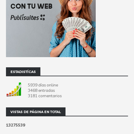
ESTADISTÍCAS
5939 días online
3468 entradas
3181 comentarios
VISTAS DE PÁGINA EN TOTAL
1
3
2
7
5
5
3
9