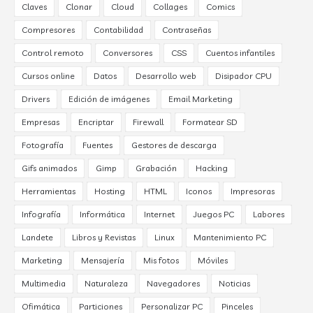
Claves
Clonar
Cloud
Collages
Comics
Compresores
Contabilidad
Contraseñas
Control remoto
Conversores
CSS
Cuentos infantiles
Cursos online
Datos
Desarrollo web
Disipador CPU
Drivers
Edición de imágenes
Email Marketing
Empresas
Encriptar
Firewall
Formatear SD
Fotografía
Fuentes
Gestores de descarga
Gifs animados
Gimp
Grabación
Hacking
Herramientas
Hosting
HTML
Iconos
Impresoras
Infografía
Informática
Internet
Juegos PC
Labores
Landete
Libros y Revistas
Linux
Mantenimiento PC
Marketing
Mensajería
Mis fotos
Móviles
Multimedia
Naturaleza
Navegadores
Noticias
Ofimática
Particiones
Personalizar PC
Pinceles