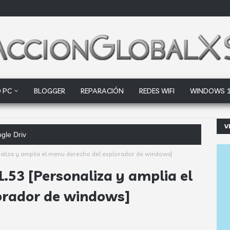
 PC
BLOGGER
REPARACIÓN
REDES WIFI
WINDOWS 
V
oogle Drive y Dropbox que las empresas deberí
naliza y amplia el menu derecho del explorador de windows]
.53 [Personaliza y amplia el
orador de windows]