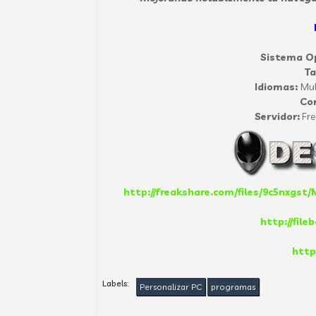
Sistema Op
T
Idiomas:
Mul
Co
Servidor:
Fre
http://freakshare.com/files/9c5nxgst
http://fil
http
Labels:
Personalizar PC
programas