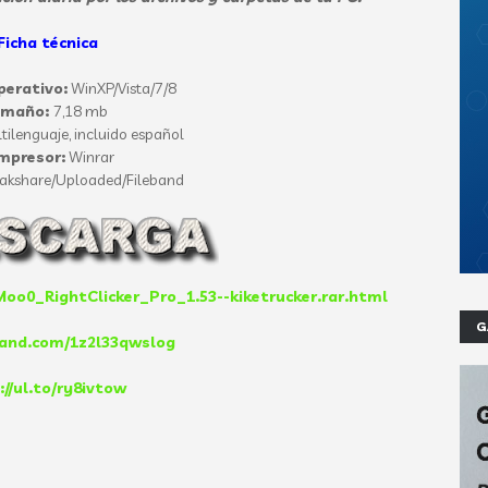
Ficha técnica
erativo:
WinXP/Vista/7/8
amaño:
7,18 mb
tilenguaje, incluido español
mpresor:
Winrar
akshare/Uploaded/Fileband
/Moo0_RightClicker_Pro_1.53--kiketrucker.rar.html
G
eband.com/1z2l33qwslog
://ul.to/ry8ivtow