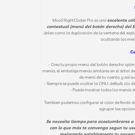
Moo0
RightClicker
Pro
es
una
excelente ut
contextual (
menú del botón derecho
)
del 
útiles como la
duplicación de
la ventana
del expl
ocultando
los men
Ca
- Crea
tu propio
menú del botón derecho
opti
menús
, el embalaje
menús similares
en
el árbol d
de
menú
de
tu cuenta,
y así s
-
Siempre se puede
ocultar la
ONU
-
default
clic d
-
Puede mostrar todos
los menús d
Tambien podemos configurar el color de fondo de
agrupar las opcione
Se necesita tiempo para
acostumbrarse a
con lo que más te convenga segun tu uso
mejorando notablemente tu navegaci