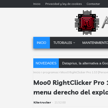
Inicio
Privacidad y ley de cookies
Contactar
INICIO
TUTORIALES
MANTENIMIENTO
NOVEDADES
Dataprius, la alternativa a G
Inicio
programas
Moo0 RightClicker Pro 1.53 [Perso
Moo0 RightClicker Pro 1
menu derecho del expl
Kiketrucker
-
21:52:00