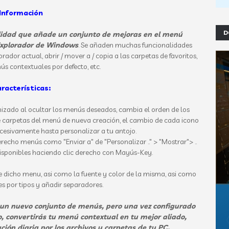
Información
D
ilidad que añade un conjunto de mejoras
en el menú
Explorador de Windows
.
Se
añaden muchas
funcionalidades
orador
actual,
abrir
/ mover
a
/
copia
a las carpetas de
favoritos,
ús contextuales
por defecto
, etc.
racterísticas:
mizado
al ocultar
los menús
deseados
,
cambia el orden
de los
e carpetas
del menú
de nueva creación
, el cambio de
cada icono
ucesivamente hasta
personalizar a tu antojo
.
erecho
menús
como
"Enviar a
" de
"Personalizar
..
"
>
"
Mostrar"> ..
isponibles
haciendo clic derecho
con
Mayús-
Key.
 dicho menu, asi como la fuente y color de la misma, asi como
s por tipos y añadir separadores.
 un
nuevo conjunto de
menús,
pero una vez configurado
, convertirás tu menú contextual en tu mejor aliado,
ón diaria por los archivos y carpetas de tu PC.