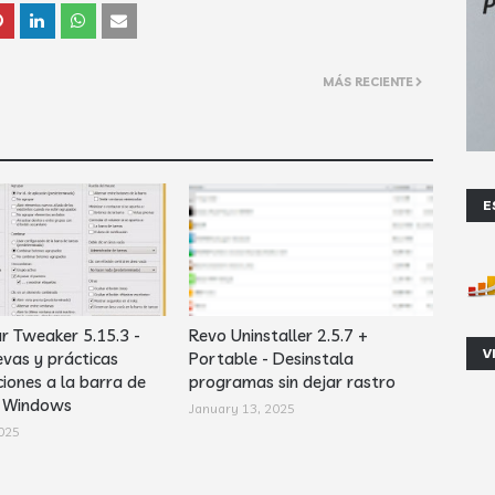
MÁS RECIENTE
E
r Tweaker 5.15.3 -
Revo Uninstaller 2.5.7 +
V
vas y prácticas
Portable - Desinstala
iones a la barra de
programas sin dejar rastro
e Windows
January 13, 2025
025