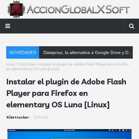
NOVEDADES
Dataprius, la alternativa a Google Drive y Dropbox que las empresas deberían conocer
Inicio
Tutoriales
Instalar el plugin de Adobe Flash Player para Firefox
en elementary OS Luna [Linux]
Instalar el plugin de Adobe Flash
Player para Firefox en
elementary OS Luna [Linux]
Kiketrucker
-
23:51:00