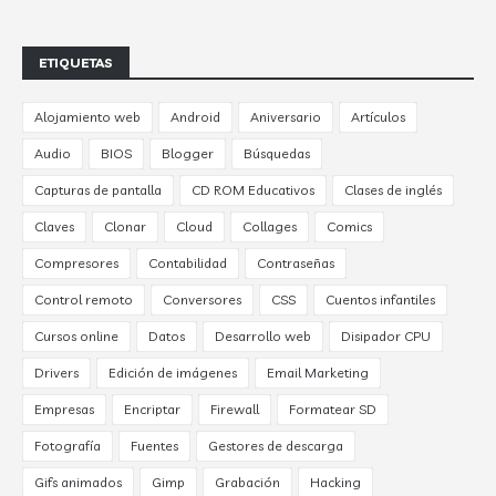
ETIQUETAS
Alojamiento web
Android
Aniversario
Artículos
Audio
BIOS
Blogger
Búsquedas
Capturas de pantalla
CD ROM Educativos
Clases de inglés
Claves
Clonar
Cloud
Collages
Comics
Compresores
Contabilidad
Contraseñas
Control remoto
Conversores
CSS
Cuentos infantiles
Cursos online
Datos
Desarrollo web
Disipador CPU
Drivers
Edición de imágenes
Email Marketing
Empresas
Encriptar
Firewall
Formatear SD
Fotografía
Fuentes
Gestores de descarga
Gifs animados
Gimp
Grabación
Hacking