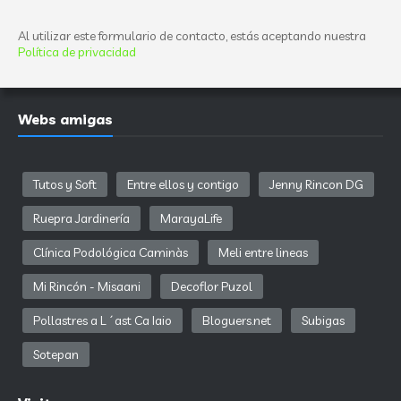
Al utilizar este formulario de contacto, estás aceptando nuestra
Política de privacidad
Webs amigas
Tutos y Soft
Entre ellos y contigo
Jenny Rincon DG
Ruepra Jardinería
MarayaLife
Clínica Podológica Caminàs
Meli entre lineas
Mi Rincón - Misaani
Decoflor Puzol
Pollastres a L´ast Ca Iaio
Bloguers.net
Subigas
Sotepan