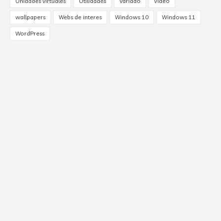
Unidades virtuales
Utilidades
Variado
Video
wallpapers
Webs de interes
Windows 10
Windows 11
WordPress