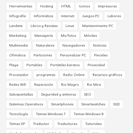
Herramientas
Hosting
HTML
Iconos
Impresoras
Infografía
Informática
Internet
Juegos PC
Labores
Landete
Libros y Revistas
Linux
Mantenimiento PC
Marketing
Mensajería
Mis fotos
Móviles
Multimedia
Naturaleza
Navegadores
Noticias
Ofimática
Particiones
Personalizar PC
Pinceles
Playa
Portables
Portátiles baratos
Privacidad
Procesador
programas
Radio Online
Recursos gráficos
Redes Wifi
Reparación
Rio Magro
Rio Mira
Salvapantallas
Seguridad y antivirus
SEO
Sistemas Operativos
Smartphones
Smartwatches
SSD
Tecnología
Temas Windows 7
Temas Windows 8
Temas XP
Traductor
Traductores
Tutoriales