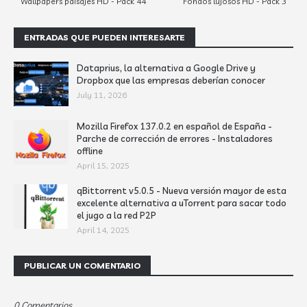
Wallpapers paisajes HD - Pack 44
Fondos lujosos HD - Pack 3
ENTRADAS QUE PUEDEN INTERESARTE
Dataprius, la alternativa a Google Drive y
Dropbox que las empresas deberían conocer
July 11, 2026
Mozilla Firefox 137.0.2 en español de España -
Parche de corrección de errores - Instaladores
offline
April 15, 2025
qBittorrent v5.0.5 - Nueva versión mayor de esta
excelente alternativa a uTorrent para sacar todo
el jugo a la red P2P
April 14, 2025
PUBLICAR UN COMENTARIO
0 Comentarios