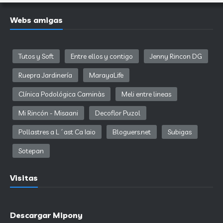
Webs amigas
Tutos y Soft
Entre ellos y contigo
Jenny Rincon DG
Ruepra Jardinería
MarayaLife
Clínica Podológica Caminàs
Meli entre lineas
Mi Rincón - Misaani
Decoflor Puzol
Pollastres a L´ast Ca Iaio
Bloguers.net
Subigas
Sotepan
Visitas
Descargar Mipony