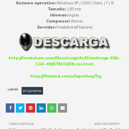
Sistema operativo:
Windows XP / 2003 / Vista / 7 / 8
Tamaño:
1,93 mb
Idiomas:
Ingles
Compresor:
Winrar
Servidor:
Freakshare/Fileband
http://freakshare.com/files/ataqjn3s/DriveImage-XML-
2.50--KIKETRUCKER.rar.html
http://fileband.com/u5qenthay7hy
Labels:
programas
MÁS ANTIGUA
MÁS RECIENTE