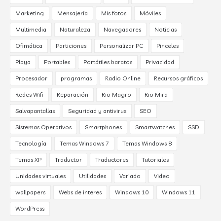
Marketing
Mensajería
Mis fotos
Móviles
Multimedia
Naturaleza
Navegadores
Noticias
Ofimática
Particiones
Personalizar PC
Pinceles
Playa
Portables
Portátiles baratos
Privacidad
Procesador
programas
Radio Online
Recursos gráficos
Redes Wifi
Reparación
Rio Magro
Rio Mira
Salvapantallas
Seguridad y antivirus
SEO
Sistemas Operativos
Smartphones
Smartwatches
SSD
Tecnología
Temas Windows 7
Temas Windows 8
Temas XP
Traductor
Traductores
Tutoriales
Unidades virtuales
Utilidades
Variado
Video
wallpapers
Webs de interes
Windows 10
Windows 11
WordPress