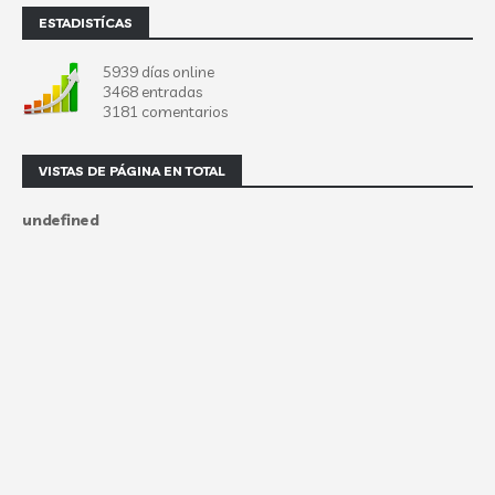
ESTADISTÍCAS
5939 días online
3468 entradas
3181 comentarios
VISTAS DE PÁGINA EN TOTAL
u
n
d
e
f
n
e
d