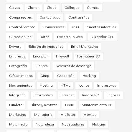
Claves
Clonar
Cloud
Collages
Comics
Compresores
Contabilidad
Contraseñas
Control remoto
Conversores
CSS
Cuentos infantiles
Cursos online
Datos
Desarrollo web
Disipador CPU
Drivers
Edición de imágenes
Email Marketing
Empresas
Encriptar
Firewall
Formatear SD
Fotografía
Fuentes
Gestores de descarga
Gifs animados
Gimp
Grabación
Hacking
Herramientas
Hosting
HTML
Iconos
Impresoras
Infografía
Informática
Internet
Juegos PC
Labores
Landete
Libros y Revistas
Linux
Mantenimiento PC
Marketing
Mensajería
Mis fotos
Móviles
Multimedia
Naturaleza
Navegadores
Noticias