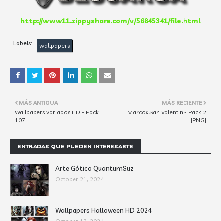
http://www11.zippyshare.com/v/56845341/file.html
Labels:
wallpapers
MÁS ANTIGUA
MÁS RECIENTE
Wallpapers variados HD - Pack
Marcos San Valentin - Pack 2
107
[PNG]
ENTRADAS QUE PUEDEN INTERESARTE
Arte Gótico QuantumSuz
October 21, 2024
Wallpapers Halloween HD 2024
October 13, 2024