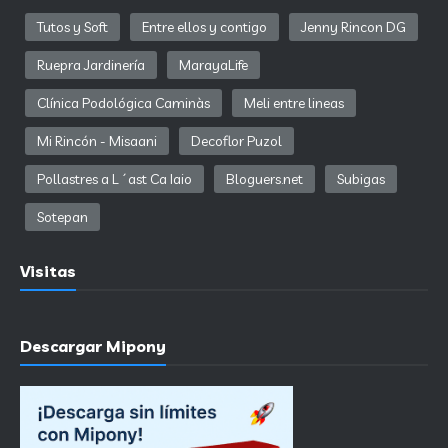
Tutos y Soft
Entre ellos y contigo
Jenny Rincon DG
Ruepra Jardinería
MarayaLife
Clínica Podológica Caminàs
Meli entre lineas
Mi Rincón - Misaani
Decoflor Puzol
Pollastres a L´ast Ca Iaio
Bloguers.net
Subigas
Sotepan
Visitas
Descargar Mipony