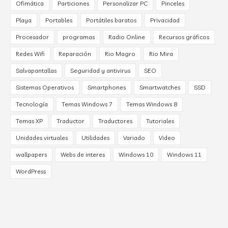
Ofimática
Particiones
Personalizar PC
Pinceles
Playa
Portables
Portátiles baratos
Privacidad
Procesador
programas
Radio Online
Recursos gráficos
Redes Wifi
Reparación
Rio Magro
Rio Mira
Salvapantallas
Seguridad y antivirus
SEO
Sistemas Operativos
Smartphones
Smartwatches
SSD
Tecnología
Temas Windows 7
Temas Windows 8
Temas XP
Traductor
Traductores
Tutoriales
Unidades virtuales
Utilidades
Variado
Video
wallpapers
Webs de interes
Windows 10
Windows 11
WordPress