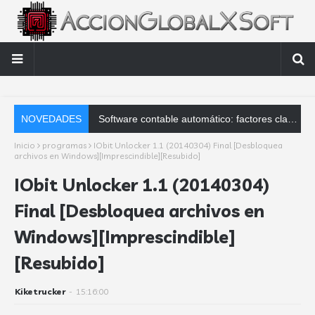
NOVEDADES
AccionGlobalXSoft s
Inicio
programas
IObit Unlocker 1.1 (20140304) Final [Desbloquea
archivos en Windows][Imprescindible][Resubido]
IObit Unlocker 1.1 (20140304)
Final [Desbloquea archivos en
Windows][Imprescindible]
[Resubido]
Kiketrucker
-
15:16:00