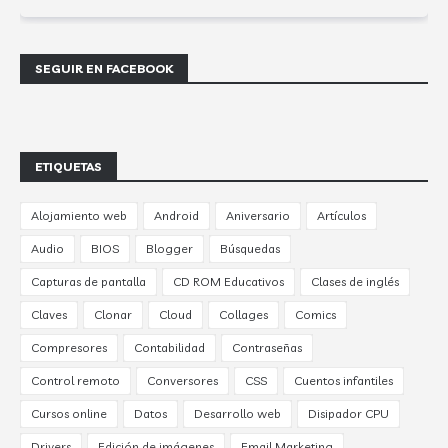
SEGUIR EN FACEBOOK
ETIQUETAS
Alojamiento web
Android
Aniversario
Artículos
Audio
BIOS
Blogger
Búsquedas
Capturas de pantalla
CD ROM Educativos
Clases de inglés
Claves
Clonar
Cloud
Collages
Comics
Compresores
Contabilidad
Contraseñas
Control remoto
Conversores
CSS
Cuentos infantiles
Cursos online
Datos
Desarrollo web
Disipador CPU
Drivers
Edición de imágenes
Email Marketing