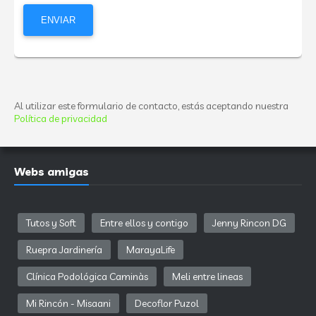
Al utilizar este formulario de contacto, estás aceptando nuestra
Política de privacidad
Webs amigas
Tutos y Soft
Entre ellos y contigo
Jenny Rincon DG
Ruepra Jardinería
MarayaLife
Clínica Podológica Caminàs
Meli entre lineas
Mi Rincón - Misaani
Decoflor Puzol