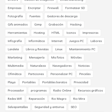
Empresas
Encriptar
Firewall
Formatear SD
Fotografía
Fuentes
Gestores de descarga
Gifs animados
Gimp
Grabación
Hacking
Herramientas
Hosting
HTML
Iconos
Impresoras
Infografía
Informática
Internet
Juegos PC
Labores
Landete
Libros y Revistas
Linux
Mantenimiento PC
Marketing
Mensajería
Mis fotos
Móviles
Multimedia
Naturaleza
Navegadores
Noticias
Ofimática
Particiones
Personalizar PC
Pinceles
Playa
Portables
Portátiles baratos
Privacidad
Procesador
programas
Radio Online
Recursos gráficos
Redes Wifi
Reparación
Rio Magro
Rio Mira
Salvapantallas
Seguridad y antivirus
SEO