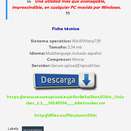
Una utilidad más que aconsejable,
imprescindible, en cualquier PC movido por Windows.
Ficha técnica
Sistema operativo:
WinXP/Vista/7/8
Tamaño:
3,34 mb
Idioma:
Multilenguaje, incluido español
Compresor:
Winrar
Servidor:
Secure upload/DepositFiles
https://www.secureupload.eu/e0sv8e5w3bxt/IObit_Unlo
cker_1.1__20140304___kiketrucker.rar
http://dfiles.eu/files/xznsi33dc
Labels:
programas