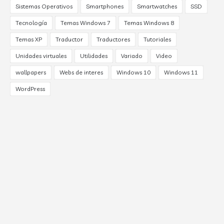
Sistemas Operativos
Smartphones
Smartwatches
SSD
Tecnología
Temas Windows 7
Temas Windows 8
Temas XP
Traductor
Traductores
Tutoriales
Unidades virtuales
Utilidades
Variado
Video
wallpapers
Webs de interes
Windows 10
Windows 11
WordPress