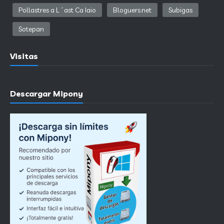
Pollastres a L´ast Ca Iaio
Bloguers.net
Subigas
Sotepan
Visitas
Descargar Mipony