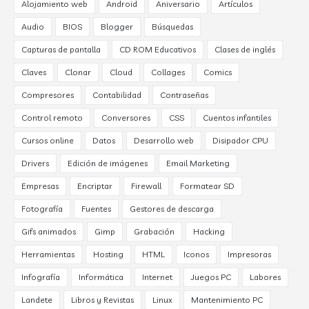
Alojamiento web
Android
Aniversario
Artículos
Audio
BIOS
Blogger
Búsquedas
Capturas de pantalla
CD ROM Educativos
Clases de inglés
Claves
Clonar
Cloud
Collages
Comics
Compresores
Contabilidad
Contraseñas
Control remoto
Conversores
CSS
Cuentos infantiles
Cursos online
Datos
Desarrollo web
Disipador CPU
Drivers
Edición de imágenes
Email Marketing
Empresas
Encriptar
Firewall
Formatear SD
Fotografía
Fuentes
Gestores de descarga
Gifs animados
Gimp
Grabación
Hacking
Herramientas
Hosting
HTML
Iconos
Impresoras
Infografía
Informática
Internet
Juegos PC
Labores
Landete
Libros y Revistas
Linux
Mantenimiento PC