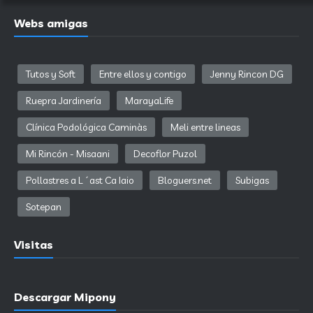
Webs amigas
Tutos y Soft
Entre ellos y contigo
Jenny Rincon DG
Ruepra Jardinería
MarayaLife
Clínica Podológica Caminàs
Meli entre lineas
Mi Rincón - Misaani
Decoflor Puzol
Pollastres a L´ast Ca Iaio
Bloguers.net
Subigas
Sotepan
Visitas
Descargar Mipony