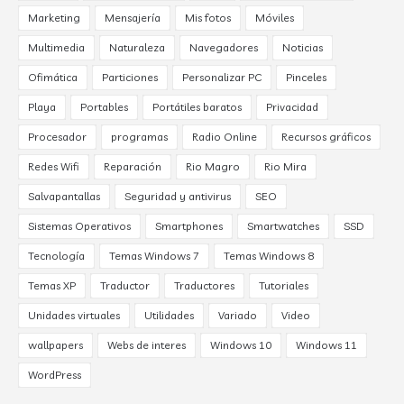
Marketing
Mensajería
Mis fotos
Móviles
Multimedia
Naturaleza
Navegadores
Noticias
Ofimática
Particiones
Personalizar PC
Pinceles
Playa
Portables
Portátiles baratos
Privacidad
Procesador
programas
Radio Online
Recursos gráficos
Redes Wifi
Reparación
Rio Magro
Rio Mira
Salvapantallas
Seguridad y antivirus
SEO
Sistemas Operativos
Smartphones
Smartwatches
SSD
Tecnología
Temas Windows 7
Temas Windows 8
Temas XP
Traductor
Traductores
Tutoriales
Unidades virtuales
Utilidades
Variado
Video
wallpapers
Webs de interes
Windows 10
Windows 11
WordPress