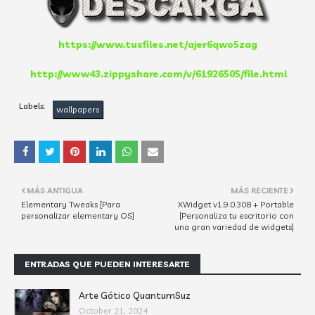
https://www.tusfiles.net/ajer6qwo5zag
http://www43.zippyshare.com/v/61926505/file.html
Labels:
wallpapers
MÁS ANTIGUA
MÁS RECIENTE
Elementary Tweaks [Para
XWidget v1.9.0.308 + Portable
personalizar elementary OS]
[Personaliza tu escritorio con
una gran variedad de widgets]
ENTRADAS QUE PUEDEN INTERESARTE
Arte Gótico QuantumSuz
October 21, 2024