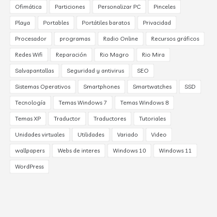
Ofimática
Particiones
Personalizar PC
Pinceles
Playa
Portables
Portátiles baratos
Privacidad
Procesador
programas
Radio Online
Recursos gráficos
Redes Wifi
Reparación
Rio Magro
Rio Mira
Salvapantallas
Seguridad y antivirus
SEO
Sistemas Operativos
Smartphones
Smartwatches
SSD
Tecnología
Temas Windows 7
Temas Windows 8
Temas XP
Traductor
Traductores
Tutoriales
Unidades virtuales
Utilidades
Variado
Video
wallpapers
Webs de interes
Windows 10
Windows 11
WordPress