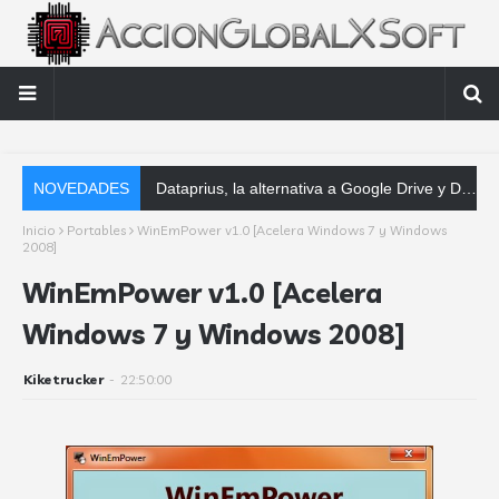
NOVEDADES
Dataprius, la alternativa a Google Drive y Dropbox que las empresas deberían conocer
Inicio
Portables
WinEmPower v1.0 [Acelera Windows 7 y Windows
2008]
WinEmPower v1.0 [Acelera
Windows 7 y Windows 2008]
Kiketrucker
-
22:50:00