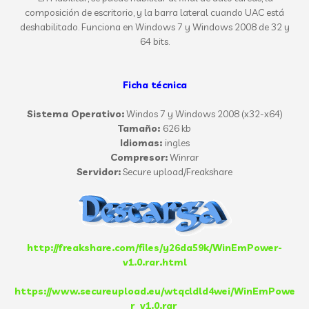
composición de escritorio, y la barra lateral cuando UAC está
deshabilitado. Funciona en Windows 7 y Windows 2008 de 32 y
64 bits.
Ficha técnica
Sistema Operativo:
Windos 7 y Windows 2008 (x32-x64)
Tamaño:
626 kb
Idiomas:
ingles
Compresor:
Winrar
Servidor:
Secure upload/Freakshare
http://freakshare.com/files/y26da59k/WinEmPower-
v1.0.rar.html
https://www.secureupload.eu/wtqcldld4wei/WinEmPowe
r_v1.0.rar