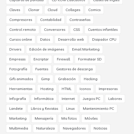
Claves
Clonar
Cloud
Collages
Comics
Compresores
Contabilidad
Contraseñas
Control remoto
Conversores
CSS
Cuentos infantiles
Cursos online
Datos
Desarrollo web
Disipador CPU
Drivers
Edición de imágenes
Email Marketing
Empresas
Encriptar
Firewall
Formatear SD
Fotografía
Fuentes
Gestores de descarga
Gifs animados
Gimp
Grabación
Hacking
Herramientas
Hosting
HTML
Iconos
Impresoras
Infografía
Informática
Internet
Juegos PC
Labores
Landete
Libros y Revistas
Linux
Mantenimiento PC
Marketing
Mensajería
Mis fotos
Móviles
Multimedia
Naturaleza
Navegadores
Noticias