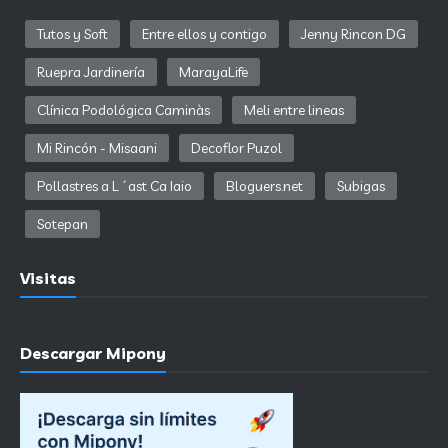
Tutos y Soft
Entre ellos y contigo
Jenny Rincon DG
Ruepra Jardinería
MarayaLife
Clínica Podológica Caminàs
Meli entre lineas
Mi Rincón - Misaani
Decoflor Puzol
Pollastres a L´ast Ca Iaio
Bloguers.net
Subigas
Sotepan
Visitas
Descargar Mipony