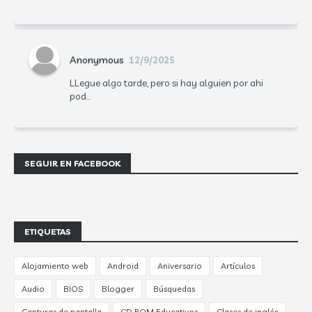
Anonymous
12/9/2025
LLegue algo tarde, pero si hay alguien por ahi
pod...
SEGUIR EN FACEBOOK
ETIQUETAS
Alojamiento web
Android
Aniversario
Artículos
Audio
BIOS
Blogger
Búsquedas
Capturas de pantalla
CD ROM Educativos
Clases de inglés