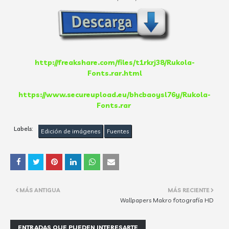
http://freakshare.com/files/t1rkrj38/Rukola-
Fonts.rar.html
https://www.secureupload.eu/bhcbaoysl76y/Rukola-
Fonts.rar
Labels:
Edición de imágenes
Fuentes
MÁS ANTIGUA
MÁS RECIENTE
Wallpapers Makro fotografía HD
ENTRADAS QUE PUEDEN INTERESARTE