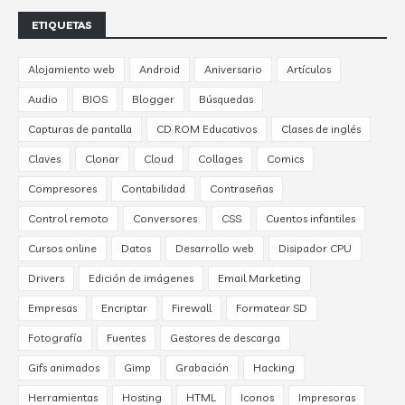
ETIQUETAS
Alojamiento web
Android
Aniversario
Artículos
Audio
BIOS
Blogger
Búsquedas
Capturas de pantalla
CD ROM Educativos
Clases de inglés
Claves
Clonar
Cloud
Collages
Comics
Compresores
Contabilidad
Contraseñas
Control remoto
Conversores
CSS
Cuentos infantiles
Cursos online
Datos
Desarrollo web
Disipador CPU
Drivers
Edición de imágenes
Email Marketing
Empresas
Encriptar
Firewall
Formatear SD
Fotografía
Fuentes
Gestores de descarga
Gifs animados
Gimp
Grabación
Hacking
Herramientas
Hosting
HTML
Iconos
Impresoras