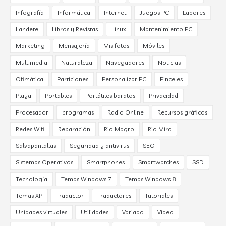
Infografía
Informática
Internet
Juegos PC
Labores
Landete
Libros y Revistas
Linux
Mantenimiento PC
Marketing
Mensajería
Mis fotos
Móviles
Multimedia
Naturaleza
Navegadores
Noticias
Ofimática
Particiones
Personalizar PC
Pinceles
Playa
Portables
Portátiles baratos
Privacidad
Procesador
programas
Radio Online
Recursos gráficos
Redes Wifi
Reparación
Rio Magro
Rio Mira
Salvapantallas
Seguridad y antivirus
SEO
Sistemas Operativos
Smartphones
Smartwatches
SSD
Tecnología
Temas Windows 7
Temas Windows 8
Temas XP
Traductor
Traductores
Tutoriales
Unidades virtuales
Utilidades
Variado
Video