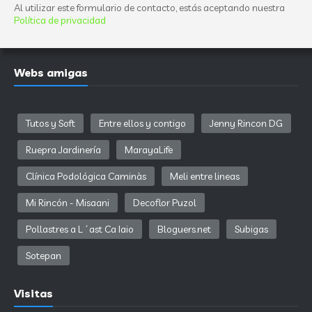
Al utilizar este formulario de contacto, estás aceptando nuestra
Política de privacidad
Webs amigas
Tutos y Soft
Entre ellos y contigo
Jenny Rincon DG
Ruepra Jardinería
MarayaLife
Clínica Podológica Caminàs
Meli entre lineas
Mi Rincón - Misaani
Decoflor Puzol
Pollastres a L´ast Ca Iaio
Bloguers.net
Subigas
Sotepan
Visitas