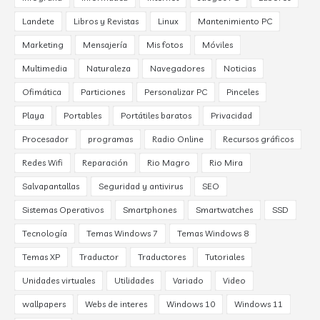
Landete
Libros y Revistas
Linux
Mantenimiento PC
Marketing
Mensajería
Mis fotos
Móviles
Multimedia
Naturaleza
Navegadores
Noticias
Ofimática
Particiones
Personalizar PC
Pinceles
Playa
Portables
Portátiles baratos
Privacidad
Procesador
programas
Radio Online
Recursos gráficos
Redes Wifi
Reparación
Rio Magro
Rio Mira
Salvapantallas
Seguridad y antivirus
SEO
Sistemas Operativos
Smartphones
Smartwatches
SSD
Tecnología
Temas Windows 7
Temas Windows 8
Temas XP
Traductor
Traductores
Tutoriales
Unidades virtuales
Utilidades
Variado
Video
wallpapers
Webs de interes
Windows 10
Windows 11