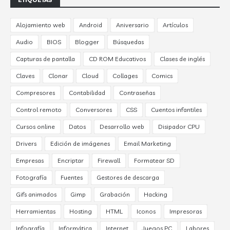
Alojamiento web
Android
Aniversario
Artículos
Audio
BIOS
Blogger
Búsquedas
Capturas de pantalla
CD ROM Educativos
Clases de inglés
Claves
Clonar
Cloud
Collages
Comics
Compresores
Contabilidad
Contraseñas
Control remoto
Conversores
CSS
Cuentos infantiles
Cursos online
Datos
Desarrollo web
Disipador CPU
Drivers
Edición de imágenes
Email Marketing
Empresas
Encriptar
Firewall
Formatear SD
Fotografía
Fuentes
Gestores de descarga
Gifs animados
Gimp
Grabación
Hacking
Herramientas
Hosting
HTML
Iconos
Impresoras
Infografía
Informática
Internet
Juegos PC
Labores