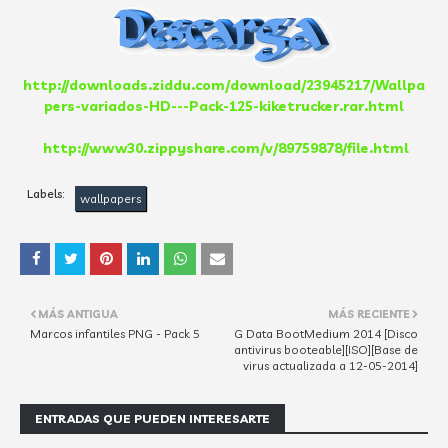
http://downloads.ziddu.com/download/23945217/Wallpa
pers-variados-HD---Pack-125-kiketrucker.rar.html
http://www30.zippyshare.com/v/89759878/file.html
Labels:
wallpapers
MÁS ANTIGUA
MÁS RECIENTE
Marcos infantiles PNG - Pack 5
G Data BootMedium 2014 [Disco
antivirus booteable][ISO][Base de
virus actualizada a 12-05-2014]
ENTRADAS QUE PUEDEN INTERESARTE