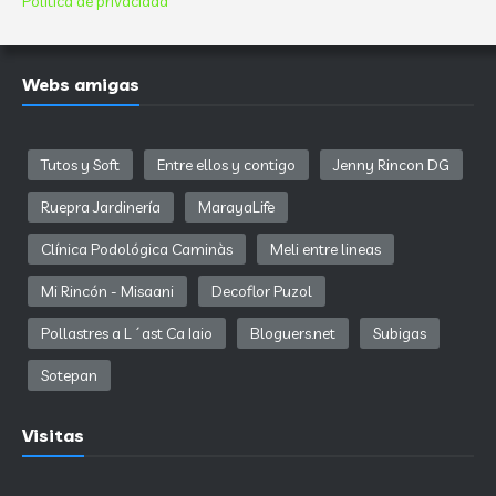
Política de privacidad
Webs amigas
Tutos y Soft
Entre ellos y contigo
Jenny Rincon DG
Ruepra Jardinería
MarayaLife
Clínica Podológica Caminàs
Meli entre lineas
Mi Rincón - Misaani
Decoflor Puzol
Pollastres a L´ast Ca Iaio
Bloguers.net
Subigas
Sotepan
Visitas