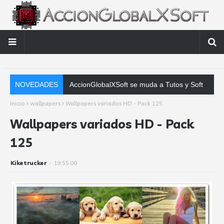
NOVEDADES
Mozilla Firefox 137.0.2 en es
Inicio
wallpapers
Wallpapers variados HD - Pack 125
Wallpapers variados HD - Pack
125
Kiketrucker
-
19:55:00