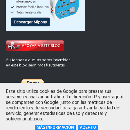
Ayúdanos a que las horas invertidas
en este blog sean más llevaderas
Este sitio utiliza cookies de Google para prestar sus
servicios y analizar su tráfico. Tu dirección IP y user-agent
se comparten con Google, junto con las métricas de
rendimiento y de seguridad, para garantizar la calidad del
Inicio
Privacidad y Ley de Cookies
Contactar
servicio, generar estadísticas de uso y detectar y
solucionar abusos.
Crafted with
by
TemplatesYard
| Distributed by
Free Blogger
Templates
MÁS INFORMACIÓN
ACEPTO