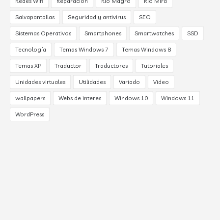
Redes Wifi
Reparación
Rio Magro
Rio Mira
Salvapantallas
Seguridad y antivirus
SEO
Sistemas Operativos
Smartphones
Smartwatches
SSD
Tecnología
Temas Windows 7
Temas Windows 8
Temas XP
Traductor
Traductores
Tutoriales
Unidades virtuales
Utilidades
Variado
Video
wallpapers
Webs de interes
Windows 10
Windows 11
WordPress