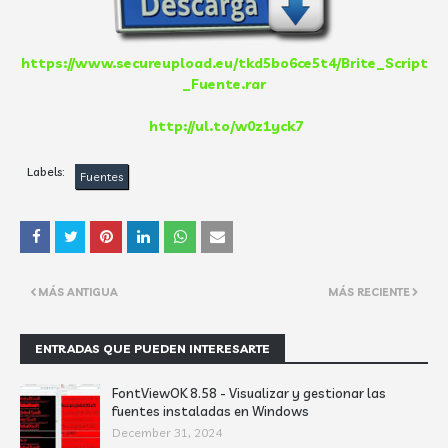
https://www.secureupload.eu/tkd5bo6ce5t4/Brite_Script
_Fuente.rar
http://ul.to/w0z1yck7
Labels:
Fuentes
MÁS ANTIGUA
MÁS RECIENTE
ENTRADAS QUE PUEDEN INTERESARTE
FontViewOK 8.58 - Visualizar y gestionar las
fuentes instaladas en Windows
December 31, 2024