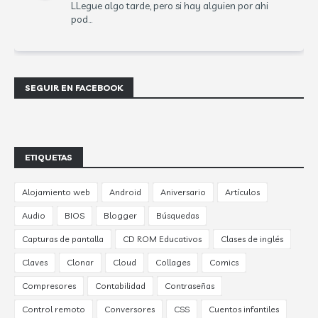
LLegue algo tarde, pero si hay alguien por ahi
pod...
SEGUIR EN FACEBOOK
ETIQUETAS
Alojamiento web
Android
Aniversario
Artículos
Audio
BIOS
Blogger
Búsquedas
Capturas de pantalla
CD ROM Educativos
Clases de inglés
Claves
Clonar
Cloud
Collages
Comics
Compresores
Contabilidad
Contraseñas
Control remoto
Conversores
CSS
Cuentos infantiles