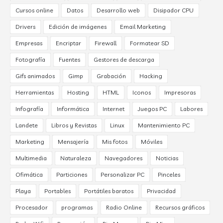
Cursos online
Datos
Desarrollo web
Disipador CPU
Drivers
Edición de imágenes
Email Marketing
Empresas
Encriptar
Firewall
Formatear SD
Fotografía
Fuentes
Gestores de descarga
Gifs animados
Gimp
Grabación
Hacking
Herramientas
Hosting
HTML
Iconos
Impresoras
Infografía
Informática
Internet
Juegos PC
Labores
Landete
Libros y Revistas
Linux
Mantenimiento PC
Marketing
Mensajería
Mis fotos
Móviles
Multimedia
Naturaleza
Navegadores
Noticias
Ofimática
Particiones
Personalizar PC
Pinceles
Playa
Portables
Portátiles baratos
Privacidad
Procesador
programas
Radio Online
Recursos gráficos