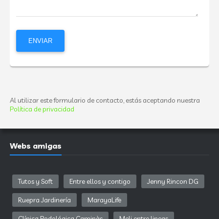
Al utilizar este formulario de contacto, estás aceptando nuestra
Política de privacidad
Webs amigas
Tutos y Soft
Entre ellos y contigo
Jenny Rincon DG
Ruepra Jardinería
MarayaLife
Clínica Podológica Caminàs
Meli entre lineas