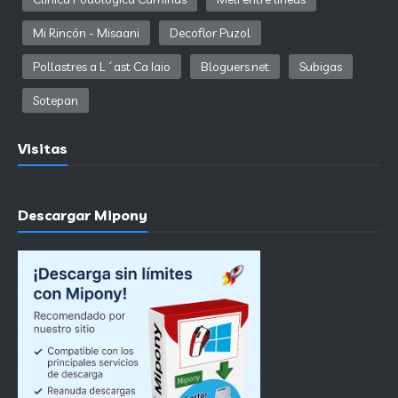
Mi Rincón - Misaani
Decoflor Puzol
Pollastres a L´ast Ca Iaio
Bloguers.net
Subigas
Sotepan
Visitas
Descargar Mipony