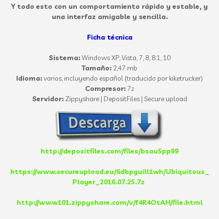
Y todo esto con un comportamiento rápido y estable, y
una interfaz amigable y sencilla.
Ficha técnica
Sistema:
Windows XP, Vista, 7, 8, 8.1, 10
Tamaño:
2,47 mb
Idioma:
varios, incluyendo español (traducido por kiketrucker)
Compresor:
7z
Servidor:
Zippyshare | DepositFiles | Secure upload
http://depositfiles.com/files/bsau5pp99
https://www.secureupload.eu/6dbpguill1wh/Ubiquitous_
Player_2016.07.25.7z
http://www101.zippyshare.com/v/f4R4OtAH/file.html