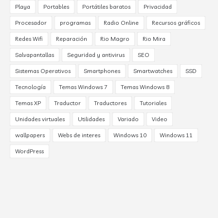
Playa
Portables
Portátiles baratos
Privacidad
Procesador
programas
Radio Online
Recursos gráficos
Redes Wifi
Reparación
Rio Magro
Rio Mira
Salvapantallas
Seguridad y antivirus
SEO
Sistemas Operativos
Smartphones
Smartwatches
SSD
Tecnología
Temas Windows 7
Temas Windows 8
Temas XP
Traductor
Traductores
Tutoriales
Unidades virtuales
Utilidades
Variado
Video
wallpapers
Webs de interes
Windows 10
Windows 11
WordPress