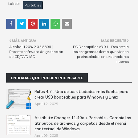
Labels:
Portables
MÁS ANTIGUA
MÁS RECIENTE
Alcohol 120% 2.0.3.8806 |
PC Decrapifier v3.0.1 | Desinstala
Potente software de grabación
los programas demo que vienen
de CD/DVD ISO
preinstalados en ordenadores
nuevos
ENTRADAS QUE PUEDEN INTERESARTE
Rufus 4.7 - Una de las utilidades más fiables para
crear USB booteables para Windows y Linux
April 12, 2025
Attribute Changer 11.40a + Portable - Cambia los
atributos de archivos y carpetas desde el menú
contextual de Windows
April 09, 2025