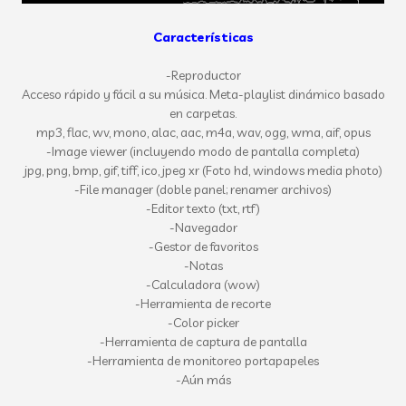
Características
-Reproductor
Acceso rápido y fácil a su música. Meta-playlist dinámico basado
en carpetas.
mp3, flac, wv, mono, alac, aac, m4a, wav, ogg, wma, aif, opus
-Image viewer (incluyendo modo de pantalla completa)
jpg, png, bmp, gif, tiff, ico, jpeg xr (Foto hd, windows media photo)
-File manager (doble panel; renamer archivos)
-Editor texto (txt, rtf)
-Navegador
-Gestor de favoritos
-Notas
-Calculadora (wow)
-Herramienta de recorte
-Color picker
-Herramienta de captura de pantalla
-Herramienta de monitoreo portapapeles
-Aún más