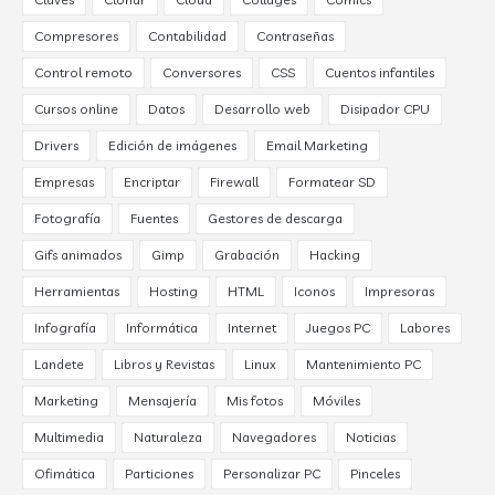
Compresores
Contabilidad
Contraseñas
Control remoto
Conversores
CSS
Cuentos infantiles
Cursos online
Datos
Desarrollo web
Disipador CPU
Drivers
Edición de imágenes
Email Marketing
Empresas
Encriptar
Firewall
Formatear SD
Fotografía
Fuentes
Gestores de descarga
Gifs animados
Gimp
Grabación
Hacking
Herramientas
Hosting
HTML
Iconos
Impresoras
Infografía
Informática
Internet
Juegos PC
Labores
Landete
Libros y Revistas
Linux
Mantenimiento PC
Marketing
Mensajería
Mis fotos
Móviles
Multimedia
Naturaleza
Navegadores
Noticias
Ofimática
Particiones
Personalizar PC
Pinceles