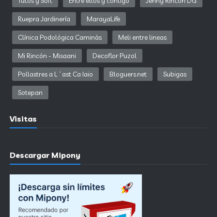
Tutos y Soft
Entre ellos y contigo
Jenny Rincon DG
Ruepra Jardinería
MarayaLife
Clínica Podológica Caminàs
Meli entre lineas
Mi Rincón - Misaani
Decoflor Puzol
Pollastres a L´ast Ca Iaio
Bloguers.net
Subigas
Sotepan
Visitas
Descargar Mipony