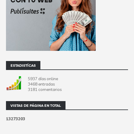
ESTADISTÍCAS
5937 días online
3468 entradas
3181 comentarios
VISTAS DE PÁGINA EN TOTAL
1
3
2
7
3
2
0
3