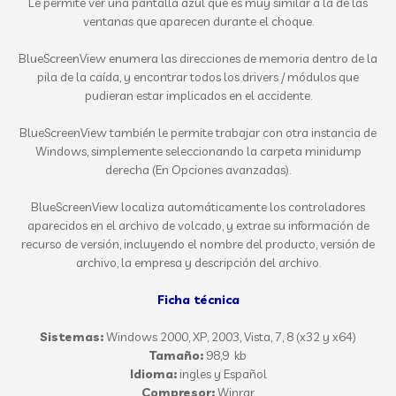
Le permite ver una pantalla azul que es muy similar a la de las
ventanas que aparecen durante el choque.
BlueScreenView enumera las direcciones de memoria dentro de la
pila de la caída, y encontrar todos los drivers / módulos que
pudieran estar implicados en el accidente.
BlueScreenView también le permite trabajar con otra instancia de
Windows, simplemente seleccionando la carpeta minidump
derecha (En Opciones avanzadas).
BlueScreenView localiza automáticamente los controladores
aparecidos en el archivo de volcado, y extrae su información de
recurso de versión, incluyendo el nombre del producto, versión de
archivo, la empresa y descripción del archivo.
Ficha técnica
Sistemas:
Windows
2000, XP, 2003, Vista
, 7, 8 (x32 y x64)
Tamaño:
98,9 kb
Idioma:
ingles y Español
Compresor:
Winrar