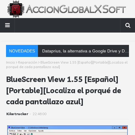
NOVEDADES
Software contabl
Inicio
Reparación
BlueScreen View 1.55 [Español][Portable][Localiza el
porqué de cada pantallazo azul]
BlueScreen View 1.55 [Español]
[Portable][Localiza el porqué de
cada pantallazo azul]
Kiketrucker
-
22:46:00