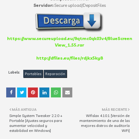
Servidor:
Secure upload/DepositFiles
https://www.secureupload.eu/9qtmc0qk03v4/BlueScreen
View_1.55.rar
http://dfiles.eu/files/rdjkx5ky8
Labels:
Portables
Reparación
MÁS ANTIGUA
MÁS RECIENTE
Simple System Tweaker 2.2.0 +
Wifislax 4.10.1 [Versión de
Portable [Ajustes seguros para
mantenimiento de una de las
aumentar velocidad y
mejores distros de auditoría
estabilidad en Windows]
WiFi]