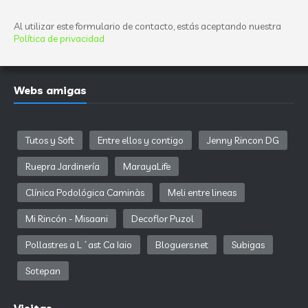
Al utilizar este formulario de contacto, estás aceptando nuestra
Política de privacidad
Webs amigas
Tutos y Soft
Entre ellos y contigo
Jenny Rincon DG
Ruepra Jardinería
MarayaLife
Clínica Podológica Caminàs
Meli entre lineas
Mi Rincón - Misaani
Decoflor Puzol
Pollastres a L´ast Ca Iaio
Bloguers.net
Subigas
Sotepan