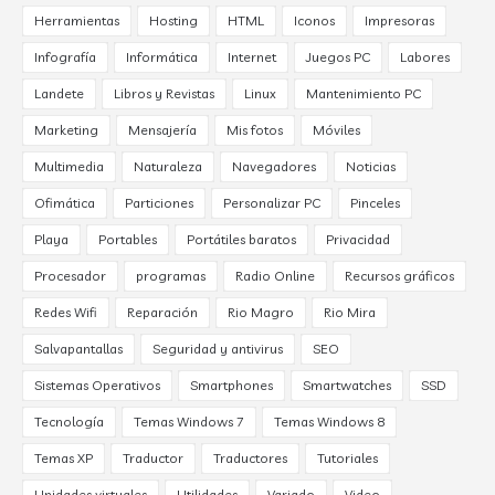
Herramientas
Hosting
HTML
Iconos
Impresoras
Infografía
Informática
Internet
Juegos PC
Labores
Landete
Libros y Revistas
Linux
Mantenimiento PC
Marketing
Mensajería
Mis fotos
Móviles
Multimedia
Naturaleza
Navegadores
Noticias
Ofimática
Particiones
Personalizar PC
Pinceles
Playa
Portables
Portátiles baratos
Privacidad
Procesador
programas
Radio Online
Recursos gráficos
Redes Wifi
Reparación
Rio Magro
Rio Mira
Salvapantallas
Seguridad y antivirus
SEO
Sistemas Operativos
Smartphones
Smartwatches
SSD
Tecnología
Temas Windows 7
Temas Windows 8
Temas XP
Traductor
Traductores
Tutoriales
Unidades virtuales
Utilidades
Variado
Video