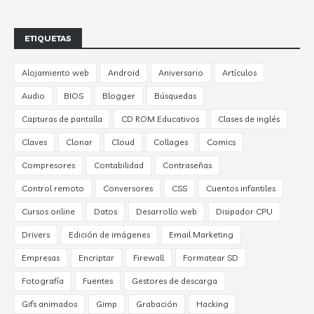
ETIQUETAS
Alojamiento web
Android
Aniversario
Artículos
Audio
BIOS
Blogger
Búsquedas
Capturas de pantalla
CD ROM Educativos
Clases de inglés
Claves
Clonar
Cloud
Collages
Comics
Compresores
Contabilidad
Contraseñas
Control remoto
Conversores
CSS
Cuentos infantiles
Cursos online
Datos
Desarrollo web
Disipador CPU
Drivers
Edición de imágenes
Email Marketing
Empresas
Encriptar
Firewall
Formatear SD
Fotografía
Fuentes
Gestores de descarga
Gifs animados
Gimp
Grabación
Hacking