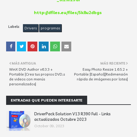
http://dfiles.eu/files/5k8u2dbgs
Labels:
Drivers
programas
MÁS ANTIGUA
MÁS RECIENTE
WinX DVD Author v6.3.3 +
Easy Photo Resize 1.6.5.2 +
Portable [Crea tus propios DVD,s
Portable [Español][Redimensión
de videos con menús
rápida de imágenes por lotes]
personalizados]
ENTRADAS QUE PUEDEN INTERESARTE
DriverPack Solution V13 R390 Full - Links
actualizados Octubre 2023
October 09, 2023