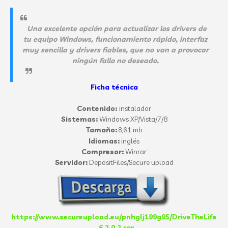
Una excelente opción para actualizar los drivers de
tu equipo Windows, funcionamiento rápido, interfaz
muy sencilla y drivers fiables, que no van a provocar
ningún fallo no deseado.
Ficha técnica
Contenido:
instalador
Sistemas:
Windows XP/Vista/7/8
Tamaño:
8,61
mb
Idiomas:
inglés
Compresor:
Winrar
Servidor:
DepositFiles/Secure upload
https://www.secureupload.eu/pnhglj199g95/DriveTheLife
_6.2.0.2.rar