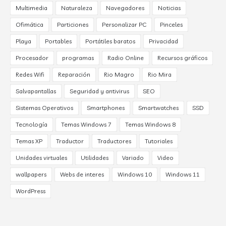
Multimedia
Naturaleza
Navegadores
Noticias
Ofimática
Particiones
Personalizar PC
Pinceles
Playa
Portables
Portátiles baratos
Privacidad
Procesador
programas
Radio Online
Recursos gráficos
Redes Wifi
Reparación
Rio Magro
Rio Mira
Salvapantallas
Seguridad y antivirus
SEO
Sistemas Operativos
Smartphones
Smartwatches
SSD
Tecnología
Temas Windows 7
Temas Windows 8
Temas XP
Traductor
Traductores
Tutoriales
Unidades virtuales
Utilidades
Variado
Video
wallpapers
Webs de interes
Windows 10
Windows 11
WordPress