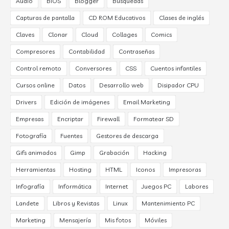
Audio
BIOS
Blogger
Búsquedas
Capturas de pantalla
CD ROM Educativos
Clases de inglés
Claves
Clonar
Cloud
Collages
Comics
Compresores
Contabilidad
Contraseñas
Control remoto
Conversores
CSS
Cuentos infantiles
Cursos online
Datos
Desarrollo web
Disipador CPU
Drivers
Edición de imágenes
Email Marketing
Empresas
Encriptar
Firewall
Formatear SD
Fotografía
Fuentes
Gestores de descarga
Gifs animados
Gimp
Grabación
Hacking
Herramientas
Hosting
HTML
Iconos
Impresoras
Infografía
Informática
Internet
Juegos PC
Labores
Landete
Libros y Revistas
Linux
Mantenimiento PC
Marketing
Mensajería
Mis fotos
Móviles