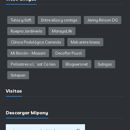
Tutos y Soft
Entre ellos y contigo
Jenny Rincon DG
Ruepra Jardinería
MarayaLife
Clínica Podológica Caminàs
Meli entre lineas
Mi Rincón - Misaani
Decoflor Puzol
Pollastres a L´ast Ca Iaio
Bloguers.net
Subigas
Sotepan
Visitas
Descargar Mipony