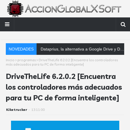
NOVEDADES
Dataprius, la alternativa a Google Drive y Dropbox que las empresas deberían conocer
Inicio
programas
DriveTheLife 6.2.0.2 [Encuentra los controladores
más adecuados para tu PC de forma inteligente]
DriveTheLife 6.2.0.2 [Encuentra
los controladores más adecuados
para tu PC de forma inteligente]
Kiketrucker
-
13:11:00