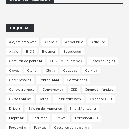
ETIQUETAS
Alojamiento web
Android
Aniversario
Artículos
Audio
BIOS
Blogger
Búsquedas
Capturas de pantalla
CD ROM Educativos
Clases de inglés
Claves
Clonar
Cloud
Collages
Comics
Compresores
Contabilidad
Contraseñas
Control remoto
Conversores
CSS
Cuentos infantiles
Cursos online
Datos
Desarrollo web
Disipador CPU
Drivers
Edición de imágenes
Email Marketing
Empresas
Encriptar
Firewall
Formatear SD
Fotografía
Fuentes
Gestores de descarga