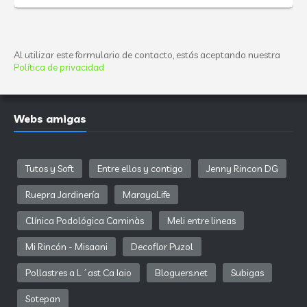
Al utilizar este formulario de contacto, estás aceptando nuestra
Política de privacidad
Webs amigas
Tutos y Soft
Entre ellos y contigo
Jenny Rincon DG
Ruepra Jardinería
MarayaLife
Clínica Podológica Caminàs
Meli entre lineas
Mi Rincón - Misaani
Decoflor Puzol
Pollastres a L´ast Ca Iaio
Bloguers.net
Subigas
Sotepan