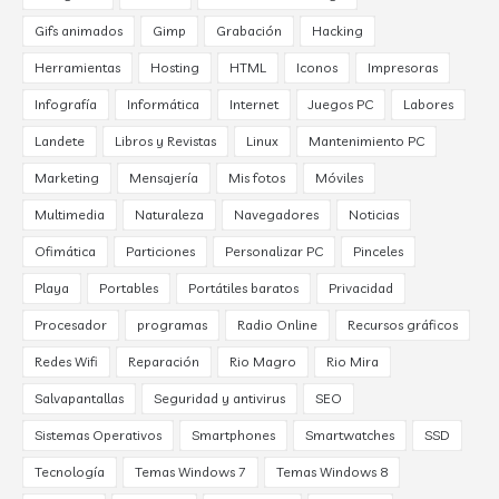
Gifs animados
Gimp
Grabación
Hacking
Herramientas
Hosting
HTML
Iconos
Impresoras
Infografía
Informática
Internet
Juegos PC
Labores
Landete
Libros y Revistas
Linux
Mantenimiento PC
Marketing
Mensajería
Mis fotos
Móviles
Multimedia
Naturaleza
Navegadores
Noticias
Ofimática
Particiones
Personalizar PC
Pinceles
Playa
Portables
Portátiles baratos
Privacidad
Procesador
programas
Radio Online
Recursos gráficos
Redes Wifi
Reparación
Rio Magro
Rio Mira
Salvapantallas
Seguridad y antivirus
SEO
Sistemas Operativos
Smartphones
Smartwatches
SSD
Tecnología
Temas Windows 7
Temas Windows 8