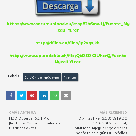
https://www.secureupload.eu/kzsp82h6mw1j/Fuente_Ny
xali_Yi.rar
http://dfiles.eu/files/ip2vqxjkb
http://www.uploadable.ch/file/QtDSDK3UherQ/Fuente
Nyxali Yi.rar
Labels:
Edición de imágenes
Fuentes
MÁS ANTIGUA
MÁS RECIENTE
HDD Observer 5.2.1 Pro
Dll-Files Fixer 3.1.81.2919 DC
[Portable][Controla la salud de
27.02.2015 [Español,
tus discos duros]
Multilenguaje][Corrige errores
por falta de algún DLL o fallos