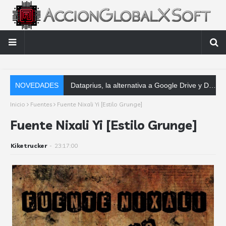
NOVEDADES
Dataprius, la alternativa a Google Drive y Dropbox que las empresas deberían conocer
Inicio
Fuentes
Fuente Nixali Yi [Estilo Grunge]
Fuente Nixali Yi [Estilo Grunge]
Kiketrucker
-
23:17:00