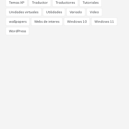
Temas XP
Traductor
Traductores
Tutoriales
Unidades virtuales
Utilidades
Variado
Video
wallpapers
Webs de interes
Windows 10
Windows 11
WordPress