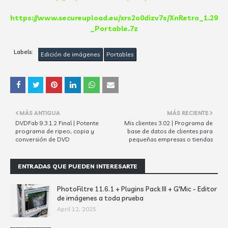
https://www.secureupload.eu/xrs2o0dizv7s/XnRetro_1.29
_Portable.7z
Labels:
Edición de imágenes
Portables
MÁS ANTIGUA
MÁS RECIENTE
DVDFab 9.3.1.2 Final | Potente
Mis clientes 3.02 | Programa de
programa de ripeo, copia y
base de datos de clientes para
conversión de DVD
pequeñas empresas o tiendas
ENTRADAS QUE PUEDEN INTERESARTE
PhotoFiltre 11.6.1 + Plugins Pack III + G'Mic - Editor
de imágenes a toda prueba
April 12, 2025