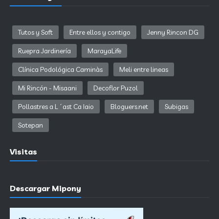
Tutos y Soft
Entre ellos y contigo
Jenny Rincon DG
Ruepra Jardinería
MarayaLife
Clínica Podológica Caminàs
Meli entre lineas
Mi Rincón - Misaani
Decoflor Puzol
Pollastres a L´ast Ca Iaio
Bloguers.net
Subigas
Sotepan
Visitas
Descargar Mipony