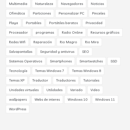
Multimedia
Naturaleza
Navegadores
Noticias
Ofimática
Particiones
Personalizar PC
Pinceles
Playa
Portables
Portátiles baratos
Privacidad
Procesador
programas
Radio Online
Recursos gráficos
Redes Wifi
Reparación
Rio Magro
Rio Mira
Salvapantallas
Seguridad y antivirus
SEO
Sistemas Operativos
Smartphones
Smartwatches
SSD
Tecnología
Temas Windows 7
Temas Windows 8
Temas XP
Traductor
Traductores
Tutoriales
Unidades virtuales
Utilidades
Variado
Video
wallpapers
Webs de interes
Windows 10
Windows 11
WordPress