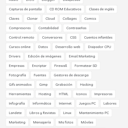
Capturas de pantalla
CD ROM Educativos
Clases de inglés
Claves
Clonar
Cloud
Collages
Comics
Compresores
Contabilidad
Contraseñas
Control remoto
Conversores
CSS
Cuentos infantiles
Cursos online
Datos
Desarrollo web
Disipador CPU
Drivers
Edición de imágenes
Email Marketing
Empresas
Encriptar
Firewall
Formatear SD
Fotografía
Fuentes
Gestores de descarga
Gifs animados
Gimp
Grabación
Hacking
Herramientas
Hosting
HTML
Iconos
Impresoras
Infografía
Informática
Internet
Juegos PC
Labores
Landete
Libros y Revistas
Linux
Mantenimiento PC
Marketing
Mensajería
Mis fotos
Móviles