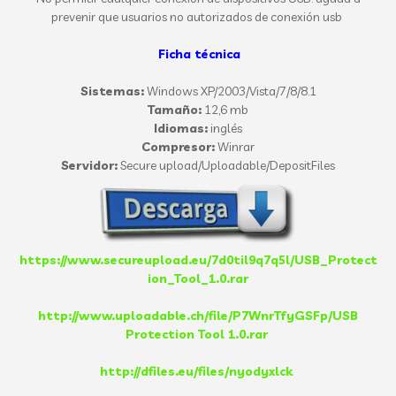
prevenir que usuarios no autorizados de conexión usb
Ficha técnica
Sistemas:
Windows XP/2003/Vista/7/8/8.1
Tamaño:
12,6 mb
Idiomas:
inglés
Compresor:
Winrar
Servidor:
Secure upload/Uploadable/DepositFiles
https://www.secureupload.eu/7d0til9q7q5l/USB_Protect
ion_Tool_1.0.rar
http://www.uploadable.ch/file/P7WnrTfyGSFp/USB
Protection Tool 1.0.rar
http://dfiles.eu/files/nyodyxlck