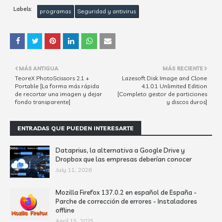
Labels:
programas
Seguridad y antivirus
MÁS ANTIGUA
MÁS RECIENTE
TeoreX PhotoScissors 2.1 +
Lazesoft Disk Image and Clone
Portable [La forma más rápida
4.1.0.1 Unlimited Edition
de recortar una imagen y dejar
[Completo gestor de particiones
fondo transparente]
y discos duros]
ENTRADAS QUE PUEDEN INTERESARTE
Dataprius, la alternativa a Google Drive y
Dropbox que las empresas deberían conocer
July 11, 2026
Mozilla Firefox 137.0.2 en español de España -
Parche de corrección de errores - Instaladores
offline
April 15, 2025