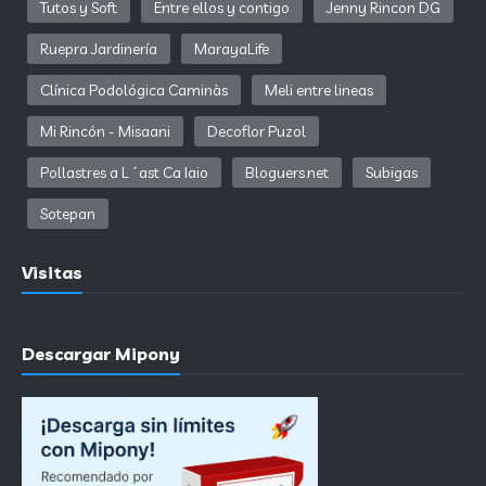
Tutos y Soft
Entre ellos y contigo
Jenny Rincon DG
Ruepra Jardinería
MarayaLife
Clínica Podológica Caminàs
Meli entre lineas
Mi Rincón - Misaani
Decoflor Puzol
Pollastres a L´ast Ca Iaio
Bloguers.net
Subigas
Sotepan
Visitas
Descargar Mipony