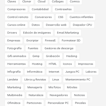
Claves
Clonar
Cloud
Collages
Comics
Compresores
Contabilidad
Contraseñas
Control remoto
Conversores
CSS
Cuentos infantiles
Cursos online
Datos
Desarrollo web
Disipador CPU
Drivers
Edición de imágenes
Email Marketing
Empresas
Encriptar
Firewall
Formatear SD
Fotografía
Fuentes
Gestores de descarga
Gifs animados
Gimp
Grabación
Hacking
Herramientas
Hosting
HTML
Iconos
Impresoras
Infografía
Informática
Internet
Juegos PC
Labores
Landete
Libros y Revistas
Linux
Mantenimiento PC
Marketing
Mensajería
Mis fotos
Móviles
Multimedia
Naturaleza
Navegadores
Noticias
Ofimática
Particiones
Personalizar PC
Pinceles