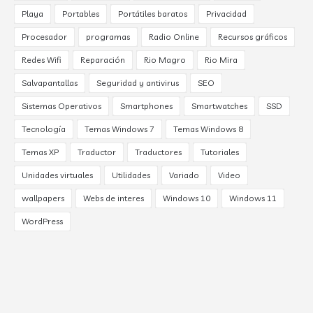
Playa
Portables
Portátiles baratos
Privacidad
Procesador
programas
Radio Online
Recursos gráficos
Redes Wifi
Reparación
Rio Magro
Rio Mira
Salvapantallas
Seguridad y antivirus
SEO
Sistemas Operativos
Smartphones
Smartwatches
SSD
Tecnología
Temas Windows 7
Temas Windows 8
Temas XP
Traductor
Traductores
Tutoriales
Unidades virtuales
Utilidades
Variado
Video
wallpapers
Webs de interes
Windows 10
Windows 11
WordPress