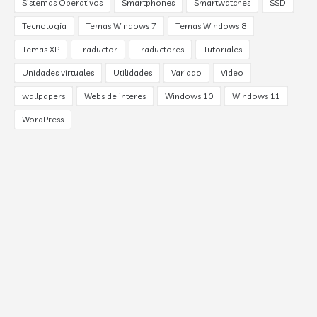
Sistemas Operativos
Smartphones
Smartwatches
SSD
Tecnología
Temas Windows 7
Temas Windows 8
Temas XP
Traductor
Traductores
Tutoriales
Unidades virtuales
Utilidades
Variado
Video
wallpapers
Webs de interes
Windows 10
Windows 11
WordPress