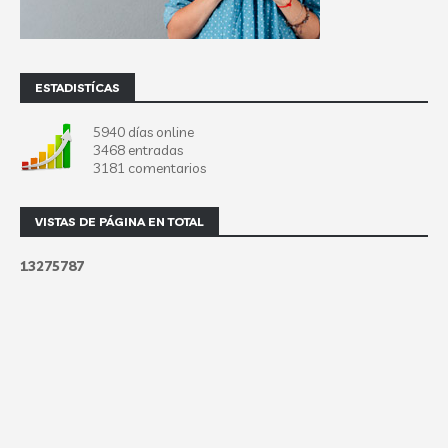
ESTADISTÍCAS
5940 días online
3468 entradas
3181 comentarios
VISTAS DE PÁGINA EN TOTAL
1
3
2
7
5
7
8
7