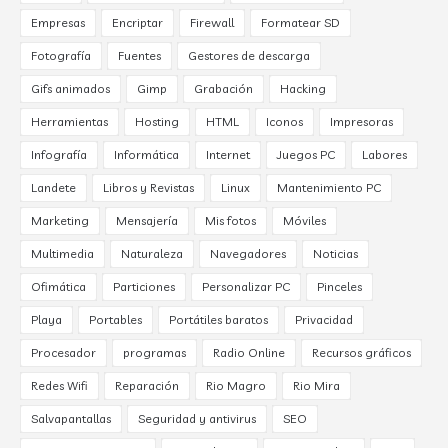
Empresas
Encriptar
Firewall
Formatear SD
Fotografía
Fuentes
Gestores de descarga
Gifs animados
Gimp
Grabación
Hacking
Herramientas
Hosting
HTML
Iconos
Impresoras
Infografía
Informática
Internet
Juegos PC
Labores
Landete
Libros y Revistas
Linux
Mantenimiento PC
Marketing
Mensajería
Mis fotos
Móviles
Multimedia
Naturaleza
Navegadores
Noticias
Ofimática
Particiones
Personalizar PC
Pinceles
Playa
Portables
Portátiles baratos
Privacidad
Procesador
programas
Radio Online
Recursos gráficos
Redes Wifi
Reparación
Rio Magro
Rio Mira
Salvapantallas
Seguridad y antivirus
SEO