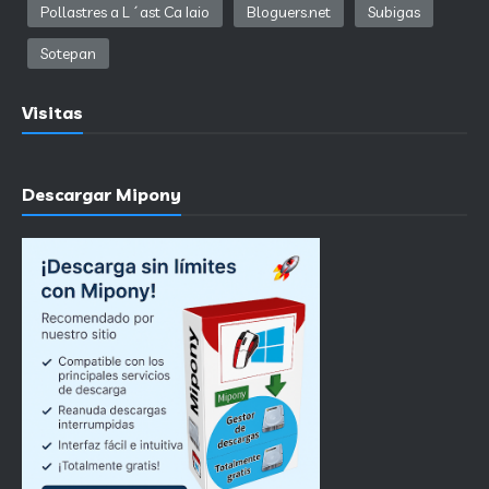
Pollastres a L´ast Ca Iaio
Bloguers.net
Subigas
Sotepan
Visitas
Descargar Mipony