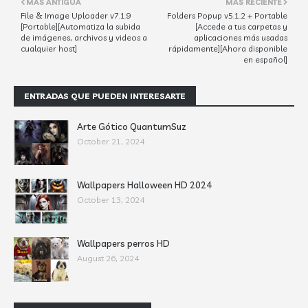
MÁS ANTIGUA
MÁS RECIENTE
File & Image Uploader v7.1.9
Folders Popup v5.1.2 + Portable
[Portable][Automatiza la subida
[Accede a tus carpetas y
de imágenes, archivos y videos a
aplicaciones más usadas
cualquier host]
rápidamente][Ahora disponible
en español]
ENTRADAS QUE PUEDEN INTERESARTE
Arte Gótico QuantumSuz
October 21, 2024
Wallpapers Halloween HD 2024
October 13, 2024
Wallpapers perros HD
August 26, 2024