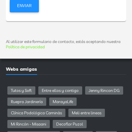
Al utilizar este formulario de contacto, estás aceptando nuestra
Política de privacidad
Webs amigas
Tutos y Soft
Entre ellos y contigo
Jenny Rincon DG
Ruepra Jardinería
MarayaLife
Clínica Podológica Caminàs
Meli entre lineas
Mi Rincón - Misaani
Decoflor Puzol