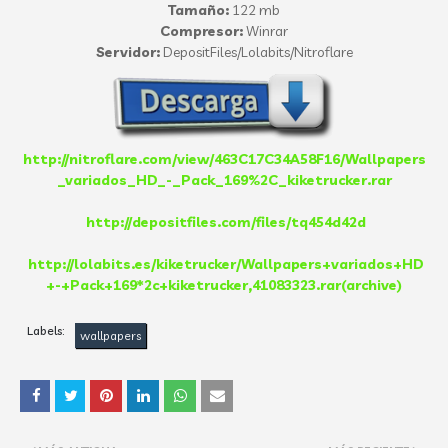
Tamaño:
122 mb
Compresor:
Winrar
Servidor:
DepositFiles/Lolabits/Nitroflare
http://nitroflare.com/view/463C17C34A58F16/Wallpapers
_variados_HD_-_Pack_169%2C_kiketrucker.rar
http://depositfiles.com/files/tq454d42d
http://lolabits.es/kiketrucker/Wallpapers+variados+HD
+-+Pack+169*2c+kiketrucker,41083323.rar(archive)
Labels:
wallpapers