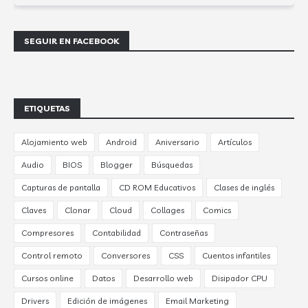
SEGUIR EN FACEBOOK
ETIQUETAS
Alojamiento web
Android
Aniversario
Artículos
Audio
BIOS
Blogger
Búsquedas
Capturas de pantalla
CD ROM Educativos
Clases de inglés
Claves
Clonar
Cloud
Collages
Comics
Compresores
Contabilidad
Contraseñas
Control remoto
Conversores
CSS
Cuentos infantiles
Cursos online
Datos
Desarrollo web
Disipador CPU
Drivers
Edición de imágenes
Email Marketing