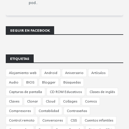
pod...
SEGUIR EN FACEBOOK
ETIQUETAS
Alojamiento web
Android
Aniversario
Artículos
Audio
BIOS
Blogger
Búsquedas
Capturas de pantalla
CD ROM Educativos
Clases de inglés
Claves
Clonar
Cloud
Collages
Comics
Compresores
Contabilidad
Contraseñas
Control remoto
Conversores
CSS
Cuentos infantiles