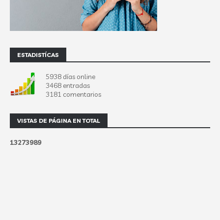
ESTADISTÍCAS
5938 días online
3468 entradas
3181 comentarios
VISTAS DE PÁGINA EN TOTAL
1
3
2
7
3
9
8
9