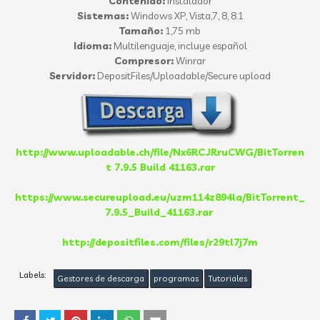
Contenido:
instalador
Sistemas:
Windows XP, Vista,7, 8, 8.1
Tamaño:
1,75 mb
Idioma:
Multilenguaje, incluye español
Compresor:
Winrar
Servidor:
DepositFiles/Uploadable/Secure upload
http://www.uploadable.ch/file/Nx6RCJRruCWG/BitTorren
t 7.9.5 Build 41163.rar
https://www.secureupload.eu/uzm114z894la/BitTorrent_
7.9.5_Build_41163.rar
http://depositfiles.com/files/r29tl7j7m
Labels:
Gestores de descarga
programas
Tutoriales