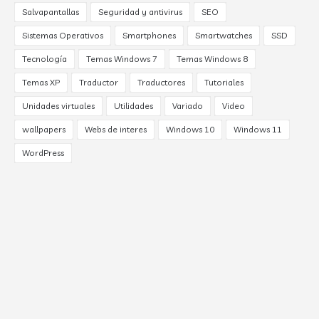
Salvapantallas
Seguridad y antivirus
SEO
Sistemas Operativos
Smartphones
Smartwatches
SSD
Tecnología
Temas Windows 7
Temas Windows 8
Temas XP
Traductor
Traductores
Tutoriales
Unidades virtuales
Utilidades
Variado
Video
wallpapers
Webs de interes
Windows 10
Windows 11
WordPress