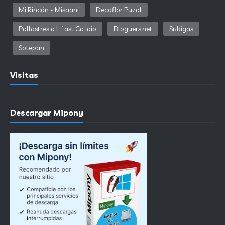
Mi Rincón - Misaani
Decoflor Puzol
Pollastres a L´ast Ca Iaio
Bloguers.net
Subigas
Sotepan
Visitas
Descargar Mipony