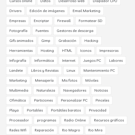
Cursos online
Datos
Desarrollo web
Disipador CPU
Drivers
Edición de imágenes
Email Marketing
Empresas
Encriptar
Firewall
Formatear SD
Fotografía
Fuentes
Gestores de descarga
Gifs animados
Gimp
Grabación
Hacking
Herramientas
Hosting
HTML
Iconos
Impresoras
Infografía
Informática
Internet
Juegos PC
Labores
Landete
Libros y Revistas
Linux
Mantenimiento PC
Marketing
Mensajería
Mis fotos
Móviles
Multimedia
Naturaleza
Navegadores
Noticias
Ofimática
Particiones
Personalizar PC
Pinceles
Playa
Portables
Portátiles baratos
Privacidad
Procesador
programas
Radio Online
Recursos gráficos
Redes Wifi
Reparación
Rio Magro
Rio Mira