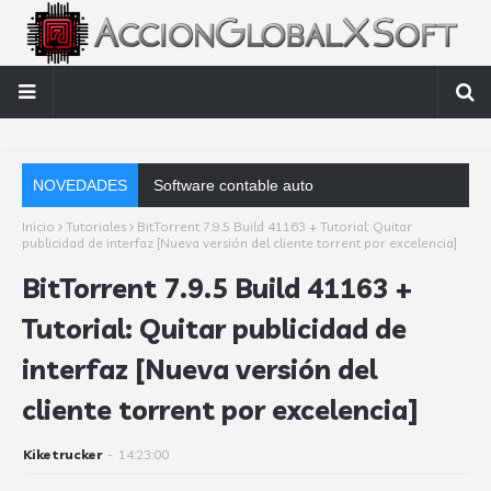
NOVEDADES
Software contable automático: factores clave que debes anali
Inicio
Tutoriales
BitTorrent 7.9.5 Build 41163 + Tutorial: Quitar
publicidad de interfaz [Nueva versión del cliente torrent por excelencia]
BitTorrent 7.9.5 Build 41163 +
Tutorial: Quitar publicidad de
interfaz [Nueva versión del
cliente torrent por excelencia]
Kiketrucker
-
14:23:00