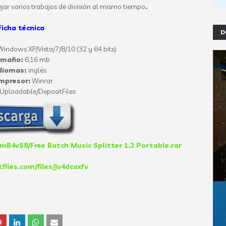
r varios trabajos de división al mismo tiempo
.
Ficha técnica
D
indows XP/Vista/7/8/10 (32 y 64 bits)
amaño:
6,16 mb
diomas:
inglés
mpresor:
Winrar
Uploadable/DepositFiles
mB4vS8/Free Batch Music Splitter 1.2 Portable.rar
tfiles.com/files/jv4dcaxfv