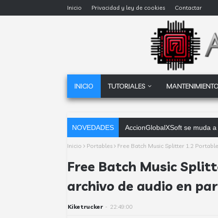
Inicio
Privacidad y ley de cookies
Contactar
INICIO
TUTORIALES
MANTENIMIENTO
NOVEDADES
AccionGlobalXSoft se muda a 
Inicio
Portables
Free Batch Music Splitter 1.2 Portable
Free Batch Music Splitt
archivo de audio en par
Kiketrucker
-
22:49:00