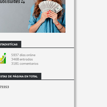
STADISTÍCAS
5937 días online
3468 entradas
3181 comentarios
ISTAS DE PÁGINA EN TOTAL
7
3
3
5
3