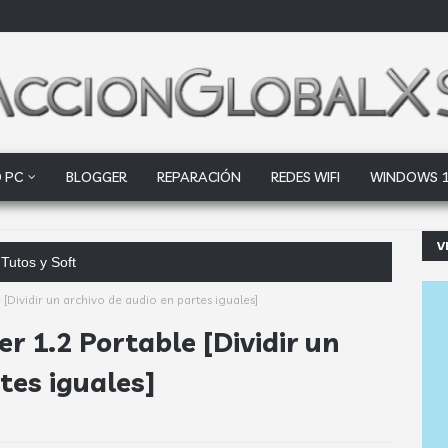
 PC
BLOGGER
REPARACIÓN
REDES WIFI
WINDOWS 
V
Tutos y Soft
 [Dividir un archivo de audio en partes iguales]
er 1.2 Portable [Dividir un
tes iguales]