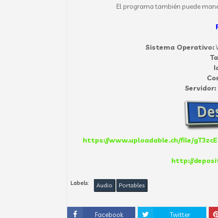
El programa también puede maneja
Sistema Operativo:
W
T
I
Co
Servidor:
https://www.uploadable.ch/file/gT3zcE
http://deposi
Labels:
Audio
Portables
Facebook
Twitter