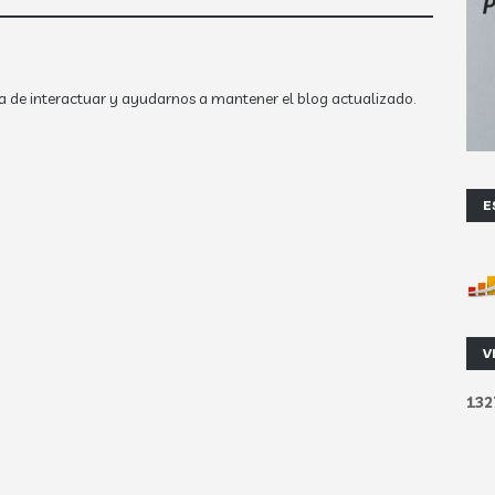
a de interactuar y ayudarnos a mantener el blog actualizado.
E
V
1
3
2