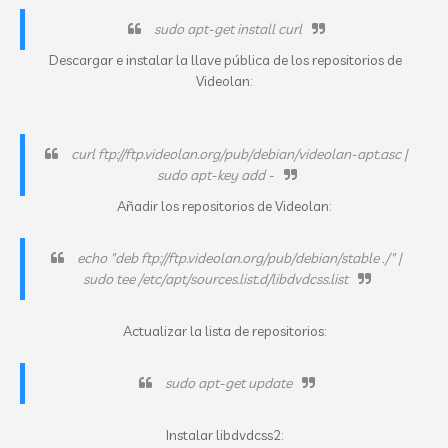
sudo apt-get install curl
Descargar e instalar la llave pública de los repositorios de
Videolan:
curl ftp://ftp.videolan.org/pub/debian/videolan-apt.asc |
sudo apt-key add -
Añadir los repositorios de Videolan:
echo "deb ftp://ftp.videolan.org/pub/debian/stable ./" |
sudo tee /etc/apt/sources.list.d/libdvdcss.list
Actualizar la lista de repositorios:
sudo apt-get update
Instalar libdvdcss2: