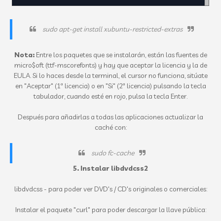
sudo apt-get install xubuntu-restricted-extras
Nota:
Entre los paquetes que se instalarán, están las fuentes de
micro$oft (ttf-mscorefonts) y hay que aceptar la licencia y la de
EULA. Si lo haces desde la terminal, el cursor no funciona, sitúate
en "Aceptar" (1ª licencia) o en "Si" (2ª licencia) pulsando la tecla
tabulador, cuando esté en rojo, pulsa la tecla Enter.
Después para añadirlas a todas las aplicaciones actualizar la
caché con:
sudo fc-cache
5.
Instalar libdvdcss2
libdvdcss - para poder ver DVD's / CD's originales o comerciales:
Instalar el paquete "curl" para poder descargar la llave pública: