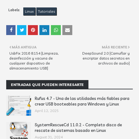
Labels:
Linux
Tutoriales
MÁS ANTIGUA
MÁS RECIENTE
UsbFix 2016 8.154 [Limpieza,
DeepSound 2.0 [Camuflar y
desinfección y vacuna de
encriptar datos secretos en
cualquier dispositivo de
archivos de audio]
almacenamiento USB]
ENTRADAS QUE PUEDEN INTERESARTE
Rufus 4.7 - Una de las utilidades más fiables para
crear USB booteables para Windows y Linux
April 12, 2025
SystemRescueCd 11.0.2 - Completo disco de
rescate de sistemas basado en Linux
August 31, 2024