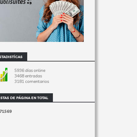
STADISTÍCAS
5936 días online
3468 entradas
3181 comentarios
ISTAS DE PÁGINA EN TOTAL
7
1
5
6
9