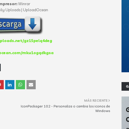
mpresor:
Winrar
ily Uploads | UploadOcean
uploads.net/gz15pelq4deg
docean.com/mku1ogqdkgsa
G
MÁS RECIENTE
IconPackager 10.2 - Personaliza o cambia los iconos de
Windows