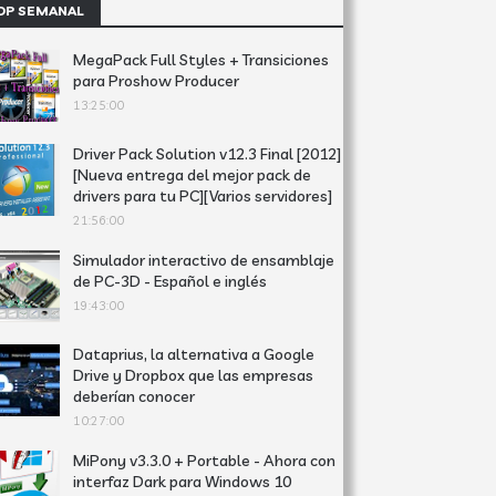
OP SEMANAL
MegaPack Full Styles + Transiciones
para Proshow Producer
13:25:00
Driver Pack Solution v12.3 Final [2012]
[Nueva entrega del mejor pack de
drivers para tu PC][Varios servidores]
21:56:00
Simulador interactivo de ensamblaje
de PC-3D - Español e inglés
19:43:00
Dataprius, la alternativa a Google
Drive y Dropbox que las empresas
deberían conocer
10:27:00
MiPony v3.3.0 + Portable - Ahora con
interfaz Dark para Windows 10