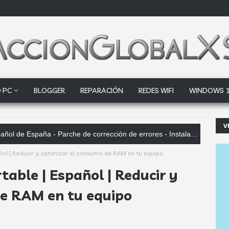
 PC
BLOGGER
REPARACIÓN
REDES WIFI
WINDOWS 
V
 de España - Parche de corrección de errores - Instaladores offline
ñol | Reducir y optimizar el consumo de RAM en tu equipo
able | Español | Reducir y
de RAM en tu equipo