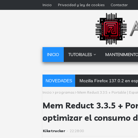
Inicio
Privacidad y ley de cookies
Contactar
INICIO
TUTORIALES
MANTENIMIENTO
NOVEDADES
Mozilla Firefox 137.0.2 en español
Inicio
programas
Mem Reduct 3.3.5 + Portable | Espa
Mem Reduct 3.3.5 + Port
optimizar el consumo 
Kiketrucker
-
22:28:00