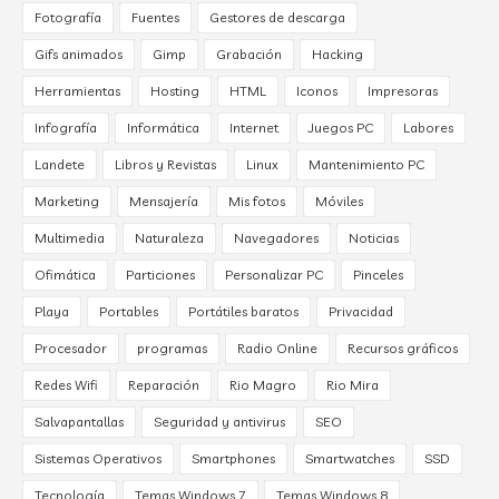
Fotografía
Fuentes
Gestores de descarga
Gifs animados
Gimp
Grabación
Hacking
Herramientas
Hosting
HTML
Iconos
Impresoras
Infografía
Informática
Internet
Juegos PC
Labores
Landete
Libros y Revistas
Linux
Mantenimiento PC
Marketing
Mensajería
Mis fotos
Móviles
Multimedia
Naturaleza
Navegadores
Noticias
Ofimática
Particiones
Personalizar PC
Pinceles
Playa
Portables
Portátiles baratos
Privacidad
Procesador
programas
Radio Online
Recursos gráficos
Redes Wifi
Reparación
Rio Magro
Rio Mira
Salvapantallas
Seguridad y antivirus
SEO
Sistemas Operativos
Smartphones
Smartwatches
SSD
Tecnología
Temas Windows 7
Temas Windows 8