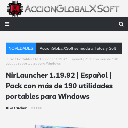
NOVEDADES
AccionGlobalXSoft se muda a Tutos y Soft
Inicio
Portables
NirLauncher 1.19.92 | Español | Pack con más de 190
utilidades portables para Windows
NirLauncher 1.19.92 | Español |
Pack con más de 190 utilidades
portables para Windows
Kiketrucker
-
8:11:00