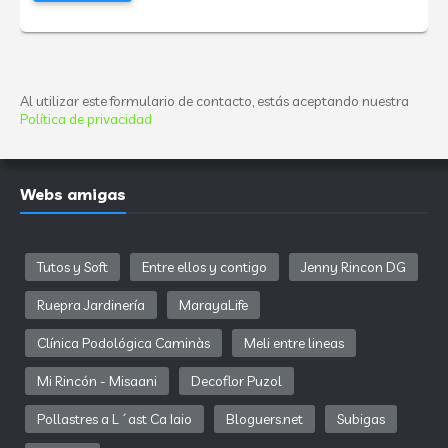
Al utilizar este formulario de contacto, estás aceptando nuestra
Política de privacidad
Webs amigas
Tutos y Soft
Entre ellos y contigo
Jenny Rincon DG
Ruepra Jardinería
MarayaLife
Clínica Podológica Caminàs
Meli entre lineas
Mi Rincón - Misaani
Decoflor Puzol
Pollastres a L´ast Ca Iaio
Bloguers.net
Subigas