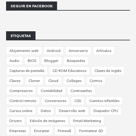
SEGUIR EN FACEBOOK
ETIQUETAS
Alojamiento web
Android
Aniversario
Artículos
Audio
BIOS
Blogger
Búsquedas
Capturas de pantalla
CD ROM Educativos
Clases de inglés
Claves
Clonar
Cloud
Collages
Comics
Compresores
Contabilidad
Contraseñas
Control remoto
Conversores
CSS
Cuentos infantiles
Cursos online
Datos
Desarrollo web
Disipador CPU
Drivers
Edición de imágenes
Email Marketing
Empresas
Encriptar
Firewall
Formatear SD