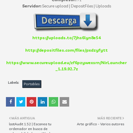
Servidor:
Secure upload | DepositFiles | Uploads
https://uploads.to/7jhs6lyn8e54
http://depositfiles.com/files/pxdzyfytt
https://www.secureupload.eu/zf6pzywexsrn/NirLauncher
_1.19.92.7z
Labels:
Portables
MÁS ANTIGUA
MÁS RECIENTE
lastAudit 1.52 | Escanea tu
Arte gráfico - Varios autores
ordenador en busca de